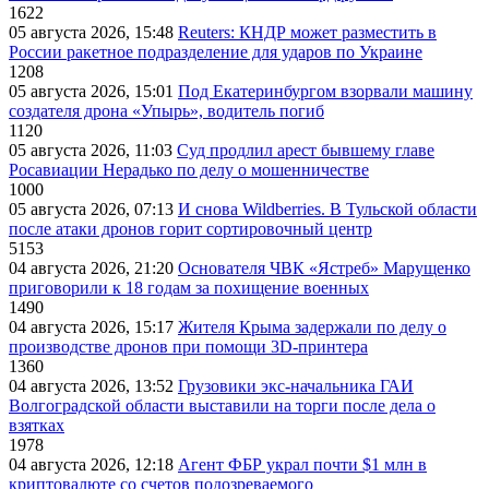
1622
05 августа 2026, 15:48
Reuters: КНДР может разместить в
России ракетное подразделение для ударов по Украине
1208
05 августа 2026, 15:01
Под Екатеринбургом взорвали машину
создателя дрона «Упырь», водитель погиб
1120
05 августа 2026, 11:03
Суд продлил арест бывшему главе
Росавиации Нерадько по делу о мошенничестве
1000
05 августа 2026, 07:13
И снова Wildberries. В Тульской области
после атаки дронов горит сортировочный центр
5153
04 августа 2026, 21:20
Основателя ЧВК «Ястреб» Марущенко
приговорили к 18 годам за похищение военных
1490
04 августа 2026, 15:17
Жителя Крыма задержали по делу о
производстве дронов при помощи 3D‑принтера
1360
04 августа 2026, 13:52
Грузовики экс-начальника ГАИ
Волгоградской области выставили на торги после дела о
взятках
1978
04 августа 2026, 12:18
Агент ФБР украл почти $1 млн в
криптовалюте со счетов подозреваемого