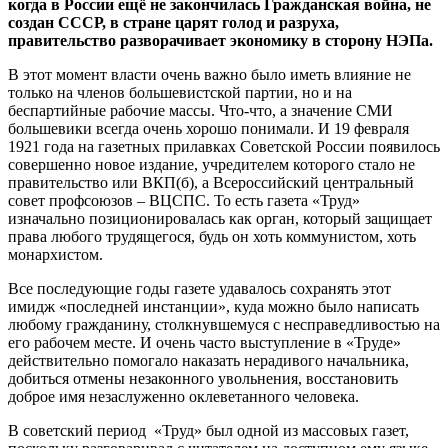
когда в России ещё не закончилась Гражданская война, не
создан СССР, в стране царят голод и разруха,
правительство разворачивает экономику в сторону НЭПа.
В этот момент власти очень важно было иметь влияние не
только на членов большевистской партии, но и на
беспартийные рабочие массы. Что-что, а значение СМИ
большевики всегда очень хорошо понимали. И 19 февраля
1921 года на газетных прилавках Советской России появилось
совершенно новое издание, учредителем которого стало не
правительство или ВКП(б), а Всероссийский центральный
совет профсоюзов – ВЦСПС. То есть газета «Труд»
изначально позиционировалась как орган, который защищает
права любого трудящегося, будь он хоть коммунистом, хоть
монархистом.
Все последующие годы газете удавалось сохранять этот
имидж «последней инстанции», куда можно было написать
любому гражданину, столкнувшемуся с несправедливостью на
его рабочем месте. И очень часто выступление в «Труде»
действительно помогало наказать нерадивого начальника,
добиться отмены незаконного увольнения, восстановить
доброе имя незаслуженно оклеветанного человека.
В советский период «Труд» был одной из массовых газет,