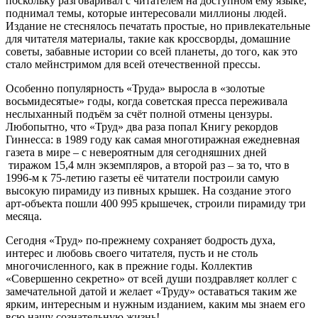
поскольку разговаривал с читателем на доступном ему языке,
поднимал темы, которые интересовали миллионы людей.
Издание не стеснялось печатать простые, но привлекательные
для читателя материалы, такие как кроссворды, домашние
советы, забавные истории со всей планеты, до того, как это
стало мейнстримом для всей отечественной прессы.
Особенно популярность «Труда» выросла в «золотые
восьмидесятые» годы, когда советская пресса переживала
неслыханный подъём за счёт полной отмены цензуры.
Любопытно, что «Труд» два раза попал Книгу рекордов
Гиннесса: в 1989 году как самая многотиражная ежедневная
газета в мире – с невероятным для сегодняшних дней
тиражом 15,4 млн экземпляров, а второй раз – за то, что в
1996-м к 75-летию газеты её читатели построили самую
высокую пирамиду из пивных крышек. На создание этого
арт-объекта пошли 400 995 крышечек, строили пирамиду три
месяца.
Сегодня «Труд» по-прежнему сохраняет бодрость духа,
интерес и любовь своего читателя, пусть и не столь
многочисленного, как в прежние годы. Коллектив
«Совершенно секретно» от всей души поздравляет коллег с
замечательной датой и желает «Труду» оставаться таким же
ярким, интересным и нужным изданием, каким мы знаем его
всю нашу сознательную жизнь!