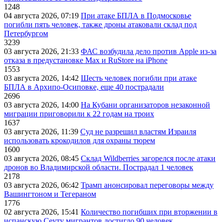
1248
04 августа 2026, 07:19
При атаке БПЛА в Подмосковье
погибли пять человек, также дроны атаковали склад под
Петербургом
3239
03 августа 2026, 21:33
ФАС возбудила дело против Apple из-за
отказа в предустановке Max и RuStore на iPhone
1553
03 августа 2026, 14:42
Шесть человек погибли при атаке
БПЛА в Архипо-Осиповке, еще 40 пострадали
2696
03 августа 2026, 14:00
На Кубани организаторов незаконной
миграции приговорили к 22 годам на троих
1637
03 августа 2026, 11:39
Суд не разрешил властям Израиля
использовать крокодилов для охраны тюрем
1600
03 августа 2026, 08:45
Склад Wildberries загорелся после атаки
дронов во Владимирской области. Пострадал 1 человек
2178
03 августа 2026, 06:42
Трамп анонсировал переговоры между
Вашингтоном и Тегераном
1776
02 августа 2026, 15:41
Количество погибших при вторжении в
испанскую Сеуту мигрантов достигло 90 человек