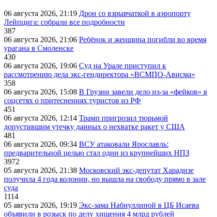
06 августа 2026, 21:19
Дрон со взрывчаткой в аэропорту
Лейпцига: собрали все подробности
387
06 августа 2026, 21:06
Ребёнок и женщина погибли во время
урагана в Смоленске
430
06 августа 2026, 19:06
Суд на Урале приступил к
рассмотрению дела экс-гендиректора «ВСМПО-Ависма»
358
06 августа 2026, 15:08
В Грузии завели дело из-за «фейков» в
соцсетях о притеснениях туристов из РФ
451
06 августа 2026, 12:14
Трамп пригрозил тюрьмой
допустившим утечку данных о нехватке ракет у США
481
06 августа 2026, 09:34
ВСУ атаковали Ярославль:
предварительной целью стал один из крупнейших НПЗ
3972
05 августа 2026, 21:38
Московский экс-депутат Харадизе
получила 4 года колонии, но вышла на свободу прямо в зале
суда
1114
05 августа 2026, 19:19
Экс-зама Набиуллиной в ЦБ Исаева
объявили в розыск по делу хищения 4 млрд рублей