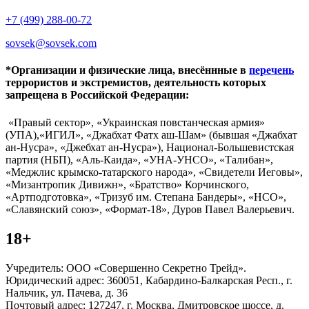
+7 (499) 288-00-72
sovsek@sovsek.com
*Организации и физические лица, внесённные в
перечень
террористов и экстремистов, деятельность которых
запрещена в Российской Федерации:
«Правый сектор», «Украинская повстанческая армия»
(УПА),«ИГИЛ», «Джабхат Фатх аш-Шам» (бывшая «Джабхат
ан-Нусра», «Джебхат ан-Нусра»), Национал-Большевистская
партия (НБП), «Аль-Каида», «УНА-УНСО», «Талибан»,
«Меджлис крымско-татарского народа», «Свидетели Иеговы»,
«Мизантропик Дивижн», «Братство» Корчинского,
«Артподготовка», «Тризуб им. Степана Бандеры», «НСО»,
«Славянский союз», «Формат-18», Дуров Павел Валерьевич.
18+
Учредитель: ООО «Совершенно Секретно Трейд».
Юридический адрес: 360051, Кабардино-Балкарская Респ., г.
Нальчик, ул. Пачева, д. 36
Почтовый адрес: 127247, г. Москва, Дмитровское шоссе, д.