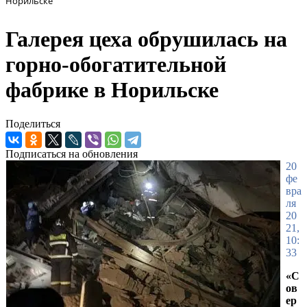
Норильске
Галерея цеха обрушилась на
горно-обогатительной
фабрике в Норильске
Поделиться
Подписаться на обновления
20
фе
вра
ля
20
21,
10:
33
«С
ов
ер