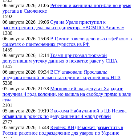
06 августа 2026, 21:06
Ребёнок и женщина погибли во время
урагана в Смоленске
1592
06 августа 2026, 19:06
Суд на Урале приступил к
рассмотрению дела экс-гендиректора «ВСМПО-Ависма»
1380
06 августа 2026, 15:08
В Грузии завели дело из-за «фейков» в
соцсетях о притеснениях туристов из РФ
1459
06 августа 2026, 12:14
Трамп пригрозил тюрьмой
допустившим утечку данных о нехватке ракет у США
1345
06 августа 2026, 09:34
ВСУ атаковали Ярославль:
предварительной целью стал один из крупнейших НПЗ
5338
05 августа 2026, 21:38
Московский экс-депутат Харадизе
получила 4 года колонии, но вышла на свободу прямо в зале
суда
2101
05 августа 2026, 19:19
Экс-зама Набиуллиной в ЦБ Исаева
объявили в розыск по делу хищения 4 млрд рублей
2777
05 августа 2026, 15:48
Reuters: КНДР может разместить в
России ракетное подразделение для ударов по Украине