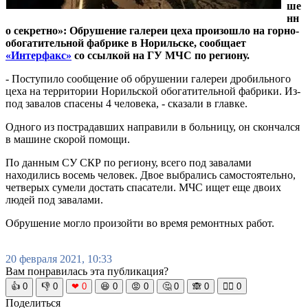
ше
нн
о секретно»: Обрушение галереи цеха произошло на горно-
обогатительной фабрике в Норильске, сообщает
«Интерфакс»
со ссылкой на ГУ МЧС по региону.
- Поступило сообщение об обрушении галереи дробильного
цеха на территории Норильской обогатительной фабрики. Из-
под завалов спасены 4 человека, - сказали в главке.
Одного из пострадавших направили в больницу, он скончался
в машине скорой помощи.
По данным СУ СКР по региону, всего под завалами
находились восемь человек. Двое выбрались самостоятельно,
четверых сумели достать спасатели. МЧС ищет еще двоих
людей под завалами.
Обрушение могло произойти во время ремонтных работ.
20 февраля 2021, 10:33
Вам понравилась эта публикация?
👍
0
👎
0
❤
0
😆
0
😡
0
🤔
0
🙈
0
🧘‍♀️
0
Поделиться