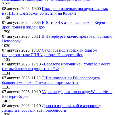
2195
08 августа 2026, 10:00
Пожары и раненые: последствия атак
на НПЗ в Самарской области и на Кубани
1168
07 августа 2026, 20:34
В Ялте БЭК атаковал пляж, в Керчи
дрон попал в жилой дом
1790
07 августа 2026, 20:11
В Петербурге заочно арестовали Лидию
Невзорову
1030
07 августа 2026, 18:37
Сухогруз под турецким флагом
подвергся атаке БПЛА у порта Новороссийск
1105
07 августа 2026, 17:13
«Веселого молочника» Уолкера вместе
с семьей хотят выдворить из РФ
1134
07 августа 2026, 11:20
США попросили РФ освободить
бывшего морпеха Гилмана: он при смерти?
1131
07 августа 2026, 10:19
Украина ударила по складу Wildberries в
Екатеринбурге
1403
06 августа 2026, 21:19
Дрон со взрывчаткой в аэропорту
Лейпцига: собрали все подробности
1729