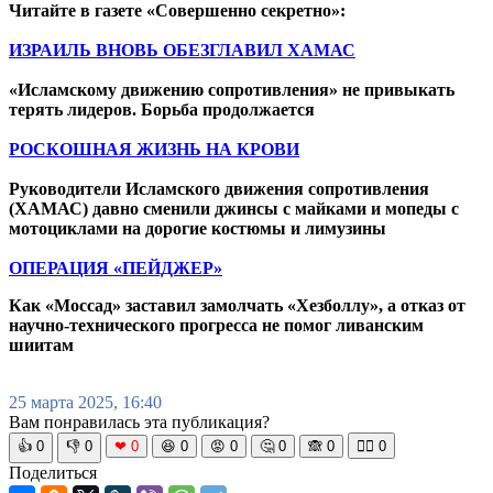
Читайте в газете «Совершенно секретно»:
ИЗРАИЛЬ ВНОВЬ ОБЕЗГЛАВИЛ ХАМАС
«Исламскому движению сопротивления» не привыкать
терять лидеров. Борьба продолжается
РОСКОШНАЯ ЖИЗНЬ НА КРОВИ
Руководители Исламского движения сопротивления
(ХАМАС) давно сменили джинсы с майками и мопеды с
мотоциклами на дорогие костюмы и лимузины
ОПЕРАЦИЯ «ПЕЙДЖЕР»
Как «Моссад» заставил замолчать «Хезболлу», а отказ от
научно-технического прогресса не помог ливанским
шиитам
25 марта 2025, 16:40
Вам понравилась эта публикация?
👍
0
👎
0
❤
0
😆
0
😡
0
🤔
0
🙈
0
🧘‍♀️
0
Поделиться