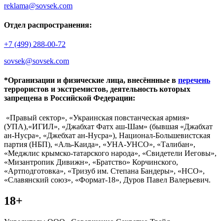
reklama@sovsek.com
Отдел распространения:
+7 (499) 288-00-72
sovsek@sovsek.com
*Организации и физические лица, внесённные в
перечень
террористов и экстремистов, деятельность которых
запрещена в Российской Федерации:
«Правый сектор», «Украинская повстанческая армия»
(УПА),«ИГИЛ», «Джабхат Фатх аш-Шам» (бывшая «Джабхат
ан-Нусра», «Джебхат ан-Нусра»), Национал-Большевистская
партия (НБП), «Аль-Каида», «УНА-УНСО», «Талибан»,
«Меджлис крымско-татарского народа», «Свидетели Иеговы»,
«Мизантропик Дивижн», «Братство» Корчинского,
«Артподготовка», «Тризуб им. Степана Бандеры», «НСО»,
«Славянский союз», «Формат-18», Дуров Павел Валерьевич.
18+