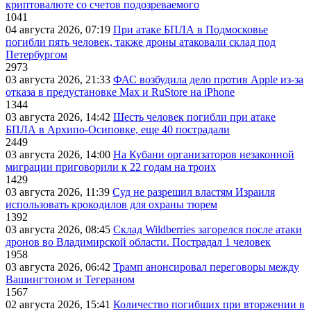
криптовалюте со счетов подозреваемого
1041
04 августа 2026, 07:19
При атаке БПЛА в Подмосковье
погибли пять человек, также дроны атаковали склад под
Петербургом
2973
03 августа 2026, 21:33
ФАС возбудила дело против Apple из-за
отказа в предустановке Max и RuStore на iPhone
1344
03 августа 2026, 14:42
Шесть человек погибли при атаке
БПЛА в Архипо-Осиповке, еще 40 пострадали
2449
03 августа 2026, 14:00
На Кубани организаторов незаконной
миграции приговорили к 22 годам на троих
1429
03 августа 2026, 11:39
Суд не разрешил властям Израиля
использовать крокодилов для охраны тюрем
1392
03 августа 2026, 08:45
Склад Wildberries загорелся после атаки
дронов во Владимирской области. Пострадал 1 человек
1958
03 августа 2026, 06:42
Трамп анонсировал переговоры между
Вашингтоном и Тегераном
1567
02 августа 2026, 15:41
Количество погибших при вторжении в