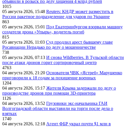
объявили в розыск по делу хищения 4 млрд рублей
1015
05 августа 2026, 15:48
Reuters: КНДР может разместить в
России ракетное подразделение для ударов по Украине
863
05 августа 2026, 15:01
Под Екатеринбургом взорвали машину
создателя дрона «Упырь», водитель погиб
815
05 августа 2026, 11:03
Суд продлил арест бывшему главе
Росавиации Нерадько по делу о мошенничестве
738
05 августа 2026, 07:13
И снова Wildberries. В Тульской области
после атаки дронов горит сортировочный центр
4763
04 августа 2026, 21:20
Основателя ЧВК «Ястреб» Марущенко
приговорили к 18 годам за похищение военных
1204
04 августа 2026, 15:17
Жителя Крыма задержали по делу о
производстве дронов при помощи 3D‑принтера
1126
04 августа 2026, 13:52
Грузовики экс-начальника ГАИ
Волгоградской области выставили на торги после дела о
взятках
1740
04 августа 2026, 12:18
Агент ФБР украл почти $1 млн в