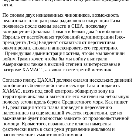
огня.
По словам двух неназванных чиновников, возможность
реализовать план разгрома радикалов и оккупации Газы
появилась после смены власти в США, поскольку
возвращение Дональда Трампа в Белый дом "освободило
Израиль от настойчивых требований администрации [экс-
президента Джо] Байдена" отказаться от перспективы
оккупировать анклав и аннексировать его территорию.
"Предыдущая администрация хотела, чтобы мы закончили
войну. Трамп хочет, чтобы бы мы войну выиграли.
Американцы также в высшей степени заинтересованы в
разгроме ХАМАС", - заявил газете третий источник.
Согласно плану, ЦАХАЛ должен силами нескольких дивизий
возобновить боевые действия в секторе Газа и подавить
ХАМАС, взять под свой контроль обширную зону на
территории анклава и вытеснить его жителей на небольшую
полоску земли вдоль берега Средиземного моря. Как пишет
FT, реализация этого плана приведет к переселению
палестинцев на еще меньший участок территории, где их
выживание будет полностью зависеть от продовольственной
помощи. Кроме того, израильские власти намерены
фактически взять в свои руки управление анклавом и
распределение гуманитарной помощи.