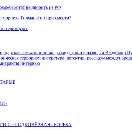
семьей хотят выдворить из РФ
морпеха Гилмана: он при смерти?
 Екатеринбурге
о, царская семья
шпионаж, разведка, контрразведка
Владимир П
торическая
терроризм
литература, детектив, рассказы
международ
 мигранты
интервью
СТАРЫЕ
МИ»
ИГИ И «ПОДКОВЁРНАЯ» БОРЬБА