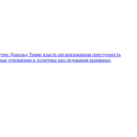
утин
Дональд Трамп
власть
организованная преступность
ные отношения и политика
расследования
криминал,