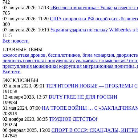
742
07 августа 2026, 17:13
«Веселого молочника» Уолкера вместе с 
765
07 августа 2026, 11:20
США попросили РФ освободить бывшего 
860
07 августа 2026, 10:19
Украина ударила по складу Wildberries в
1115
Все новости
ГЛАВНЫЕ ТЕМЫ
космос
атака дронов, беспилотников, бпла
монархия, дворянств
личность известная / популярная / уважаемая / знаменитая / ис
преступления
мошенники
коррупция
миграционная политика,
Все теги
ЭКСКЛЮЗИВЫ
03 июня 2023, 09:01
ТЕРРИТОРИИ НОВЫЕ — ПРОБЛЕМЫ 
191058
12 января 2023, 13:37
DUTY FREE НЕ ДЛЯ РОССИИ
199934
31 мая 2024, 07:00
НА ТРОПЕ ВОЙНЫ … С «ЗАКЛАДЧИКА
203919
02 ноября 2023, 08:35
ТРУДНОЕ ДЕТСТВО!
189224
06 февраля 2025, 15:00
СПОРТ В СССР: СКАНДАЛЫ, ИНТР
147845