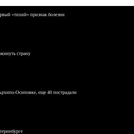
первый «тихий» признак болезни
окинуть страну
Архипо-Осиповке, еще 40 пострадали
атеринбурге