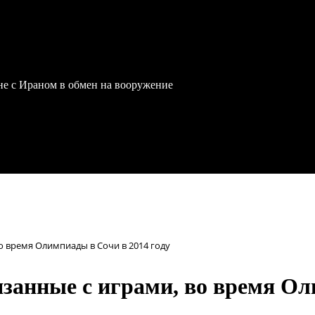
йне с Ираном в обмен на вооружение
во время Олимпиады в Сочи в 2014 году
занные с играми, во время Ол