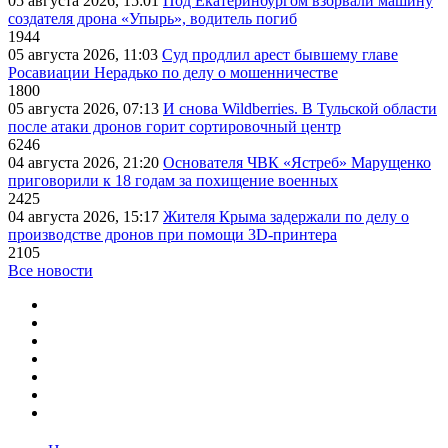
05 августа 2026, 15:01
Под Екатеринбургом взорвали машину
создателя дрона «Упырь», водитель погиб
1944
05 августа 2026, 11:03
Суд продлил арест бывшему главе
Росавиации Нерадько по делу о мошенничестве
1800
05 августа 2026, 07:13
И снова Wildberries. В Тульской области
после атаки дронов горит сортировочный центр
6246
04 августа 2026, 21:20
Основателя ЧВК «Ястреб» Марущенко
приговорили к 18 годам за похищение военных
2425
04 августа 2026, 15:17
Жителя Крыма задержали по делу о
производстве дронов при помощи 3D‑принтера
2105
Все новости