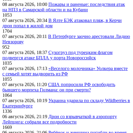
08 августа 2026, 10:00
Пожары и раненые: последствия атак
на НПЗ в Самарской области и на Кубани
1053
07 августа 2026, 20:34
В Ялте БЭК атаковал пляж, в Керчи
дрон попал в жилой дом
1704
07 августа 2026, 20:11
В Петербурге заочно арестовали Лидию
Невзорову
952
07 августа 2026, 18:37
Сухогруз под турецким флагом
подвергся атаке БПЛА у порта Новороссийск
1035
07 августа 2026, 17:13
«Веселого молочника» Уолкера вместе
с семьей хотят выдворить из РФ
1055
07 августа 2026, 11:20
США попросили РФ освободить
бывшего морпеха Гилмана: он при смерти?
1064
07 августа 2026, 10:19
Украина ударила по складу Wildberries в
Екатеринбурге
1336
06 августа 2026, 21:19
Дрон со взрывчаткой в аэропорту
Лейпцига: собрали все подробности
1669
06 августа 2026, 21:06
Ребёнок и женщина погибли во время