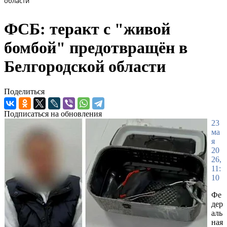
области
ФСБ: теракт с "живой
бомбой" предотвращён в
Белгородской области
Поделиться
Подписаться на обновления
23
ма
я
20
26,
11:
10
Фе
дер
аль
ная