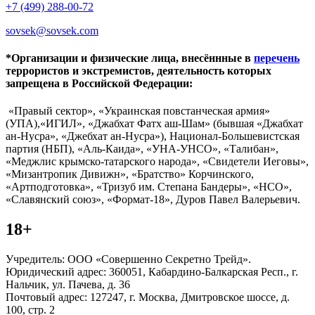
+7 (499) 288-00-72
sovsek@sovsek.com
*Организации и физические лица, внесённные в
перечень
террористов и экстремистов, деятельность которых
запрещена в Российской Федерации:
«Правый сектор», «Украинская повстанческая армия»
(УПА),«ИГИЛ», «Джабхат Фатх аш-Шам» (бывшая «Джабхат
ан-Нусра», «Джебхат ан-Нусра»), Национал-Большевистская
партия (НБП), «Аль-Каида», «УНА-УНСО», «Талибан»,
«Меджлис крымско-татарского народа», «Свидетели Иеговы»,
«Мизантропик Дивижн», «Братство» Корчинского,
«Артподготовка», «Тризуб им. Степана Бандеры», «НСО»,
«Славянский союз», «Формат-18», Дуров Павел Валерьевич.
18+
Учредитель: ООО «Совершенно Секретно Трейд».
Юридический адрес: 360051, Кабардино-Балкарская Респ., г.
Нальчик, ул. Пачева, д. 36
Почтовый адрес: 127247, г. Москва, Дмитровское шоссе, д.
100, стр. 2