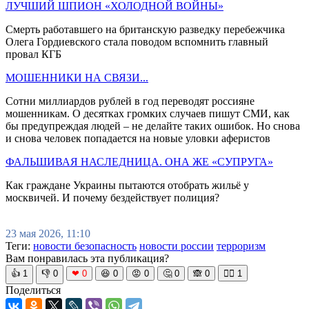
ЛУЧШИЙ ШПИОН «ХОЛОДНОЙ ВОЙНЫ»
Смерть работавшего на британскую разведку перебежчика
Олега Гордиевского стала поводом вспомнить главный
провал КГБ
МОШЕННИКИ НА СВЯЗИ...
Сотни миллиардов рублей в год переводят россияне
мошенникам. О десятках громких случаев пишут СМИ, как
бы предупреждая людей – не делайте таких ошибок. Но снова
и снова человек попадается на новые уловки аферистов
ФАЛЬШИВАЯ НАСЛЕДНИЦА. ОНА ЖЕ «СУПРУГА»
Как граждане Украины пытаются отобрать жильё у
москвичей. И почему бездействует полиция?
23 мая 2026, 11:10
Теги:
новости безопасность
новости россии
терроризм
Вам понравилась эта публикация?
👍
1
👎
0
❤
0
😆
0
😡
0
🤔
0
🙈
0
🧘‍♀️
1
Поделиться