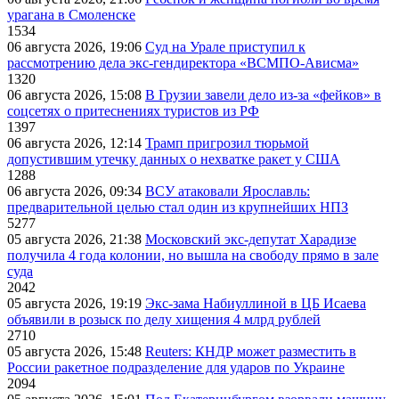
урагана в Смоленске
1534
06 августа 2026, 19:06
Суд на Урале приступил к
рассмотрению дела экс-гендиректора «ВСМПО-Ависма»
1320
06 августа 2026, 15:08
В Грузии завели дело из-за «фейков» в
соцсетях о притеснениях туристов из РФ
1397
06 августа 2026, 12:14
Трамп пригрозил тюрьмой
допустившим утечку данных о нехватке ракет у США
1288
06 августа 2026, 09:34
ВСУ атаковали Ярославль:
предварительной целью стал один из крупнейших НПЗ
5277
05 августа 2026, 21:38
Московский экс-депутат Харадизе
получила 4 года колонии, но вышла на свободу прямо в зале
суда
2042
05 августа 2026, 19:19
Экс-зама Набиуллиной в ЦБ Исаева
объявили в розыск по делу хищения 4 млрд рублей
2710
05 августа 2026, 15:48
Reuters: КНДР может разместить в
России ракетное подразделение для ударов по Украине
2094