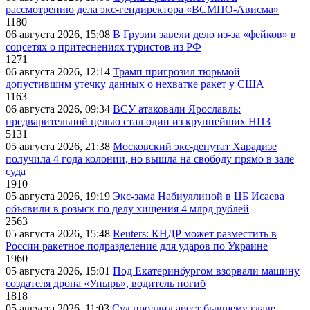
рассмотрению дела экс-гендиректора «ВСМПО-Ависма»
1180
06 августа 2026, 15:08
В Грузии завели дело из-за «фейков» в
соцсетях о притеснениях туристов из РФ
1271
06 августа 2026, 12:14
Трамп пригрозил тюрьмой
допустившим утечку данных о нехватке ракет у США
1163
06 августа 2026, 09:34
ВСУ атаковали Ярославль:
предварительной целью стал один из крупнейших НПЗ
5131
05 августа 2026, 21:38
Московский экс-депутат Харадизе
получила 4 года колонии, но вышла на свободу прямо в зале
суда
1910
05 августа 2026, 19:19
Экс-зама Набиуллиной в ЦБ Исаева
объявили в розыск по делу хищения 4 млрд рублей
2563
05 августа 2026, 15:48
Reuters: КНДР может разместить в
России ракетное подразделение для ударов по Украине
1960
05 августа 2026, 15:01
Под Екатеринбургом взорвали машину
создателя дрона «Упырь», водитель погиб
1818
05 августа 2026, 11:03
Суд продлил арест бывшему главе