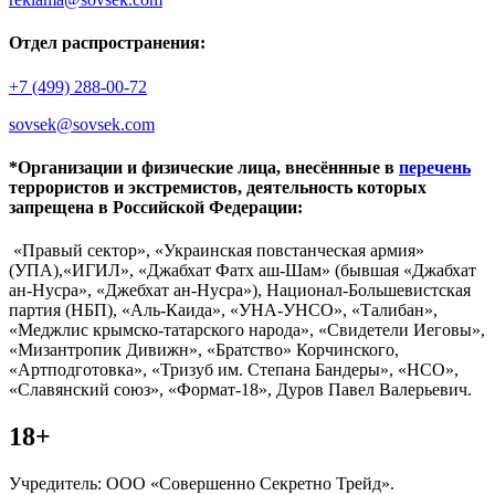
Отдел распространения:
+7 (499) 288-00-72
sovsek@sovsek.com
*Организации и физические лица, внесённные в
перечень
террористов и экстремистов, деятельность которых
запрещена в Российской Федерации:
«Правый сектор», «Украинская повстанческая армия»
(УПА),«ИГИЛ», «Джабхат Фатх аш-Шам» (бывшая «Джабхат
ан-Нусра», «Джебхат ан-Нусра»), Национал-Большевистская
партия (НБП), «Аль-Каида», «УНА-УНСО», «Талибан»,
«Меджлис крымско-татарского народа», «Свидетели Иеговы»,
«Мизантропик Дивижн», «Братство» Корчинского,
«Артподготовка», «Тризуб им. Степана Бандеры», «НСО»,
«Славянский союз», «Формат-18», Дуров Павел Валерьевич.
18+
Учредитель: ООО «Совершенно Секретно Трейд».