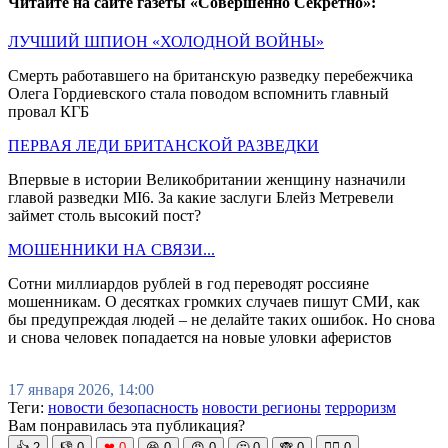
Читайте на сайте газеты «Совершенно Секретно»:
ЛУЧШИЙ ШПИОН «ХОЛОДНОЙ ВОЙНЫ»
Смерть работавшего на британскую разведку перебежчика
Олега Гордиевского стала поводом вспомнить главный
провал КГБ
ПЕРВАЯ ЛЕДИ БРИТАНСКОЙ РАЗВЕДКИ
Впервые в истории Великобритании женщину назначили
главой разведки MI6. За какие заслуги Блейз Метревели
займет столь высокий пост?
МОШЕННИКИ НА СВЯЗИ...
Сотни миллиардов рублей в год переводят россияне
мошенникам. О десятках громких случаев пишут СМИ, как
бы предупреждая людей – не делайте таких ошибок. Но снова
и снова человек попадается на новые уловки аферистов
17 января 2026, 14:00
Теги:
новости безопасность
новости регионы
терроризм
Вам понравилась эта публикация?
👍
2
👎
0
❤
0
😆
0
😡
0
🤔
0
🙈
0
🧘‍♀️
0