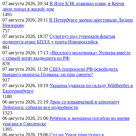
07 августа 2026, 20:34
В Ялте БЭК атаковал пляж, в Керчи
дрон попал в жилой дом
1491
07 августа 2026, 20:11
В Петербурге заочно арестовали Лидию
Невзорову
757
07 августа 2026, 18:37
Сухогруз под турецким флагом
подвергся атаке БПЛА у порта Новороссийск
861
07 августа 2026, 17:13
«Веселого молочника» Уолкера вместе
с семьей хотят выдворить из РФ
878
07 августа 2026, 11:20
США попросили РФ освободить
бывшего морпеха Гилмана: он при смерти?
917
07 августа 2026, 10:19
Украина ударила по складу Wildberries в
Екатеринбурге
1180
06 августа 2026, 21:19
Дрон со взрывчаткой в аэропорту
Лейпцига: собрали все подробности
1523
06 августа 2026, 21:06
Ребёнок и женщина погибли во время
урагана в Смоленске
1395
06 августа 2026, 19:06
Суд на Урале приступил к