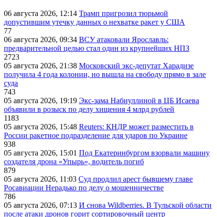
06 августа 2026, 12:14
Трамп пригрозил тюрьмой
допустившим утечку данных о нехватке ракет у США
77
06 августа 2026, 09:34
ВСУ атаковали Ярославль:
предварительной целью стал один из крупнейших НПЗ
2723
05 августа 2026, 21:38
Московский экс-депутат Харадизе
получила 4 года колонии, но вышла на свободу прямо в зале
суда
743
05 августа 2026, 19:19
Экс-зама Набиуллиной в ЦБ Исаева
объявили в розыск по делу хищения 4 млрд рублей
1183
05 августа 2026, 15:48
Reuters: КНДР может разместить в
России ракетное подразделение для ударов по Украине
938
05 августа 2026, 15:01
Под Екатеринбургом взорвали машину
создателя дрона «Упырь», водитель погиб
879
05 августа 2026, 11:03
Суд продлил арест бывшему главе
Росавиации Нерадько по делу о мошенничестве
786
05 августа 2026, 07:13
И снова Wildberries. В Тульской области
после атаки дронов горит сортировочный центр