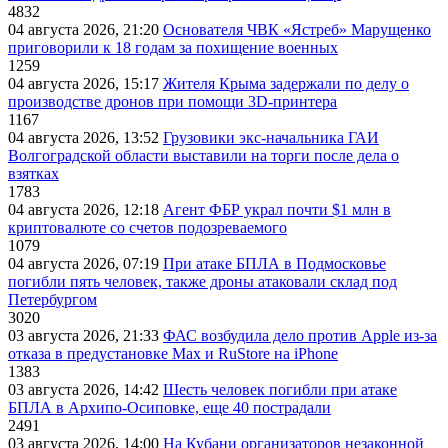
4832
04 августа 2026, 21:20
Основателя ЧВК «Ястреб» Марущенко
приговорили к 18 годам за похищение военных
1259
04 августа 2026, 15:17
Жителя Крыма задержали по делу о
производстве дронов при помощи 3D‑принтера
1167
04 августа 2026, 13:52
Грузовики экс-начальника ГАИ
Волгоградской области выставили на торги после дела о
взятках
1783
04 августа 2026, 12:18
Агент ФБР украл почти $1 млн в
криптовалюте со счетов подозреваемого
1079
04 августа 2026, 07:19
При атаке БПЛА в Подмосковье
погибли пять человек, также дроны атаковали склад под
Петербургом
3020
03 августа 2026, 21:33
ФАС возбудила дело против Apple из-за
отказа в предустановке Max и RuStore на iPhone
1383
03 августа 2026, 14:42
Шесть человек погибли при атаке
БПЛА в Архипо-Осиповке, еще 40 пострадали
2491
03 августа 2026, 14:00
На Кубани организаторов незаконной