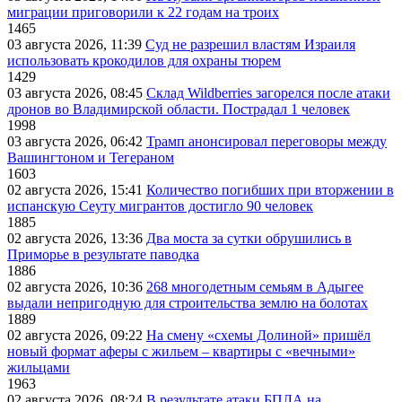
миграции приговорили к 22 годам на троих
1465
03 августа 2026, 11:39
Суд не разрешил властям Израиля
использовать крокодилов для охраны тюрем
1429
03 августа 2026, 08:45
Склад Wildberries загорелся после атаки
дронов во Владимирской области. Пострадал 1 человек
1998
03 августа 2026, 06:42
Трамп анонсировал переговоры между
Вашингтоном и Тегераном
1603
02 августа 2026, 15:41
Количество погибших при вторжении в
испанскую Сеуту мигрантов достигло 90 человек
1885
02 августа 2026, 13:36
Два моста за сутки обрушились в
Приморье в результате паводка
1886
02 августа 2026, 10:36
268 многодетным семьям в Адыгее
выдали непригодную для строительства землю на болотах
1889
02 августа 2026, 09:22
На смену «схемы Долиной» пришёл
новый формат аферы с жильем – квартиры с «вечными»
жильцами
1963
02 августа 2026, 08:24
В результате атаки БПЛА на