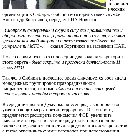
террорист
ических
организаций в Сибири, сообщил во вторник глава службы
Александр Бортников, передает РИА Новости.
«
Сибирский федеральный округ в силу его промышленного и
оборонного потенциала, приграничного положения, высокого
уровня незаконной миграции также является объектом
устремлений МТО
», — сказал Бортников на заседании НАК.
По его словам, только за последние два года на территории
этого округа «
была вскрыта и пресечена деятельность 11
ячеек МТО
».
Так же, в Сибири в последнее время фиксируется рост числа
молодежных группировок праворадикальной
направленности, которые «
для достижения своих целей
используются методы террора и насилия
».
В середине января в Думу был внесен ряд законопроектов,
ужесточающих меры против терроризма. В частности,
предлагается расширить полномочия ФСБ, увеличить
наказание за теракт, ввести по ряду статей пожизненное
заключение, ответственность для родственников террористов,
а также ограничить суммы переводов при использовании