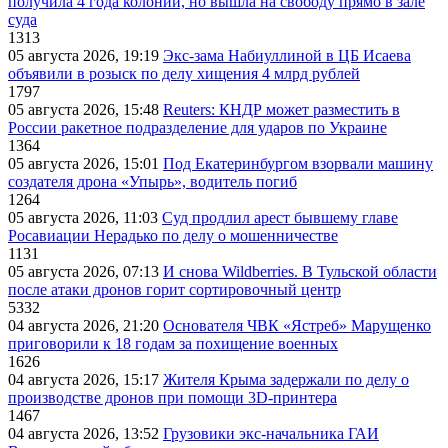
получила 4 года колонии, но вышла на свободу прямо в зале
суда
1313
05 августа 2026, 19:19
Экс-зама Набиуллиной в ЦБ Исаева
объявили в розыск по делу хищения 4 млрд рублей
1797
05 августа 2026, 15:48
Reuters: КНДР может разместить в
России ракетное подразделение для ударов по Украине
1364
05 августа 2026, 15:01
Под Екатеринбургом взорвали машину
создателя дрона «Упырь», водитель погиб
1264
05 августа 2026, 11:03
Суд продлил арест бывшему главе
Росавиации Нерадько по делу о мошенничестве
1131
05 августа 2026, 07:13
И снова Wildberries. В Тульской области
после атаки дронов горит сортировочный центр
5332
04 августа 2026, 21:20
Основателя ЧВК «Ястреб» Марущенко
приговорили к 18 годам за похищение военных
1626
04 августа 2026, 15:17
Жителя Крыма задержали по делу о
производстве дронов при помощи 3D‑принтера
1467
04 августа 2026, 13:52
Грузовики экс-начальника ГАИ