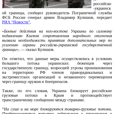
российско
-украинск
ой границы, сообщил руководитель Пограничной службы
ФСБ России генерал армии Владимир Кулишов, передает
РИА “Новости”
.
«
Боевые действия на юго-востоке Украины по силовому
подавлению Киевом сопротивления народного ополчения
вызвали необходимость принятия дополнительных мер по
усилению охраны российско-украинской государственной
границы
», — сказал Кулишов.
Он отметил, что данные меры осуществлялись в условиях
большого потока украинских беженцев через
государственную границу, возросшей угрозы проникновения
на территорию РФ членов праворадикальных и
экстремистских организаций и незаконного перемещения
через границу оружия и боеприпасов.
Также, по его словам, Украина блокирует российские
грузовые потоки в Крым и противодействует
трансграничному сообщению между странами.
“
На суше и на море блокируются товарно-грузовые потоки.
Предпринимаются попытки задержания и привлечения к