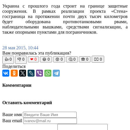
Украина с прошлого года строит на границе защитные
сооружения. В рамках реализации проекта «Стена»
госграница на протяжении почти двух тысяч километров
будет оборудована противотанковыми рвами,
наблюдательными вышками, средствами сигнализации, а
также опорными пунктами для пограничников.
28 мая 2015, 10:44
Вам понравилась эта публикация?
👍
0
👎
0
❤
0
😆
0
😡
0
🤔
0
🙈
0
🧘‍♀️
0
Поделиться
Комментарии
Оставить комментарий
Ваше имя
Ваш email