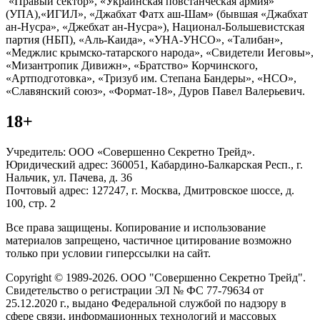
«Правый сектор», «Украинская повстанческая армия»
(УПА),«ИГИЛ», «Джабхат Фатх аш-Шам» (бывшая «Джабхат
ан-Нусра», «Джебхат ан-Нусра»), Национал-Большевистская
партия (НБП), «Аль-Каида», «УНА-УНСО», «Талибан»,
«Меджлис крымско-татарского народа», «Свидетели Иеговы»,
«Мизантропик Дивижн», «Братство» Корчинского,
«Артподготовка», «Тризуб им. Степана Бандеры», «НСО»,
«Славянский союз», «Формат-18», Дуров Павел Валерьевич.
18+
Учредитель: ООО «Совершенно Секретно Трейд».
Юридический адрес: 360051, Кабардино-Балкарская Респ., г.
Нальчик, ул. Пачева, д. 36
Почтовый адрес: 127247, г. Москва, Дмитровское шоссе, д.
100, стр. 2
Все права защищены. Копирование и использование
материалов запрещено, частичное цитирование возможно
только при условии гиперссылки на сайт.
Copyright © 1989-2026. ООО "Совершенно Секретно Трейд".
Свидетельство о регистрации ЭЛ № ФС 77-79634 от
25.12.2020 г., выдано Федеральной службой по надзору в
сфере связи, информационных технологий и массовых