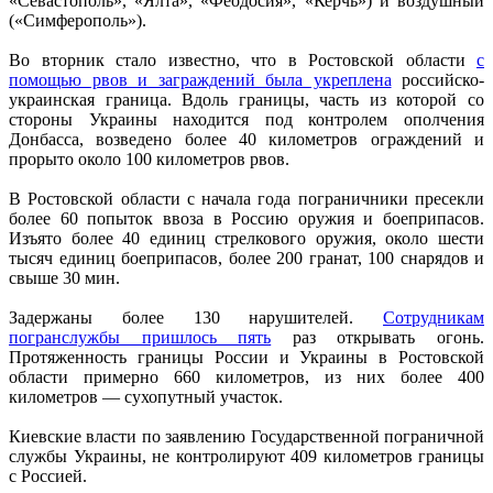
«Севастополь», «Ялта», «Феодосия», «Керчь») и воздушный
(«Симферополь»).
Во вторник стало известно, что в Ростовской области
с
помощью рвов и заграждений была укреплена
российско-
украинская граница. Вдоль границы, часть из которой со
стороны Украины находится под контролем ополчения
Донбасса, возведено более 40 километров ограждений и
прорыто около 100 километров рвов.
В Ростовской области с начала года пограничники пресекли
более 60 попыток ввоза в Россию оружия и боеприпасов.
Изъято более 40 единиц стрелкового оружия, около шести
тысяч единиц боеприпасов, более 200 гранат, 100 снарядов и
свыше 30 мин.
Задержаны более 130 нарушителей.
Сотрудникам
погранслужбы пришлось пять
раз открывать огонь.
Протяженность границы России и Украины в Ростовской
области примерно 660 километров, из них более 400
километров — сухопутный участок.
Киевские власти по заявлению Государственной пограничной
службы Украины, не контролируют 409 километров границы
с Россией.