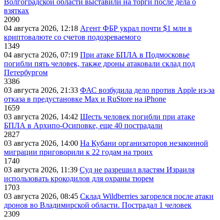
Волгоградской области выставили на торги после дела о
взятках
2090
04 августа 2026, 12:18
Агент ФБР украл почти $1 млн в
криптовалюте со счетов подозреваемого
1349
04 августа 2026, 07:19
При атаке БПЛА в Подмосковье
погибли пять человек, также дроны атаковали склад под
Петербургом
3386
03 августа 2026, 21:33
ФАС возбудила дело против Apple из-за
отказа в предустановке Max и RuStore на iPhone
1659
03 августа 2026, 14:42
Шесть человек погибли при атаке
БПЛА в Архипо-Осиповке, еще 40 пострадали
2827
03 августа 2026, 14:00
На Кубани организаторов незаконной
миграции приговорили к 22 годам на троих
1740
03 августа 2026, 11:39
Суд не разрешил властям Израиля
использовать крокодилов для охраны тюрем
1703
03 августа 2026, 08:45
Склад Wildberries загорелся после атаки
дронов во Владимирской области. Пострадал 1 человек
2309