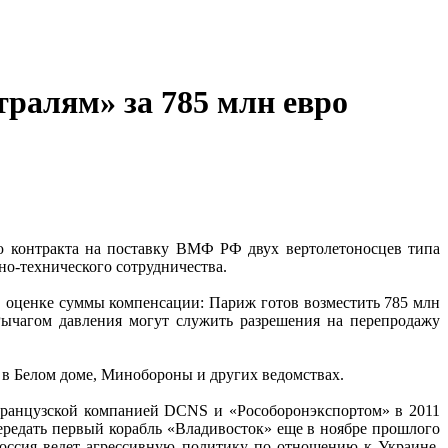
ралям» за 785 млн евро
ю контракта на поставку ВМФ РФ двух вертолетоносцев типа
но-технического сотрудничества.
в оценке суммы компенсации: Париж готов возместить 785 млн
Рычагом давления могут служить разрешения на перепродажу
 в Белом доме, Минобороны и других ведомствах.
 французской компанией DCNS и «Рособоронэкспортом» в 2011
редать первый корабль «Владивосток» еще в ноябре прошлого
 Россия ведет агрессивную политику по отношению к Украине.