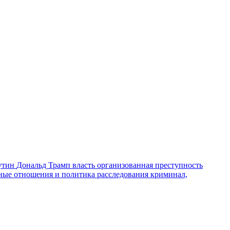
утин
Дональд Трамп
власть
организованная преступность
ные отношения и политика
расследования
криминал,