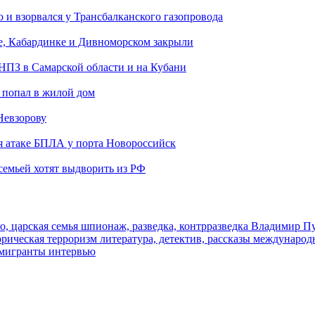
и взорвался у Трансбалканского газопровода
е, Кабардинке и Дивноморском закрыли
 НПЗ в Самарской области и на Кубани
 попал в жилой дом
Невзорову
я атаке БПЛА у порта Новороссийск
семьей хотят выдворить из РФ
о, царская семья
шпионаж, разведка, контрразведка
Владимир П
торическая
терроризм
литература, детектив, рассказы
международ
 мигранты
интервью