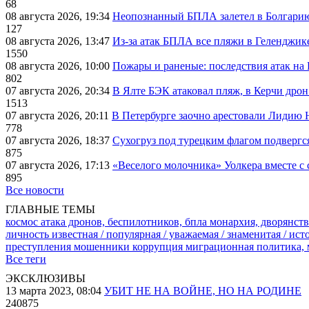
68
08 августа 2026, 19:34
Неопознанный БПЛА залетел в Болгарию 
127
08 августа 2026, 13:47
Из-за атак БПЛА все пляжи в Геленджик
1550
08 августа 2026, 10:00
Пожары и раненые: последствия атак на
802
07 августа 2026, 20:34
В Ялте БЭК атаковал пляж, в Керчи дрон
1513
07 августа 2026, 20:11
В Петербурге заочно арестовали Лидию 
778
07 августа 2026, 18:37
Сухогруз под турецким флагом подвергс
875
07 августа 2026, 17:13
«Веселого молочника» Уолкера вместе с 
895
Все новости
ГЛАВНЫЕ ТЕМЫ
космос
атака дронов, беспилотников, бпла
монархия, дворянств
личность известная / популярная / уважаемая / знаменитая / ис
преступления
мошенники
коррупция
миграционная политика,
Все теги
ЭКСКЛЮЗИВЫ
13 марта 2023, 08:04
УБИТ НЕ НА ВОЙНЕ, НО НА РОДИНЕ
240875