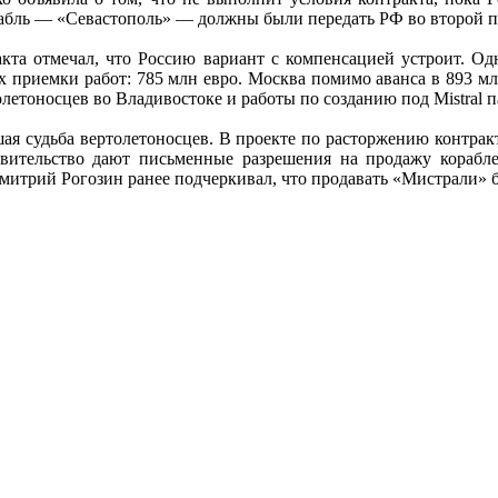
абль — «Севастополь» — должны были передать РФ во второй п
та отмечал, что Россию вариант с компенсацией устроит. Од
ах приемки работ: 785 млн евро. Москва помимо аванса в 893 мл
летоносцев во Владивостоке и работы по созданию под Mistral 
ая судьба вертолетоносцев. В проекте по расторжению контрак
авительство дают письменные разрешения на продажу корабле
 Дмитрий Рогозин ранее подчеркивал, что продавать «Мистрали»