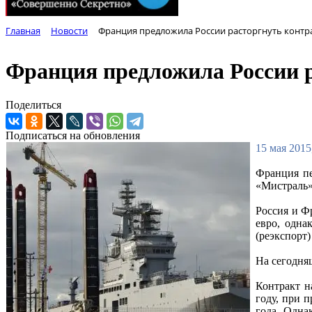
Главная
Новости
Франция предложила России расторгнуть контра
Франция предложила России р
Поделиться
Подписаться на обновления
15 мая 2015
Франция пе
«Мистраль»
Россия и Ф
евро, одна
(реэкспорт
На сегодня
Контракт н
году, при 
года. Одна