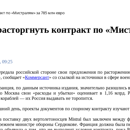
кт по «Мистралям» за 785 млн евро
асторгнуть контракт по «Мист
, 09:25
редала российской стороне свои предложения по расторжени
, сообщает «
Коммерсант
» со ссылкой на источники в сфере воен
ранция, по данным источника издания, значительно разошлись 
ко Москва свои «расходы и убытки» оценивает в 1,16 млрд. 
) кораблей — их Россия выдавать не торопится.
шний день, проекты документов по спорному контракту изучают
а поставку двух вертолетоносцев Mistral был заключен между
прежнем министре обороны Сердюкове. Франция должна была пе
ко объявила о том, что не выполнит условия контракта, пока