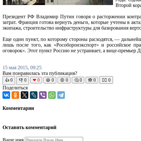
Второй кор
Президент РФ Владимир Путин говоря о расторжении контрак
затрат. Франция готова вернуть деньги, которые учтены в акт
экипажа, строительство инфраструктуры для базирования верто
Еще один пункт, по которому стороны расходятся, — дальнейш
лишь после того, как «Рособоронэкспорт» и российское пр
оговорок». Этот пункт Россию не устраивает, а вице-премьер
15 мая 2015, 09:25
Вам понравилась эта публикация?
👍
0
👎
0
❤
0
😆
0
😡
0
🤔
0
🙈
0
🧘‍♀️
0
Поделиться
Комментарии
Оставить комментарий
Ваше имя