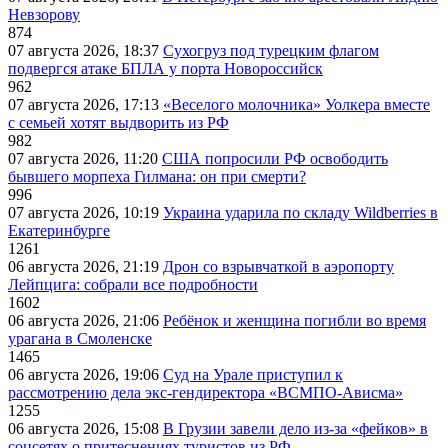
Невзорову
874
07 августа 2026, 18:37
Сухогруз под турецким флагом
подвергся атаке БПЛА у порта Новороссийск
962
07 августа 2026, 17:13
«Веселого молочника» Уолкера вместе
с семьей хотят выдворить из РФ
982
07 августа 2026, 11:20
США попросили РФ освободить
бывшего морпеха Гилмана: он при смерти?
996
07 августа 2026, 10:19
Украина ударила по складу Wildberries в
Екатеринбурге
1261
06 августа 2026, 21:19
Дрон со взрывчаткой в аэропорту
Лейпцига: собрали все подробности
1602
06 августа 2026, 21:06
Ребёнок и женщина погибли во время
урагана в Смоленске
1465
06 августа 2026, 19:06
Суд на Урале приступил к
рассмотрению дела экс-гендиректора «ВСМПО-Ависма»
1255
06 августа 2026, 15:08
В Грузии завели дело из-за «фейков» в
соцсетях о притеснениях туристов из РФ