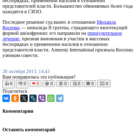
беспорядках, применении насилия в отношении
представителей власти. Большинство обвиняемых более года
находятся в СИЗО.
Последнее решение суд вынес в отношении
Михаила
Косенко
— инвалида II группы, страдающего вялотекущей
формой шизофрении: его направили на
принудительное
лечение
, признав виновным в участии в массовых
беспорядках и применении насилия в отношении
представителя власти. Amnesty International признала Косенко
узником совести.
28 октября 2013, 14:43
Вам понравилась эта публикация?
👍
0
👎
0
❤
0
😆
0
😡
0
🤔
0
🙈
0
🧘‍♀️
0
Поделиться
Комментарии
Оставить комментарий