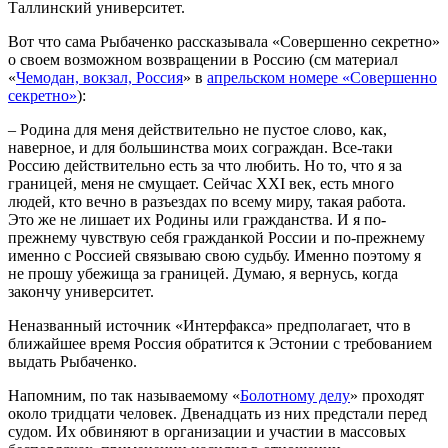
Таллинский университет.
Вот что сама Рыбаченко рассказывала «Совершенно секретно»
о своем возможном возвращении в Россию (см материал
«
Чемодан, вокзал, Россия
» в
апрельском номере «Совершенно
секретно»
):
– Родина для меня действительно не пустое слово, как,
наверное, и для большинства моих сограждан. Все-таки
Россию действительно есть за что любить. Но то, что я за
границей, меня не смущает. Сейчас XXI век, есть много
людей, кто вечно в разъездах по всему миру, такая работа.
Это же не лишает их Родины или гражданства. И я по-
прежнему чувствую себя гражданкой России и по-прежнему
именно с Россией связываю свою судьбу. Именно поэтому я
не прошу убежища за границей. Думаю, я вернусь, когда
закончу университет.
Неназванный источник «Интерфакса» предполагает, что в
ближайшее время Россия обратится к Эстонии с требованием
выдать Рыбаченко.
Напомним, по так называемому «
Болотному делу
» проходят
около тридцати человек. Двенадцать из них предстали перед
судом. Их обвиняют в организации и участии в массовых