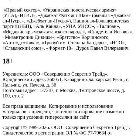
«Правый сектор», «Украинская повстанческая армия»
(УПА),«ИГИЛ», «Джабхат Фатх аш-Шам» (бывшая «Джабхат
ан-Нусра», «Джебхат ан-Нусра»), Национал-Большевистская
партия (НБП), «Аль-Каида», «УНА-УНСО», «Талибан»,
«Меджлис крымско-татарского народа», «Свидетели Иеговы»,
«Мизантропик Дивижн», «Братство» Корчинского,
«Артподготовка», «Тризуб им. Степана Бандеры», «НСО»,
«Славянский союз», «Формат-18», Дуров Павел Валерьевич.
18+
Учредитель: ООО «Совершенно Секретно Трейд».
Юридический адрес: 360051, Кабардино-Балкарская Респ., г.
Нальчик, ул. Пачева, д. 36
Почтовый адрес: 127247, г. Москва, Дмитровское шоссе, д.
100, стр. 2
Все права защищены. Копирование и использование
материалов запрещено, частичное цитирование возможно
только при условии гиперссылки на сайт.
Copyright © 1989-2026. ООО "Совершенно Секретно Трейд".
Свидетельство о регистрации ЭЛ № ФС 77-79634 от