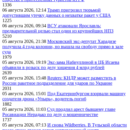
1336
06 августа 2026, 12:14
Трамп пригрозил тюрьмой
допустившим утечку данных о нехватке ракет у США
1225
06 августа 2026, 09:34
ВСУ атаковали Ярославль:
предварительной целью стал один из крупнейших НПЗ
5210
05 августа 2026, 21:38
Московский экс-депутат Харадизе
получила 4 года колонии, но вышла на свободу прямо в зале
суда
1979
05 августа 2026, 19:19
Экс-зама Набиуллиной в ЦБ Исаева
объявили в розыск по делу хищения 4 млрд рублей
2639
05 августа 2026, 15:48
Reuters: КНДР может разместить в
России ракетное подразделение для ударов по Украине
2031
05 августа 2026, 15:01
Под Екатеринбургом взорвали машину
создателя дрона «Упырь», водитель погиб
1882
05 августа 2026, 11:03
Суд продлил арест бывшему главе
Росавиации Нерадько по делу о мошенничестве
1737
05 августа 2026, 07:13
И снова Wildberries. В Тульской области