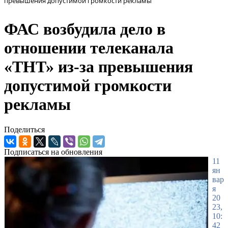
превышения допустимой громкости рекламы
ФАС возбудила дело в
отношении телеканала
«ТНТ» из-за превышения
допустимой громкости
рекламы
Поделиться
Подписаться на обновления
11
ян
вар
я
20
23,
10:
42