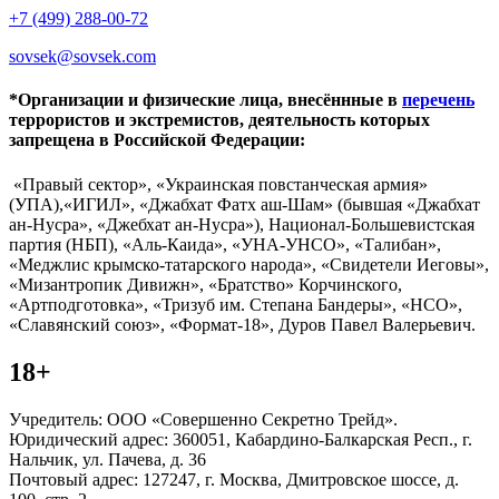
+7 (499) 288-00-72
sovsek@sovsek.com
*Организации и физические лица, внесённные в
перечень
террористов и экстремистов, деятельность которых
запрещена в Российской Федерации:
«Правый сектор», «Украинская повстанческая армия»
(УПА),«ИГИЛ», «Джабхат Фатх аш-Шам» (бывшая «Джабхат
ан-Нусра», «Джебхат ан-Нусра»), Национал-Большевистская
партия (НБП), «Аль-Каида», «УНА-УНСО», «Талибан»,
«Меджлис крымско-татарского народа», «Свидетели Иеговы»,
«Мизантропик Дивижн», «Братство» Корчинского,
«Артподготовка», «Тризуб им. Степана Бандеры», «НСО»,
«Славянский союз», «Формат-18», Дуров Павел Валерьевич.
18+
Учредитель: ООО «Совершенно Секретно Трейд».
Юридический адрес: 360051, Кабардино-Балкарская Респ., г.
Нальчик, ул. Пачева, д. 36
Почтовый адрес: 127247, г. Москва, Дмитровское шоссе, д.