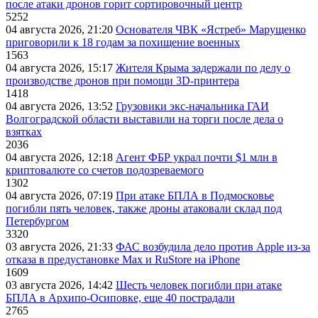
после атаки дронов горит сортировочный центр
5252
04 августа 2026, 21:20
Основателя ЧВК «Ястреб» Марущенко
приговорили к 18 годам за похищение военных
1563
04 августа 2026, 15:17
Жителя Крыма задержали по делу о
производстве дронов при помощи 3D‑принтера
1418
04 августа 2026, 13:52
Грузовики экс-начальника ГАИ
Волгоградской области выставили на торги после дела о
взятках
2036
04 августа 2026, 12:18
Агент ФБР украл почти $1 млн в
криптовалюте со счетов подозреваемого
1302
04 августа 2026, 07:19
При атаке БПЛА в Подмосковье
погибли пять человек, также дроны атаковали склад под
Петербургом
3320
03 августа 2026, 21:33
ФАС возбудила дело против Apple из-за
отказа в предустановке Max и RuStore на iPhone
1609
03 августа 2026, 14:42
Шесть человек погибли при атаке
БПЛА в Архипо-Осиповке, еще 40 пострадали
2765