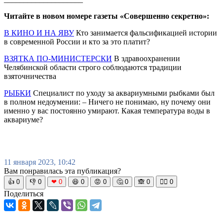
Читайте в новом номере газеты «Совершенно секретно»:
В КИНО И НА ЯВУ
Кто занимается фальсификацией истории
в современной России и кто за это платит?
ВЗЯТКА ПО-МИНИСТЕРСКИ
В здравоохранении
Челябинской области строго соблюдаются традиции
взяточничества
РЫБКИ
Специалист по уходу за аквариумными рыбками был
в полном недоумении: – Ничего не понимаю, ну почему они
именно у вас постоянно умирают. Какая температура воды в
аквариуме?
11 января 2023, 10:42
Вам понравилась эта публикация?
👍
0
👎
0
❤
0
😆
0
😡
0
🤔
0
🙈
0
🧘‍♀️
0
Поделиться