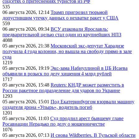
соцсетях о притеснениях туристов из РФ
535
06 августа 2026, 12:14
Трамп пригрозил тюрьмой
допустившим утечку данных о нехватке ракет у США
559
06 августа 2026, 09:34
ВСУ атаковали Ярославль:
предварительной целью стал один из крупнейших НПЗ
4088
05 августа 2026, 21:38
Московский экс-депутат Харадизе
получила 4 года колонии, но вышла на свободу прямо в зале
суда
1219
05 августа 2026, 19:19
Экс-зама Набиуллиной в ЦБ Исаева
объявили в розыск по делу хищения 4 млрд рублей
1717
05 августа 2026, 15:48
Reuters: КНДР может разместить в
России ракетное подразделение для ударов по Украине
1293
05 августа 2026, 15:01
Под Екатеринбургом взорвали машину
создателя дрона «Упырь», водитель погиб
1201
05 августа 2026, 11:03
Суд продлил арест бывшему главе
Росавиации Нерадько по делу о мошенничестве
1076
05 августа 2026, 07:13
И снова Wildberries. В Тульской области