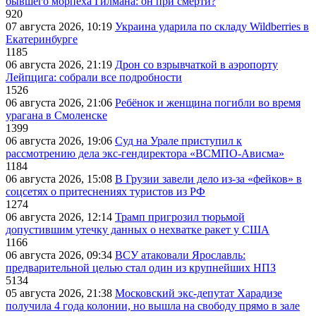
бывшего морпеха Гилмана: он при смерти?
920
07 августа 2026, 10:19
Украина ударила по складу Wildberries в
Екатеринбурге
1185
06 августа 2026, 21:19
Дрон со взрывчаткой в аэропорту
Лейпцига: собрали все подробности
1526
06 августа 2026, 21:06
Ребёнок и женщина погибли во время
урагана в Смоленске
1399
06 августа 2026, 19:06
Суд на Урале приступил к
рассмотрению дела экс-гендиректора «ВСМПО-Ависма»
1184
06 августа 2026, 15:08
В Грузии завели дело из-за «фейков» в
соцсетях о притеснениях туристов из РФ
1274
06 августа 2026, 12:14
Трамп пригрозил тюрьмой
допустившим утечку данных о нехватке ракет у США
1166
06 августа 2026, 09:34
ВСУ атаковали Ярославль:
предварительной целью стал один из крупнейших НПЗ
5134
05 августа 2026, 21:38
Московский экс-депутат Харадизе
получила 4 года колонии, но вышла на свободу прямо в зале