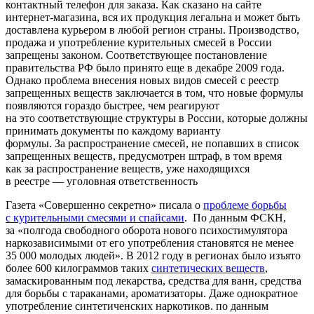
контактный телефон для заказа. Как сказано на сайте
интернет-магазина, вся их продукция легальна и может быть
доставлена курьером в любой регион страны. Производство,
продажа и употребление курительных смесей в России
запрещены законом. Соответствующее постановление
правительства РФ было принято еще в декабре 2009 года.
Однако проблема внесения новых видов смесей с реестр
запрещенных веществ заключается в том, что новые формулы
появляются гораздо быстрее, чем реагируют
на это соответствующие структуры в России, которые должны
принимать документы по каждому варианту
формулы. За распространение смесей, не попавших в список
запрещенных веществ, предусмотрен штраф, в том время
как за распространение веществ, уже находящихся
в реестре — уголовная ответственность
Газета «Совершенно секретно» писала о
проблеме борьбы
с курительными смесями и спайсами
. По данным ФСКН,
за «полгода свободного оборота нового психостимулятора
наркозависимыми от его употребления становятся не менее
35 000 молодых людей». В 2012 году в регионах было изъято
более 600 килограммов таких
синтетических веществ
,
замаскированным под лекарства, средства для ванн, средства
для борьбы с тараканами, ароматизаторы. Даже однократное
употребление синтетиченских наркотиков. по данным