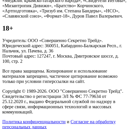
«Меджлис крымско-татарского народа», «Свидетели Иеговы»,
«Мизантропик Дивижн», «Братство» Корчинского,
«Артподготовка», «Тризуб им. Степана Бандеры», «НСО»,
«Славянский союз», «Формат-18», Дуров Павел Валерьевич.
18+
Учредитель: ООО «Совершенно Секретно Трейд».
Юридический адрес: 360051, Кабардино-Балкарская Респ., г.
Нальчик, ул. Пачева, д. 36
Почтовый адрес: 127247, г. Москва, Дмитровское шоссе, д.
100, стр. 2
Все права защищены. Копирование и использование
материалов запрещено, частичное цитирование возможно
только при условии гиперссылки на сайт.
Copyright © 1989-2026. ООО "Совершенно Секретно Трейд".
Свидетельство о регистрации ЭЛ № ФС 77-79634 от
25.12.2020 г., выдано Федеральной службой по надзору в
сфере связи, информационных технологий и массовых
коммуникаций.
Политика конфиценциальности
и
Согласие на обработку
персональных данных