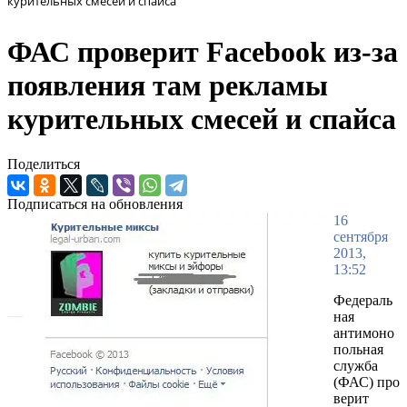
курительных смесей и спайса
ФАС проверит Facebook из-за
появления там рекламы
курительных смесей и спайса
Поделиться
Подписаться на обновления
16
сентября
2013,
13:52
Федераль
ная
антимоно
польная
служба
(ФАС) про
верит