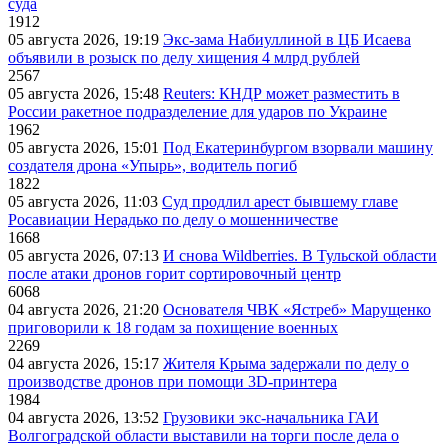
суда
1912
05 августа 2026, 19:19
Экс-зама Набиуллиной в ЦБ Исаева
объявили в розыск по делу хищения 4 млрд рублей
2567
05 августа 2026, 15:48
Reuters: КНДР может разместить в
России ракетное подразделение для ударов по Украине
1962
05 августа 2026, 15:01
Под Екатеринбургом взорвали машину
создателя дрона «Упырь», водитель погиб
1822
05 августа 2026, 11:03
Суд продлил арест бывшему главе
Росавиации Нерадько по делу о мошенничестве
1668
05 августа 2026, 07:13
И снова Wildberries. В Тульской области
после атаки дронов горит сортировочный центр
6068
04 августа 2026, 21:20
Основателя ЧВК «Ястреб» Марущенко
приговорили к 18 годам за похищение военных
2269
04 августа 2026, 15:17
Жителя Крыма задержали по делу о
производстве дронов при помощи 3D‑принтера
1984
04 августа 2026, 13:52
Грузовики экс-начальника ГАИ
Волгоградской области выставили на торги после дела о