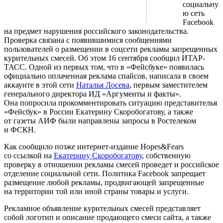
социальну
ю сеть
Facebook
на предмет нарушения российского законодательства.
Проверка связана с появившимися сообщениями
пользователей о размещении в соцсети рекламы запрещенных
курительных смесей. Об этом 16 сентября сообщил ИТАР-
ТАСС. Одной из первых том, что в «Фейсбуке» появилась
официально оплаченная реклама спайсов, написала в своем
аккаунте в этой сети
Наталья Лосева
, первым заместителем
генерального директора ИД «Аргументы и факты».
Она попросила прокомментировать ситуацию представителья
«Фейсбук» в России Екатерину Скоробогатову, а также
от газеты АИФ были направлены запросы в Ростелеком
и ФСКН.
Как сообщило позже интернет-издание Hopes&Fears
со ссылкой на
Екатерину Скоробогатову
, собственную
проверку в отношении рекламы смесей проведет и российское
отделение социальной сети. Политика Facebook запрещает
размещение любой рекламы, продвигающей запрещенные
на территории той или иной страны товары и услуги.
Рекламное объявление курительных смесей представляет
собой логотип и описание продающего смеси сайта, а также