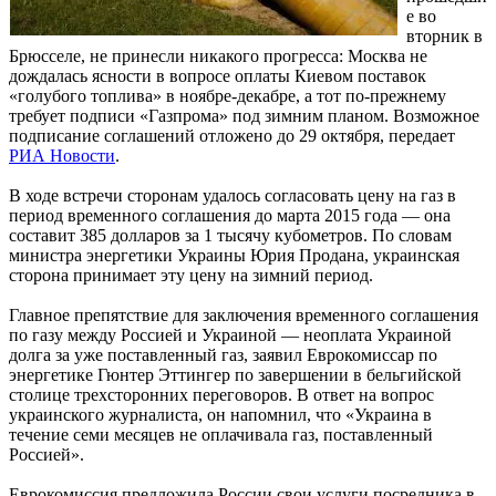
е во
вторник в
Брюсселе, не принесли никакого прогресса: Москва не
дождалась ясности в вопросе оплаты Киевом поставок
«голубого топлива» в ноябре-декабре, а тот по-прежнему
требует подписи «Газпрома» под зимним планом. Возможное
подписание соглашений отложено до 29 октября, передает
РИА Новости
.
В ходе встречи сторонам удалось согласовать цену на газ в
период временного соглашения до марта 2015 года — она
составит 385 долларов за 1 тысячу кубометров. По словам
министра энергетики Украины Юрия Продана, украинская
сторона принимает эту цену на зимний период.
Главное препятствие для заключения временного соглашения
по газу между Россией и Украиной — неоплата Украиной
долга за уже поставленный газ, заявил Еврокомиссар по
энергетике Гюнтер Эттингер по завершении в бельгийской
столице трехсторонних переговоров. В ответ на вопрос
украинского журналиста, он напомнил, что «Украина в
течение семи месяцев не оплачивала газ, поставленный
Россией».
Еврокомиссия предложила России свои услуги посредника в