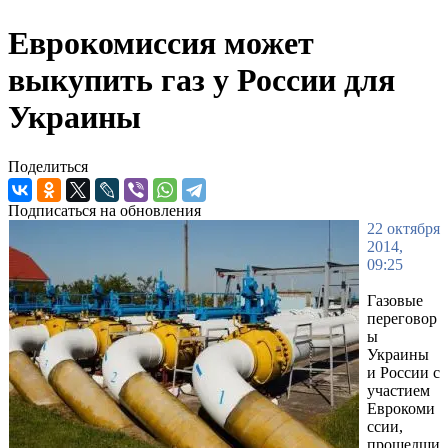
Еврокомиссия может
выкупить газ у России для
Украины
Поделиться
Подписаться на обновления
22 октября
2014,
09:25
Газовые
переговор
ы
Украины
и России с
участием
Еврокоми
ссии,
прошедши