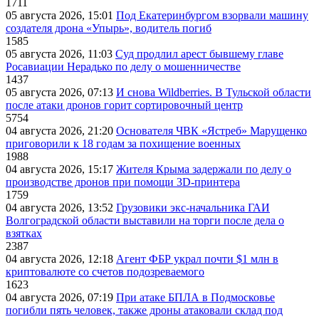
1711
05 августа 2026, 15:01
Под Екатеринбургом взорвали машину
создателя дрона «Упырь», водитель погиб
1585
05 августа 2026, 11:03
Суд продлил арест бывшему главе
Росавиации Нерадько по делу о мошенничестве
1437
05 августа 2026, 07:13
И снова Wildberries. В Тульской области
после атаки дронов горит сортировочный центр
5754
04 августа 2026, 21:20
Основателя ЧВК «Ястреб» Марущенко
приговорили к 18 годам за похищение военных
1988
04 августа 2026, 15:17
Жителя Крыма задержали по делу о
производстве дронов при помощи 3D‑принтера
1759
04 августа 2026, 13:52
Грузовики экс-начальника ГАИ
Волгоградской области выставили на торги после дела о
взятках
2387
04 августа 2026, 12:18
Агент ФБР украл почти $1 млн в
криптовалюте со счетов подозреваемого
1623
04 августа 2026, 07:19
При атаке БПЛА в Подмосковье
погибли пять человек, также дроны атаковали склад под