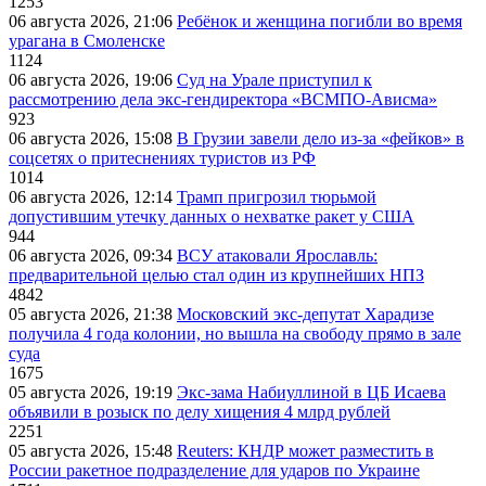
1253
06 августа 2026, 21:06
Ребёнок и женщина погибли во время
урагана в Смоленске
1124
06 августа 2026, 19:06
Суд на Урале приступил к
рассмотрению дела экс-гендиректора «ВСМПО-Ависма»
923
06 августа 2026, 15:08
В Грузии завели дело из-за «фейков» в
соцсетях о притеснениях туристов из РФ
1014
06 августа 2026, 12:14
Трамп пригрозил тюрьмой
допустившим утечку данных о нехватке ракет у США
944
06 августа 2026, 09:34
ВСУ атаковали Ярославль:
предварительной целью стал один из крупнейших НПЗ
4842
05 августа 2026, 21:38
Московский экс-депутат Харадизе
получила 4 года колонии, но вышла на свободу прямо в зале
суда
1675
05 августа 2026, 19:19
Экс-зама Набиуллиной в ЦБ Исаева
объявили в розыск по делу хищения 4 млрд рублей
2251
05 августа 2026, 15:48
Reuters: КНДР может разместить в
России ракетное подразделение для ударов по Украине