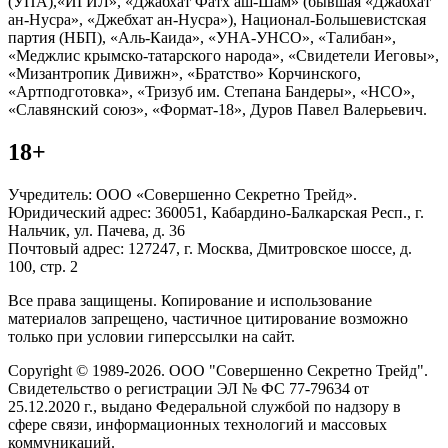
(УПА),«ИГИЛ», «Джабхат Фатх аш-Шам» (бывшая «Джабхат
ан-Нусра», «Джебхат ан-Нусра»), Национал-Большевистская
партия (НБП), «Аль-Каида», «УНА-УНСО», «Талибан»,
«Меджлис крымско-татарского народа», «Свидетели Иеговы»,
«Мизантропик Дивижн», «Братство» Корчинского,
«Артподготовка», «Тризуб им. Степана Бандеры», «НСО»,
«Славянский союз», «Формат-18», Дуров Павел Валерьевич.
18+
Учредитель: ООО «Совершенно Секретно Трейд».
Юридический адрес: 360051, Кабардино-Балкарская Респ., г.
Нальчик, ул. Пачева, д. 36
Почтовый адрес: 127247, г. Москва, Дмитровское шоссе, д.
100, стр. 2
Все права защищены. Копирование и использование
материалов запрещено, частичное цитирование возможно
только при условии гиперссылки на сайт.
Copyright © 1989-2026. ООО "Совершенно Секретно Трейд".
Свидетельство о регистрации ЭЛ № ФС 77-79634 от
25.12.2020 г., выдано Федеральной службой по надзору в
сфере связи, информационных технологий и массовых
коммуникаций.