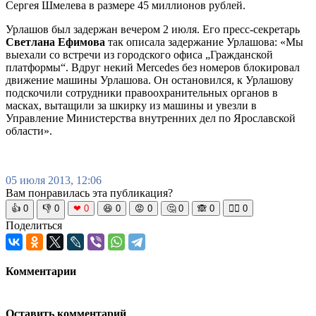
Сергея Шмелева в размере 45 миллионов рублей.
Урлашов был задержан вечером 2 июля. Его пресс-секретарь
Светлана Ефимова
так описала задержание Урлашова: «Мы
выехали со встречи из городского офиса „Гражданской
платформы“. Вдруг некий Mercedes без номеров блокировал
движение машины Урлашова. Он остановился, к Урлашову
подскочили сотрудники правоохранительных органов в
масках, вытащили за шкирку из машины и увезли в
Управление Министерства внутренних дел по Ярославской
области».
05 июля 2013, 12:06
Вам понравилась эта публикация?
👍
0
👎
0
❤
0
😆
0
😡
0
🤔
0
🙈
0
🧘‍♀️
0
Поделиться
Комментарии
Оставить комментарий