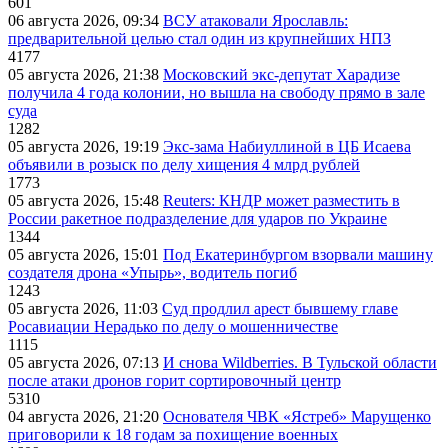
601
06 августа 2026, 09:34
ВСУ атаковали Ярославль:
предварительной целью стал один из крупнейших НПЗ
4177
05 августа 2026, 21:38
Московский экс-депутат Харадизе
получила 4 года колонии, но вышла на свободу прямо в зале
суда
1282
05 августа 2026, 19:19
Экс-зама Набиуллиной в ЦБ Исаева
объявили в розыск по делу хищения 4 млрд рублей
1773
05 августа 2026, 15:48
Reuters: КНДР может разместить в
России ракетное подразделение для ударов по Украине
1344
05 августа 2026, 15:01
Под Екатеринбургом взорвали машину
создателя дрона «Упырь», водитель погиб
1243
05 августа 2026, 11:03
Суд продлил арест бывшему главе
Росавиации Нерадько по делу о мошенничестве
1115
05 августа 2026, 07:13
И снова Wildberries. В Тульской области
после атаки дронов горит сортировочный центр
5310
04 августа 2026, 21:20
Основателя ЧВК «Ястреб» Марущенко
приговорили к 18 годам за похищение военных