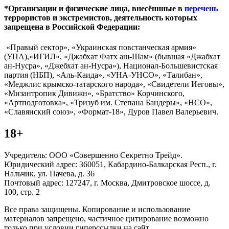
*Организации и физические лица, внесённные в
перечень
террористов и экстремистов, деятельность которых
запрещена в Российской Федерации:
«Правый сектор», «Украинская повстанческая армия»
(УПА),«ИГИЛ», «Джабхат Фатх аш-Шам» (бывшая «Джабхат
ан-Нусра», «Джебхат ан-Нусра»), Национал-Большевистская
партия (НБП), «Аль-Каида», «УНА-УНСО», «Талибан»,
«Меджлис крымско-татарского народа», «Свидетели Иеговы»,
«Мизантропик Дивижн», «Братство» Корчинского,
«Артподготовка», «Тризуб им. Степана Бандеры», «НСО»,
«Славянский союз», «Формат-18», Дуров Павел Валерьевич.
18+
Учредитель: ООО «Совершенно Секретно Трейд».
Юридический адрес: 360051, Кабардино-Балкарская Респ., г.
Нальчик, ул. Пачева, д. 36
Почтовый адрес: 127247, г. Москва, Дмитровское шоссе, д.
100, стр. 2
Все права защищены. Копирование и использование
материалов запрещено, частичное цитирование возможно
только при условии гиперссылки на сайт.