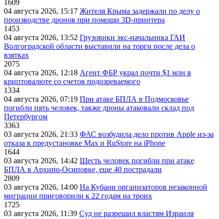
1609
04 августа 2026, 15:17
Жителя Крыма задержали по делу о
производстве дронов при помощи 3D‑принтера
1453
04 августа 2026, 13:52
Грузовики экс-начальника ГАИ
Волгоградской области выставили на торги после дела о
взятках
2075
04 августа 2026, 12:18
Агент ФБР украл почти $1 млн в
криптовалюте со счетов подозреваемого
1334
04 августа 2026, 07:19
При атаке БПЛА в Подмосковье
погибли пять человек, также дроны атаковали склад под
Петербургом
3363
03 августа 2026, 21:33
ФАС возбудила дело против Apple из-за
отказа в предустановке Max и RuStore на iPhone
1644
03 августа 2026, 14:42
Шесть человек погибли при атаке
БПЛА в Архипо-Осиповке, еще 40 пострадали
2809
03 августа 2026, 14:00
На Кубани организаторов незаконной
миграции приговорили к 22 годам на троих
1725
03 августа 2026, 11:39
Суд не разрешил властям Израиля