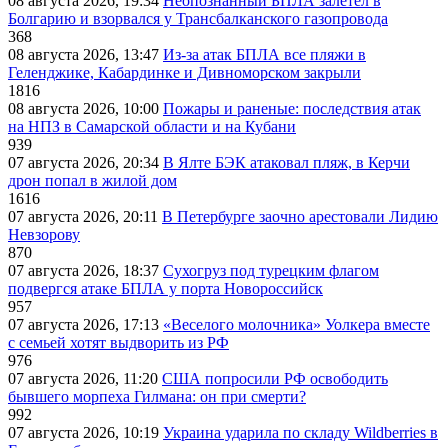
08 августа 2026, 19:34
Неопознанный БПЛА залетел в
Болгарию и взорвался у Трансбалканского газопровода
368
08 августа 2026, 13:47
Из-за атак БПЛА все пляжи в
Геленджике, Кабардинке и Дивноморском закрыли
1816
08 августа 2026, 10:00
Пожары и раненые: последствия атак
на НПЗ в Самарской области и на Кубани
939
07 августа 2026, 20:34
В Ялте БЭК атаковал пляж, в Керчи
дрон попал в жилой дом
1616
07 августа 2026, 20:11
В Петербурге заочно арестовали Лидию
Невзорову
870
07 августа 2026, 18:37
Сухогруз под турецким флагом
подвергся атаке БПЛА у порта Новороссийск
957
07 августа 2026, 17:13
«Веселого молочника» Уолкера вместе
с семьей хотят выдворить из РФ
976
07 августа 2026, 11:20
США попросили РФ освободить
бывшего морпеха Гилмана: он при смерти?
992
07 августа 2026, 10:19
Украина ударила по складу Wildberries в