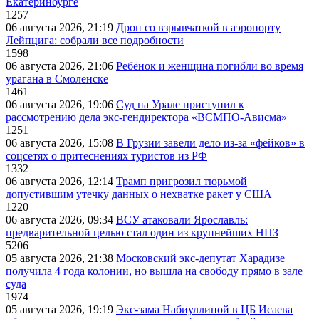
Екатеринбурге
1257
06 августа 2026, 21:19
Дрон со взрывчаткой в аэропорту
Лейпцига: собрали все подробности
1598
06 августа 2026, 21:06
Ребёнок и женщина погибли во время
урагана в Смоленске
1461
06 августа 2026, 19:06
Суд на Урале приступил к
рассмотрению дела экс-гендиректора «ВСМПО-Ависма»
1251
06 августа 2026, 15:08
В Грузии завели дело из-за «фейков» в
соцсетях о притеснениях туристов из РФ
1332
06 августа 2026, 12:14
Трамп пригрозил тюрьмой
допустившим утечку данных о нехватке ракет у США
1220
06 августа 2026, 09:34
ВСУ атаковали Ярославль:
предварительной целью стал один из крупнейших НПЗ
5206
05 августа 2026, 21:38
Московский экс-депутат Харадизе
получила 4 года колонии, но вышла на свободу прямо в зале
суда
1974
05 августа 2026, 19:19
Экс-зама Набиуллиной в ЦБ Исаева