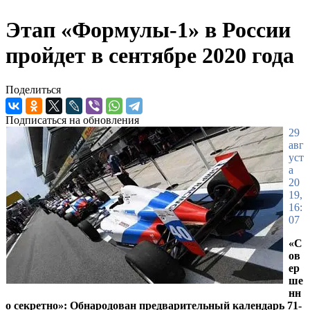
Этап «Формулы-1» в России
пройдет в сентябре 2020 года
Поделиться
Подписаться на обновления
29
авг
уст
а
20
19,
16:
07
«С
ов
ер
ше
нн
о секретно»: Обнародован предварительный календарь 71-