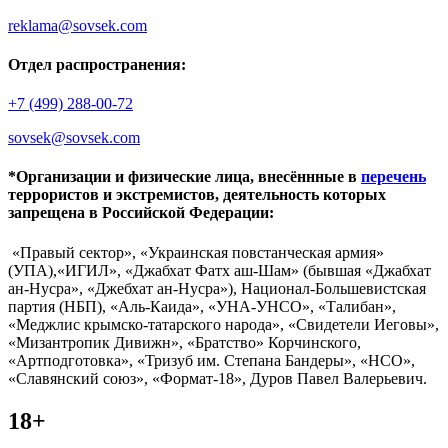
reklama@sovsek.com
Отдел распространения:
+7 (499) 288-00-72
sovsek@sovsek.com
*Организации и физические лица, внесённные в
перечень
террористов и экстремистов, деятельность которых
запрещена в Российской Федерации:
«Правый сектор», «Украинская повстанческая армия»
(УПА),«ИГИЛ», «Джабхат Фатх аш-Шам» (бывшая «Джабхат
ан-Нусра», «Джебхат ан-Нусра»), Национал-Большевистская
партия (НБП), «Аль-Каида», «УНА-УНСО», «Талибан»,
«Меджлис крымско-татарского народа», «Свидетели Иеговы»,
«Мизантропик Дивижн», «Братство» Корчинского,
«Артподготовка», «Тризуб им. Степана Бандеры», «НСО»,
«Славянский союз», «Формат-18», Дуров Павел Валерьевич.
18+