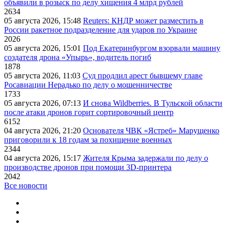
объявили в розыск по делу хищения 4 млрд рублей
2634
05 августа 2026, 15:48
Reuters: КНДР может разместить в
России ракетное подразделение для ударов по Украине
2026
05 августа 2026, 15:01
Под Екатеринбургом взорвали машину
создателя дрона «Упырь», водитель погиб
1878
05 августа 2026, 11:03
Суд продлил арест бывшему главе
Росавиации Нерадько по делу о мошенничестве
1733
05 августа 2026, 07:13
И снова Wildberries. В Тульской области
после атаки дронов горит сортировочный центр
6152
04 августа 2026, 21:20
Основателя ЧВК «Ястреб» Марущенко
приговорили к 18 годам за похищение военных
2344
04 августа 2026, 15:17
Жителя Крыма задержали по делу о
производстве дронов при помощи 3D‑принтера
2042
Все новости