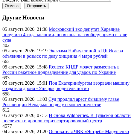
Отмена
Отправить
Другие Новости
05 августа 2026, 21:38
Московский экс-депутат Харадизе
получила 4 года колонии, но вышла на свободу прямо в зале
суда
402
05 августа 2026, 19:19
Экс-зама Набиуллиной в ЦБ Исаева
объявили в розыск по делу хищения 4 млрд рублей
662
05 августа 2026, 15:48
Reuters: КНДР может разместить в
России ракетное подразделение для ударов по Украине
693
05 августа 2026, 15:01
Под Екатеринбургом взорвали машину
создателя дрона «Упырь», водитель погиб
658
05 августа 2026, 11:03
Суд продлил арест бывшему главе
Росавиации Нерадько по делу о мошенничестве
612
05 августа 2026, 07:13
И снова Wildberries. В Тульской области
после атаки дронов горит сортировочный центр
4577
04 августа 2026, 21:20
Основателя ЧВК «Ястреб» Марущенко