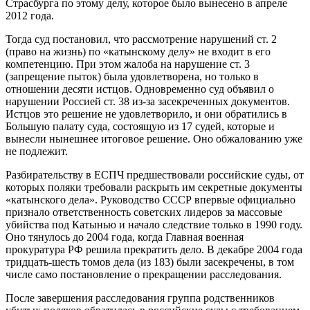
Страсбурга по этому делу, которое было вынесено в апреле
2012 года.
Тогда суд постановил, что рассмотрение нарушений ст. 2
(право на жизнь) по «катынскому делу» не входит в его
компетенцию. При этом жалоба на нарушение ст. 3
(запрещение пыток) была удовлетворена, но только в
отношении десяти истцов. Одновременно суд объявил о
нарушении Россией ст. 38 из-за засекреченных документов.
Истцов это решение не удовлетворило, и они обратились в
Большую палату суда, состоящую из 17 судей, которые и
вынесли нынешнее итоговое решение. Оно обжалованию уже
не подлежит.
Разбирательству в ЕСПЧ предшествовали российские суды, от
которых поляки требовали раскрыть им секретные документы
«катынского дела». Руководство СССР впервые официально
признало ответственность советских лидеров за массовые
убийства под Катынью и начало следствие только в 1990 году.
Оно тянулось до 2004 года, когда Главная военная
прокуратура РФ решила прекратить дело. В декабре 2004 года
тридцать-шесть томов дела (из 183) были засекречены, в том
числе само постановление о прекращении расследования.
После завершения расследования группа родственников