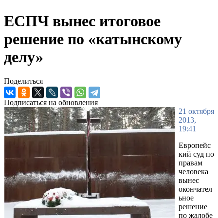
ЕСПЧ вынес итоговое
решение по «катынскому
делу»
Поделиться
Подписаться на обновления
21 октября
2013,
19:41
Европейс
кий суд по
правам
человека
вынес
окончател
ьное
решение
по жалобе