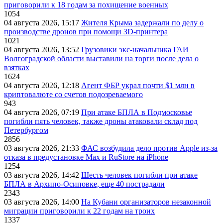
приговорили к 18 годам за похищение военных
1054
04 августа 2026, 15:17
Жителя Крыма задержали по делу о
производстве дронов при помощи 3D‑принтера
1021
04 августа 2026, 13:52
Грузовики экс-начальника ГАИ
Волгоградской области выставили на торги после дела о
взятках
1624
04 августа 2026, 12:18
Агент ФБР украл почти $1 млн в
криптовалюте со счетов подозреваемого
943
04 августа 2026, 07:19
При атаке БПЛА в Подмосковье
погибли пять человек, также дроны атаковали склад под
Петербургом
2856
03 августа 2026, 21:33
ФАС возбудила дело против Apple из-за
отказа в предустановке Max и RuStore на iPhone
1254
03 августа 2026, 14:42
Шесть человек погибли при атаке
БПЛА в Архипо-Осиповке, еще 40 пострадали
2343
03 августа 2026, 14:00
На Кубани организаторов незаконной
миграции приговорили к 22 годам на троих
1337