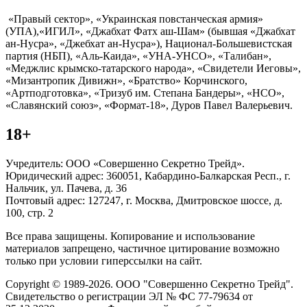
«Правый сектор», «Украинская повстанческая армия»
(УПА),«ИГИЛ», «Джабхат Фатх аш-Шам» (бывшая «Джабхат
ан-Нусра», «Джебхат ан-Нусра»), Национал-Большевистская
партия (НБП), «Аль-Каида», «УНА-УНСО», «Талибан»,
«Меджлис крымско-татарского народа», «Свидетели Иеговы»,
«Мизантропик Дивижн», «Братство» Корчинского,
«Артподготовка», «Тризуб им. Степана Бандеры», «НСО»,
«Славянский союз», «Формат-18», Дуров Павел Валерьевич.
18+
Учредитель: ООО «Совершенно Секретно Трейд».
Юридический адрес: 360051, Кабардино-Балкарская Респ., г.
Нальчик, ул. Пачева, д. 36
Почтовый адрес: 127247, г. Москва, Дмитровское шоссе, д.
100, стр. 2
Все права защищены. Копирование и использование
материалов запрещено, частичное цитирование возможно
только при условии гиперссылки на сайт.
Copyright © 1989-2026. ООО "Совершенно Секретно Трейд".
Свидетельство о регистрации ЭЛ № ФС 77-79634 от