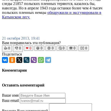
следы 21857 польских пленных теряются, казалось бы,
навсегда. Но в апреле 1943 года останки более чем 4 тысяч
польских пленных немцы
обнаружили и эксгумировали в
Катынском лесу.
21 октября 2013, 19:41
Вам понравилась эта публикация?
👍
0
👎
0
❤
0
😆
0
😡
0
🤔
0
🙈
0
🧘‍♀️
0
Поделиться
Комментарии
Оставить комментарий
Ваше имя
Ваш email
Введите Ваш комментарий