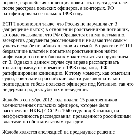
первых, европейская конвенция появилась спустя десять лет
после расстрела польских офицеров, а во-вторых, РФ
ратифицировала ее только в 1998 году.
ЕСПЧ постановил также, что Россия не нарушила ст. 3
(запрещение пыток) в отношении родственников погибших,
которые указывали, что РФ обращается с ними негуманно,
засекретив документы расследования и не давая тем самым
узнать о судьбе погибших членов их семей. В практике ЕСПЧ
безразличие властей к попыткам родственников найти
информацию о своих близких может считаться нарушением
ст. 3. Однако в данном случае суд вправе рассматривать
только промежуток времени с 1998 года, когда РФ
ратифицирована конвенцию. К этому моменту, как отметили
судьи, советские и российские власти уже окончательно
подтвердили гибель польских офицеров под Катынью, так что
не держали родных убитых в неведении.
Жалобу в сентябре 2012 года подали 15 родственников
военнопленных польских офицеров, которые были
расстреляны НКВД СССР в 1940 году под Катынью, на
неэффективность расследования, проведенного российскими
властями по обстоятельствам трагедии.
Жалоба является апелляцией на предыдущее решение