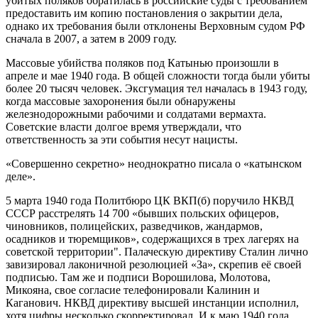
убитых поляков обратилась в российские суды с требованием
предоставить им копию постановления о закрытии дела,
однако их требования были отклонены Верховным судом РФ
сначала в 2007, а затем в 2009 году.
Массовые убийства поляков под Катынью произошли в
апреле и мае 1940 года. В общей сложности тогда были убиты
более 20 тысяч человек. Эксгумация тел началась в 1943 году,
когда массовые захоронения были обнаружены
железнодорожными рабочими и солдатами вермахта.
Советские власти долгое время утверждали, что
ответственность за эти события несут нацисты.
«Совершенно секретно» неоднократно писала о «катынском
деле».
5 марта 1940 года Политбюро ЦК ВКП(б) поручило НКВД
СССР расстрелять 14 700 «бывших польских офицеров,
чиновников, полицейских, разведчиков, жандармов,
осадников и тюремщиков», содержащихся в трех лагерях на
советской территории". Палаческую директиву Сталин лично
завизировал лаконичной резолюцией «За», скрепив её своей
подписью. Там же и подписи Ворошилова, Молотова,
Микояна, свое согласие телефонировали Калинин и
Каганович. НКВД директиву высшей инстанции исполнил,
хотя цифры несколько скорректировал. И к маю 1940 года