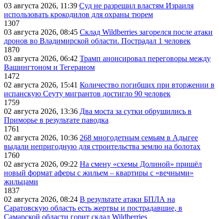
03 августа 2026, 11:39
Суд не разрешил властям Израиля
использовать крокодилов для охраны тюрем
1307
03 августа 2026, 08:45
Склад Wildberries загорелся после атаки
дронов во Владимирской области. Пострадал 1 человек
1870
03 августа 2026, 06:42
Трамп анонсировал переговоры между
Вашингтоном и Тегераном
1472
02 августа 2026, 15:41
Количество погибших при вторжении в
испанскую Сеуту мигрантов достигло 90 человек
1759
02 августа 2026, 13:36
Два моста за сутки обрушились в
Приморье в результате паводка
1761
02 августа 2026, 10:36
268 многодетным семьям в Адыгее
выдали непригодную для строительства землю на болотах
1760
02 августа 2026, 09:22
На смену «схемы Долиной» пришёл
новый формат аферы с жильем – квартиры с «вечными»
жильцами
1837
02 августа 2026, 08:24
В результате атаки БПЛА на
Саратовскую область есть жертвы и пострадавшие, в
Самарской области горит склад Wildberries