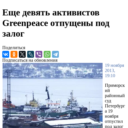
Еще девять активистов
Greenpeace отпущены под
залог
Поделиться
Подписаться на обновления
19 ноября
2013,
19:10
Приморск
ий
районный
суд
Петербург
а 19
ноября
отпустил
под залог