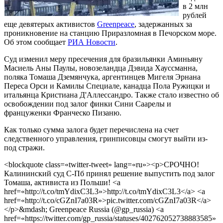
в 2 млн
рублей
еще девятерых активистов
Greenpeace
, задержанных за
проникновение на станцию Приразломная в Печорском море.
Об этом сообщает
РИА Новости
.
Суд изменил меру пресечения для бразильянки Аминьяну
Масиель Аны Паулы, новозеландца Дэвида Хауссманна,
поляка Томаша Дземянчука, аргентинцев Мигеля Эрнана
Переса Орси и Камилы Специале, канадца Пола Ружицки и
итальянца Кристиана Д'Аллессандро. Также стало известно об
освобождении под залог финки Сини Саарелы и
француженки Франческо Пизаню.
Как только сумма залога будет перечислена на счет
следственного управления, гринписовцы смогут выйти из-
под стражи.
<blockquote class=«twitter-tweet» lang=«ru»><p>СРОЧНО!
Калининский суд С-Пб принял решение выпустить под залог
Томаша, активиста из Польши! <a
href=«http://t.co/tmYdixC3L3»>http://t.co/tmYdixC3L3</a> <a
href=«http://t.co/cGZnI7a03R»>pic.twitter.com/cGZnI7a03R</a>
</p>&mdash; Greenpeace Russia (@gp_russia) <a
href=«https://twitter.com/gp_russia/statuses/402762052738883585»