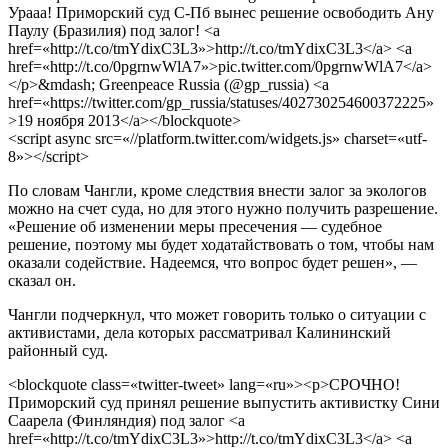
Урааа! Приморский суд С-Пб вынес решение освободить Ану
Паулу (Бразилия) под залог! <a
href=«http://t.co/tmYdixC3L3»>http://t.co/tmYdixC3L3</a> <a
href=«http://t.co/0pgrnwWlA7»>pic.twitter.com/0pgrnwWlA7</a>
</p>&mdash; Greenpeace Russia (@gp_russia) <a
href=«https://twitter.com/gp_russia/statuses/402730254600372225»
>19 ноября 2013</a></blockquote>
<script async src=«//platform.twitter.com/widgets.js» charset=«utf-
8»></script>
По словам Чангли, кроме следствия внести залог за экологов
можно на счет суда, но для этого нужно получить разрешение.
«Решение об изменении меры пресечения — судебное
решение, поэтому мы будет ходатайствовать о том, чтобы нам
оказали содействие. Надеемся, что вопрос будет решен», —
сказал он.
Чангли подчеркнул, что может говорить только о ситуации с
активистами, дела которых рассматривал Калининский
районный суд.
<blockquote class=«twitter-tweet» lang=«ru»><p>СРОЧНО!
Приморский суд принял решение выпустить активистку Сини
Саарела (Финляндия) под залог <a
href=«http://t.co/tmYdixC3L3»>http://t.co/tmYdixC3L3</a> <a