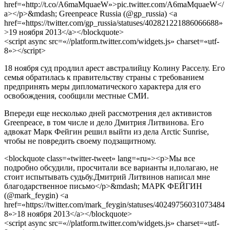
href=«http://t.co/A6maMquaeW»>pic.twitter.com/A6maMquaeW</
a></p>&mdash; Greenpeace Russia (@gp_russia) <a
href=«https://twitter.com/gp_russia/statuses/402821221886066688»
>19 ноября 2013</a></blockquote>
<script async src=«//platform.twitter.com/widgets.js» charset=«utf-
8»></script>
18 ноября суд продлил арест австралийцу Колину Расселу. Его
семья обратилась к правительству страны с требованием
предпринять меры дипломатического характера для его
освобождения, сообщили местные СМИ.
Впереди еще несколько дней рассмотрения дел активистов
Greenpeace, в том числе и дело Дмитрия Литвинова. Его
адвокат Марк Фейгин решил выйти из дела Arctic Sunrise,
чтобы не повредить своему подзащитному.
<blockquote class=«twitter-tweet» lang=«ru»><p>Мы все
подробно обсудили, просчитали все варианты и,полагаю, не
стоит испытывать судьбу.Дмитрий Литвинов написал мне
благодарственное письмо</p>&mdash; МАРК ФЕЙГИН
(@mark_feygin) <a
href=«https://twitter.com/mark_feygin/statuses/40249756031073484
8»>18 ноября 2013</a></blockquote>
<script async src=«//platform.twitter.com/widgets.js» charset=«utf-