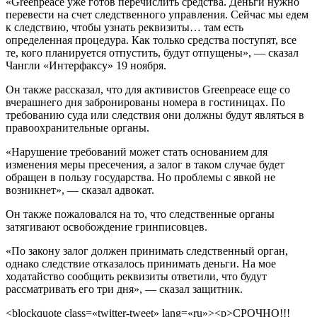
«Greenpeace уже готов перечислить средства. Деньги нужно
перевести на счет следственного управления. Сейчас мы едем
к следствию, чтобы узнать реквизиты… там есть
определенная процедура. Как только средства поступят, все
те, кого планируется отпустить, будут отпущены», — сказал
Чангли «Интерфаксу» 19 ноября.
Он также рассказал, что для активистов Greenpeace еще со
вчерашнего дня забронированы номера в гостиницах. По
требованию суда или следствия они должны будут являться в
правоохранительные органы.
«Нарушение требований может стать основанием для
изменения меры пресечения, а залог в таком случае будет
обращен в пользу государства. Но проблемы с явкой не
возникнет», — сказал адвокат.
Он также пожаловался на то, что следственные органы
затягивают освобождение гринписовцев.
«По закону залог должен принимать следственный орган,
однако следствие отказалось принимать деньги. На мое
ходатайство сообщить реквизиты ответили, что будут
рассматривать его три дня», — сказал защитник.
<blockquote class=«twitter-tweet» lang=«ru»><p>СРОЧНО!!!