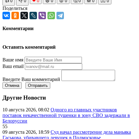
👍
0
👎
0
❤
0
😆
0
😡
0
🤔
0
🙈
0
🧘‍♀️
0
Поделиться
Комментарии
Оставить комментарий
Ваше имя
Ваш email
Введите Ваш комментарий
Отмена
Отправить
Другие Новости
10 августа 2026, 08:02
Одного из главных участников
поставок некачественной тушенки в зону СВО задержали в
Белоруссии
55
09 августа 2026, 18:59
Суд начал рассмотрение дела маньяка
Гаськова, убивавшего девушек в Подмосковье