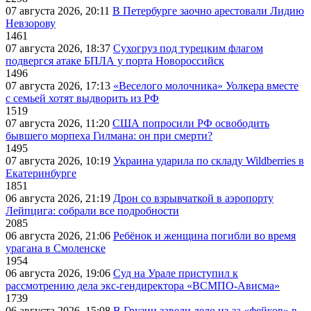
07 августа 2026, 20:11
В Петербурге заочно арестовали Лидию
Невзорову
1461
07 августа 2026, 18:37
Сухогруз под турецким флагом
подвергся атаке БПЛА у порта Новороссийск
1496
07 августа 2026, 17:13
«Веселого молочника» Уолкера вместе
с семьей хотят выдворить из РФ
1519
07 августа 2026, 11:20
США попросили РФ освободить
бывшего морпеха Гилмана: он при смерти?
1495
07 августа 2026, 10:19
Украина ударила по складу Wildberries в
Екатеринбурге
1851
06 августа 2026, 21:19
Дрон со взрывчаткой в аэропорту
Лейпцига: собрали все подробности
2085
06 августа 2026, 21:06
Ребёнок и женщина погибли во время
урагана в Смоленске
1954
06 августа 2026, 19:06
Суд на Урале приступил к
рассмотрению дела экс-гендиректора «ВСМПО-Ависма»
1739
06 августа 2026, 15:08
В Грузии завели дело из-за «фейков» в