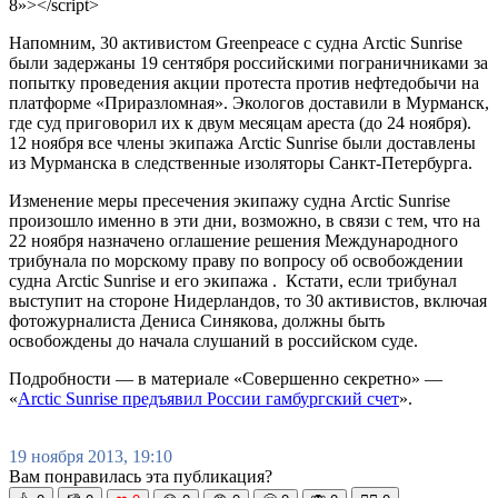
8»></script>
Напомним, 30 активистом Greenpeace с судна Arctic Sunrise
были задержаны 19 сентября российскими пограничниками за
попытку проведения акции протеста против нефтедобычи на
платформе «Приразломная». Экологов доставили в Мурманск,
где суд приговорил их к двум месяцам ареста (до 24 ноября).
12 ноября все члены экипажа Arctic Sunrise были доставлены
из Мурманска в следственные изоляторы Санкт-Петербурга.
Изменение меры пресечения экипажу судна Arctic Sunrise
произошло именно в эти дни, возможно, в связи с тем, что на
22 ноября назначено оглашение решения Международного
трибунала по морскому праву по вопросу об освобождении
судна Arctic Sunrise и его экипажа . Кстати, если трибунал
выступит на стороне Нидерландов, то 30 активистов, включая
фотожурналиста Дениса Синякова, должны быть
освобождены до начала слушаний в российском суде.
Подробности — в материале «Совершенно секретно» —
«
Arctic Sunrise предъявил России гамбургский счет
».
19 ноября 2013, 19:10
Вам понравилась эта публикация?