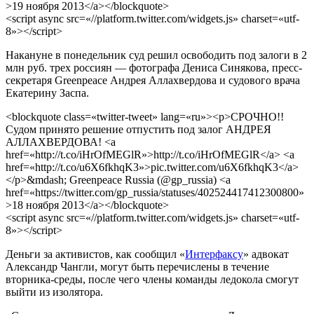
>19 ноября 2013</a></blockquote>
<script async src=«//platform.twitter.com/widgets.js» charset=«utf-
8»></script>
Накануне в понедельник суд решил освободить под залоги в 2
млн руб. трех россиян — фотографа Дениса Синякова, пресс-
секретаря Greenpeace Андрея Аллахвердова и судового врача
Екатерину Заспа.
<blockquote class=«twitter-tweet» lang=«ru»><p>СРОЧНО!!
Судом принято решение отпустить под залог АНДРЕЯ
АЛЛАХВЕРДОВА! <a
href=«http://t.co/iHrOfMEGlR»>http://t.co/iHrOfMEGlR</a> <a
href=«http://t.co/u6X6fkhqK3»>pic.twitter.com/u6X6fkhqK3</a>
</p>&mdash; Greenpeace Russia (@gp_russia) <a
href=«https://twitter.com/gp_russia/statuses/402524417412300800»
>18 ноября 2013</a></blockquote>
<script async src=«//platform.twitter.com/widgets.js» charset=«utf-
8»></script>
Деньги за активистов, как сообщил «
Интерфаксу
» адвокат
Александр Чангли, могут быть перечислены в течение
вторника-среды, после чего члены команды ледокола смогут
выйти из изолятора.