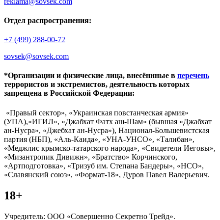
reklama@sovsek.com
Отдел распространения:
+7 (499) 288-00-72
sovsek@sovsek.com
*Организации и физические лица, внесённные в
перечень
террористов и экстремистов, деятельность которых
запрещена в Российской Федерации:
«Правый сектор», «Украинская повстанческая армия»
(УПА),«ИГИЛ», «Джабхат Фатх аш-Шам» (бывшая «Джабхат
ан-Нусра», «Джебхат ан-Нусра»), Национал-Большевистская
партия (НБП), «Аль-Каида», «УНА-УНСО», «Талибан»,
«Меджлис крымско-татарского народа», «Свидетели Иеговы»,
«Мизантропик Дивижн», «Братство» Корчинского,
«Артподготовка», «Тризуб им. Степана Бандеры», «НСО»,
«Славянский союз», «Формат-18», Дуров Павел Валерьевич.
18+
Учредитель: ООО «Совершенно Секретно Трейд».