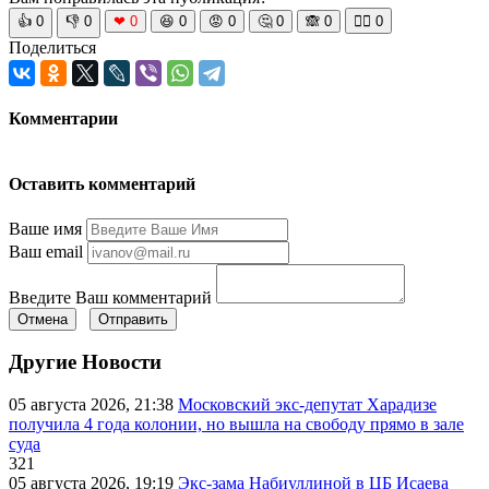
👍
0
👎
0
❤
0
😆
0
😡
0
🤔
0
🙈
0
🧘‍♀️
0
Поделиться
Комментарии
Оставить комментарий
Ваше имя
Ваш email
Введите Ваш комментарий
Отмена
Отправить
Другие Новости
05 августа 2026, 21:38
Московский экс-депутат Харадизе
получила 4 года колонии, но вышла на свободу прямо в зале
суда
321
05 августа 2026, 19:19
Экс-зама Набиуллиной в ЦБ Исаева