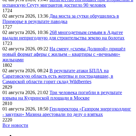
испанскую Сеуту мигрантов достигло 90 человек
1724
02 августа 2026, 13:36
Два моста за сутки обрушились в
Приморье в результате паводка
1727
02 августа 2026, 10:36
268 многодетным семьям в Адыгее
выдали непригодную для строительства землю на болотах
1723
02 августа 2026, 09:22
На смену «схемы Долиной» пришёл
новый формат аферы с жильем – квартиры с «вечными»
жильцами
1802
02 августа 2026, 08:24
В результате атаки БПЛА на
Саратовскую область есть жертвы и пострадавшие, в
Самарской области горит склад Wildberries
2829
01 августа 2026, 21:02
Три человека погибли в результате
взрыва на Кудринской площади в Москве
2810
01 августа 2026, 18:50
Гендиректора «Газпром энергохолдинг
- закупки» Мазина арестовали по делу о взятках
2220
Все новости