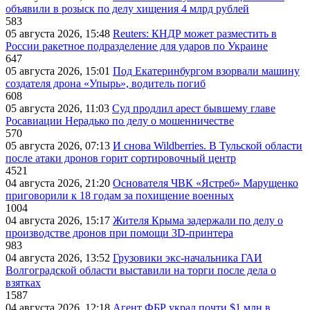
объявили в розыск по делу хищения 4 млрд рублей
583
05 августа 2026, 15:48
Reuters: КНДР может разместить в
России ракетное подразделение для ударов по Украине
647
05 августа 2026, 15:01
Под Екатеринбургом взорвали машину
создателя дрона «Упырь», водитель погиб
608
05 августа 2026, 11:03
Суд продлил арест бывшему главе
Росавиации Нерадько по делу о мошенничестве
570
05 августа 2026, 07:13
И снова Wildberries. В Тульской области
после атаки дронов горит сортировочный центр
4521
04 августа 2026, 21:20
Основателя ЧВК «Ястреб» Марущенко
приговорили к 18 годам за похищение военных
1004
04 августа 2026, 15:17
Жителя Крыма задержали по делу о
производстве дронов при помощи 3D‑принтера
983
04 августа 2026, 13:52
Грузовики экс-начальника ГАИ
Волгоградской области выставили на торги после дела о
взятках
1587
04 августа 2026, 12:18
Агент ФБР украл почти $1 млн в