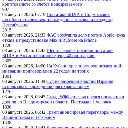
криптовалюте со счетов подозреваемого
907
04 августа 2026, 07:19
При атаке БПЛА в Подмосковье
погибли пять человек, также дроны атаковали склад под
Петербургом
2815
03 августа 2026, 21:33
ФАС возбудила дело против Apple из-за
отказа в предустановке Max и RuStore на iPhone
1220
03 августа 2026, 14:42
Шесть человек погибли при атаке
БПЛА в Архипо-Осиповке, еще 40 пострадали
2305
03 августа 2026, 14:00
На Кубани организаторов незаконной
миграции приговорили к 22 годам на троих
1301
03 августа 2026, 11:39
Суд не разрешил властям Израиля
использовать крокодилов для охраны тюрем
1276
03 августа 2026, 08:45
Склад Wildberries загорелся после атаки
дронов во Владимирской области. Пострадал 1 человек
1836
03 августа 2026, 06:42
Трамп анонсировал переговоры между
Вашингтоном и Тегераном
1438
02 августа 2026, 15:41
Количество погибших при вторжении в