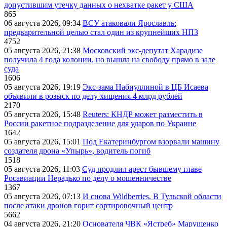
допустившим утечку данных о нехватке ракет у США
865
06 августа 2026, 09:34
ВСУ атаковали Ярославль:
предварительной целью стал один из крупнейших НПЗ
4752
05 августа 2026, 21:38
Московский экс-депутат Харадизе
получила 4 года колонии, но вышла на свободу прямо в зале
суда
1606
05 августа 2026, 19:19
Экс-зама Набиуллиной в ЦБ Исаева
объявили в розыск по делу хищения 4 млрд рублей
2170
05 августа 2026, 15:48
Reuters: КНДР может разместить в
России ракетное подразделение для ударов по Украине
1642
05 августа 2026, 15:01
Под Екатеринбургом взорвали машину
создателя дрона «Упырь», водитель погиб
1518
05 августа 2026, 11:03
Суд продлил арест бывшему главе
Росавиации Нерадько по делу о мошенничестве
1367
05 августа 2026, 07:13
И снова Wildberries. В Тульской области
после атаки дронов горит сортировочный центр
5662
04 августа 2026, 21:20
Основателя ЧВК «Ястреб» Марущенко