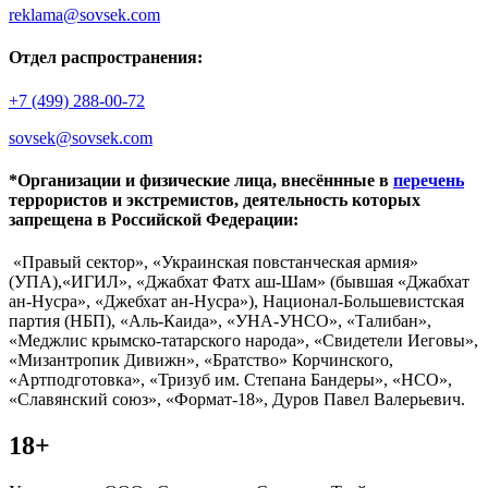
reklama@sovsek.com
Отдел распространения:
+7 (499) 288-00-72
sovsek@sovsek.com
*Организации и физические лица, внесённные в
перечень
террористов и экстремистов, деятельность которых
запрещена в Российской Федерации:
«Правый сектор», «Украинская повстанческая армия»
(УПА),«ИГИЛ», «Джабхат Фатх аш-Шам» (бывшая «Джабхат
ан-Нусра», «Джебхат ан-Нусра»), Национал-Большевистская
партия (НБП), «Аль-Каида», «УНА-УНСО», «Талибан»,
«Меджлис крымско-татарского народа», «Свидетели Иеговы»,
«Мизантропик Дивижн», «Братство» Корчинского,
«Артподготовка», «Тризуб им. Степана Бандеры», «НСО»,
«Славянский союз», «Формат-18», Дуров Павел Валерьевич.
18+