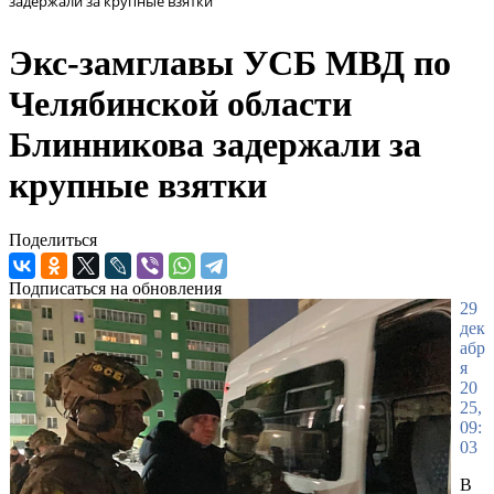
задержали за крупные взятки
Экс-замглавы УСБ МВД по
Челябинской области
Блинникова задержали за
крупные взятки
Поделиться
Подписаться на обновления
29
дек
абр
я
20
25,
09:
03
В