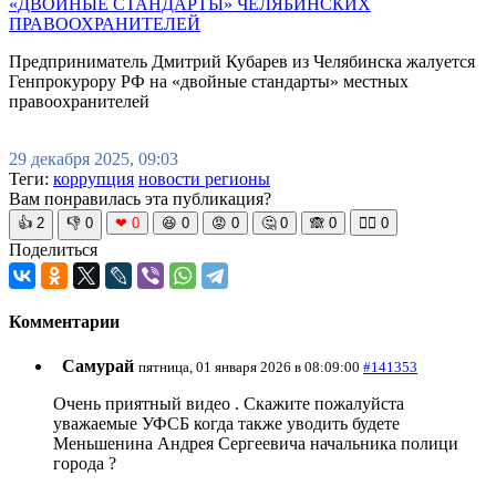
«ДВОЙНЫЕ СТАНДАРТЫ» ЧЕЛЯБИНСКИХ
ПРАВООХРАНИТЕЛЕЙ
Предприниматель Дмитрий Кубарев из Челябинска жалуется
Генпрокурору РФ на «двойные стандарты» местных
правоохранителей
29 декабря 2025, 09:03
Теги:
коррупция
новости регионы
Вам понравилась эта публикация?
👍
2
👎
0
❤
0
😆
0
😡
0
🤔
0
🙈
0
🧘‍♀️
0
Поделиться
Комментарии
Самурай
пятница, 01 января 2026 в 08:09:00
#141353
Очень приятный видео . Скажите пожалуйста
уважаемые УФСБ когда также уводить будете
Меньшенина Андрея Сергеевича начальника полици
города ?