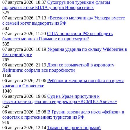
07 августа 2026, 18:37
Сухогруз под турецким флагом
подвергся атаке БПЛА у порта Новороссийск
325
07 августа 2026, 17:13
«Веселого молочника» Уолкера вместе
с семьей хотят выдворить из РФ
382
07 августа 2026, 11:20
США попросили РФ освободить
бывшего морпеха Гилмана: он при смерти?
535
07 августа 2026, 10:19
Украина ударила по складу Wildberries в
Екатеринбурге
765
06 августа 2026, 21:19
Дрон со взрывчаткой в аэропорту
Лейпцига: собрали все подробности
1169
06 августа 2026, 21:06
Ребёнок и женщина погибли во время
урагана в Смоленске
1040
06 августа 2026, 19:06
Суд на Урале приступил к
рассмотрению дела экс-гендиректора «ВСМПО-Ависма»
842
06 августа 2026, 15:08
В Грузии завели дело из-за «фейков» в
соцсетях о притеснениях туристов из РФ
919
06 августа 2026, 12:14
Трамп пригрозил тюрьмой