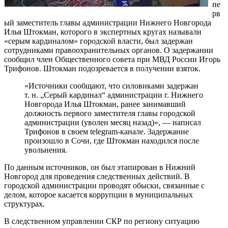
пе
рв
ый заместитель главы администрации Нижнего Новгорода
Илья Штокман, которого в экспертных кругах называли
«серым кардиналом» городской власти, был задержан
сотрудниками правоохранительных органов. О задержании
сообщил член Общественного совета при МВД России Игорь
Трифонов. Штокман подозревается в получении взяток.
«Источники сообщают, что силовиками задержан
т. н. „Серый кардинал“ администрации г. Нижнего
Новгорода Илья Штокман, ранее занимавший
должность первого заместителя главы городской
администрации (уволен месяц назад)», — написал
Трифонов в своем telegram-канале. Задержание
произошло в Сочи, где Штокман находился после
увольнения.
По данным источников, он был этапирован в Нижний
Новгород для проведения следственных действий. В
городской администрации проводят обыски, связанные с
делом, которое касается коррупции в муниципальных
структурах.
В следственном управлении СКР по региону ситуацию