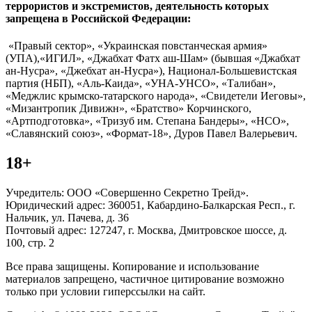
террористов и экстремистов, деятельность которых
запрещена в Российской Федерации:
«Правый сектор», «Украинская повстанческая армия»
(УПА),«ИГИЛ», «Джабхат Фатх аш-Шам» (бывшая «Джабхат
ан-Нусра», «Джебхат ан-Нусра»), Национал-Большевистская
партия (НБП), «Аль-Каида», «УНА-УНСО», «Талибан»,
«Меджлис крымско-татарского народа», «Свидетели Иеговы»,
«Мизантропик Дивижн», «Братство» Корчинского,
«Артподготовка», «Тризуб им. Степана Бандеры», «НСО»,
«Славянский союз», «Формат-18», Дуров Павел Валерьевич.
18+
Учредитель: ООО «Совершенно Секретно Трейд».
Юридический адрес: 360051, Кабардино-Балкарская Респ., г.
Нальчик, ул. Пачева, д. 36
Почтовый адрес: 127247, г. Москва, Дмитровское шоссе, д.
100, стр. 2
Все права защищены. Копирование и использование
материалов запрещено, частичное цитирование возможно
только при условии гиперссылки на сайт.