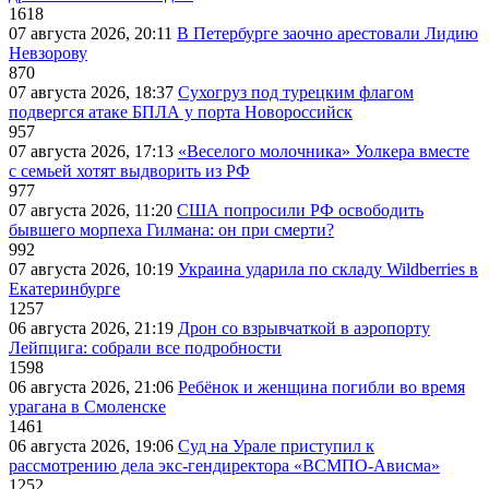
1618
07 августа 2026, 20:11
В Петербурге заочно арестовали Лидию
Невзорову
870
07 августа 2026, 18:37
Сухогруз под турецким флагом
подвергся атаке БПЛА у порта Новороссийск
957
07 августа 2026, 17:13
«Веселого молочника» Уолкера вместе
с семьей хотят выдворить из РФ
977
07 августа 2026, 11:20
США попросили РФ освободить
бывшего морпеха Гилмана: он при смерти?
992
07 августа 2026, 10:19
Украина ударила по складу Wildberries в
Екатеринбурге
1257
06 августа 2026, 21:19
Дрон со взрывчаткой в аэропорту
Лейпцига: собрали все подробности
1598
06 августа 2026, 21:06
Ребёнок и женщина погибли во время
урагана в Смоленске
1461
06 августа 2026, 19:06
Суд на Урале приступил к
рассмотрению дела экс-гендиректора «ВСМПО-Ависма»
1252