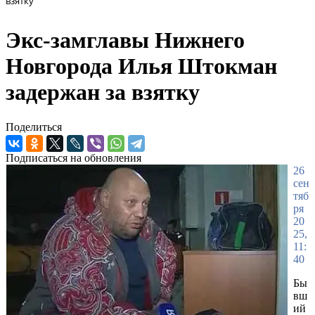
взятку
Экс-замглавы Нижнего
Новгорода Илья Штокман
задержан за взятку
Поделиться
Подписаться на обновления
26
сен
тяб
ря
20
25,
11:
40
Бы
вш
ий