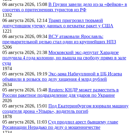
06 августа 2026, 15:08
В Грузии завели дело из-за «фейков» в
соцсетях о притеснениях туристов из РФ
1332
06 августа 2026, 12:14
Трамп пригрозил тюрьмой
допустившим утечку данных о нехватке ракет у США
1221
06 августа 2026, 09:34
ВСУ атаковали Ярославль:
предварительной целью стал один из крупнейших НПЗ
5206
05 августа 2026, 21:38
Московский экс-депутат Харадизе
получила 4 года колонии, но вышла на свободу прямо в зале
суда
1974
05 августа 2026, 19:19
Экс-зама Набиуллиной в ЦБ Исаева
объявили в розыск по делу хищения 4 млрд рублей
2634
05 августа 2026, 15:48
Reuters: КНДР может разместить в
России ракетное подразделение для ударов по Украине
2026
05 августа 2026, 15:01
Под Екатеринбургом взорвали машину
создателя дрона «Упырь», водитель погиб
1878
05 августа 2026, 11:03
Суд продлил арест бывшему главе
Росавиации Нерадько по делу о мошенничестве
1734