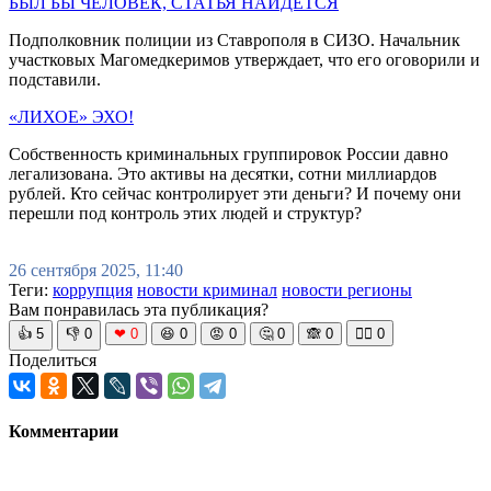
БЫЛ БЫ ЧЕЛОВЕК, СТАТЬЯ НАЙДЁТСЯ
Подполковник полиции из Ставрополя в СИЗО. Начальник
участковых Магомедкеримов утверждает, что его оговорили и
подставили.
«ЛИХОЕ» ЭХО!
Собственность криминальных группировок России давно
легализована. Это активы на десятки, сотни миллиардов
рублей. Кто сейчас контролирует эти деньги? И почему они
перешли под контроль этих людей и структур?
26 сентября 2025, 11:40
Теги:
коррупция
новости криминал
новости регионы
Вам понравилась эта публикация?
👍
5
👎
0
❤
0
😆
0
😡
0
🤔
0
🙈
0
🧘‍♀️
0
Поделиться
Комментарии