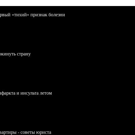
первый «тихий» признак болезни
окинуть страну
нфаркта и инсульта летом
вартиры - советы юриста