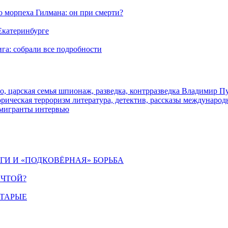
морпеха Гилмана: он при смерти?
 Екатеринбурге
га: собрали все подробности
о, царская семья
шпионаж, разведка, контрразведка
Владимир П
торическая
терроризм
литература, детектив, рассказы
международ
 мигранты
интервью
ИГИ И «ПОДКОВЁРНАЯ» БОРЬБА
ЕЧТОЙ?
СТАРЫЕ