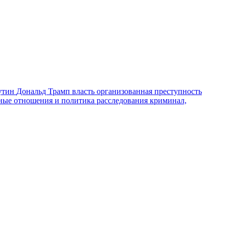
утин
Дональд Трамп
власть
организованная преступность
ные отношения и политика
расследования
криминал,