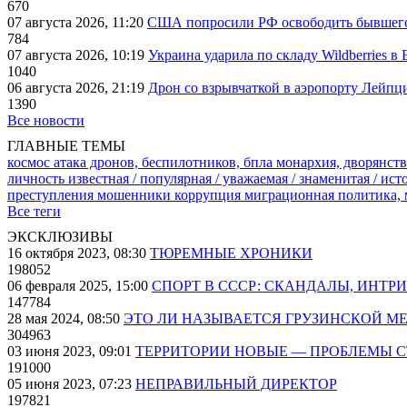
670
07 августа 2026, 11:20
США попросили РФ освободить бывшего 
784
07 августа 2026, 10:19
Украина ударила по складу Wildberries в
1040
06 августа 2026, 21:19
Дрон со взрывчаткой в аэропорту Лейпци
1390
Все новости
ГЛАВНЫЕ ТЕМЫ
космос
атака дронов, беспилотников, бпла
монархия, дворянств
личность известная / популярная / уважаемая / знаменитая / ис
преступления
мошенники
коррупция
миграционная политика,
Все теги
ЭКСКЛЮЗИВЫ
16 октября 2023, 08:30
ТЮРЕМНЫЕ ХРОНИКИ
198052
06 февраля 2025, 15:00
СПОРТ В СССР: СКАНДАЛЫ, ИНТР
147784
28 мая 2024, 08:50
ЭТО ЛИ НАЗЫВАЕТСЯ ГРУЗИНСКОЙ М
304963
03 июня 2023, 09:01
ТЕРРИТОРИИ НОВЫЕ — ПРОБЛЕМЫ 
191000
05 июня 2023, 07:23
НЕПРАВИЛЬНЫЙ ДИРЕКТОР
197821