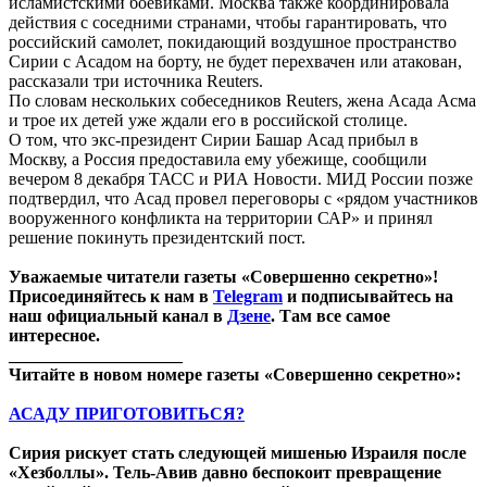
исламистскими боевиками. Москва также координировала
действия с соседними странами, чтобы гарантировать, что
российский самолет, покидающий воздушное пространство
Сирии с Асадом на борту, не будет перехвачен или атакован,
рассказали три источника Reuters.
По словам нескольких собеседников Reuters, жена Асада Асма
и трое их детей уже ждали его в российской столице.
О том, что экс-президент Сирии Башар Асад прибыл в
Москву, а Россия предоставила ему убежище, сообщили
вечером 8 декабря ТАСС и РИА Новости. МИД России позже
подтвердил, что Асад провел переговоры с «рядом участников
вооруженного конфликта на территории САР» и принял
решение покинуть президентский пост.
Уважаемые читатели газеты «Совершенно секретно»!
Присоединяйтесь к нам в
Telegram
и подписывайтесь на
наш официальный канал в
Дзене
. Там все самое
интересное.
____________________
Читайте в новом номере газеты «Совершенно секретно»:
АСАДУ ПРИГОТОВИТЬСЯ?
Сирия рискует стать следующей мишенью Израиля после
«Хезболлы». Тель-Авив давно беспокоит превращение