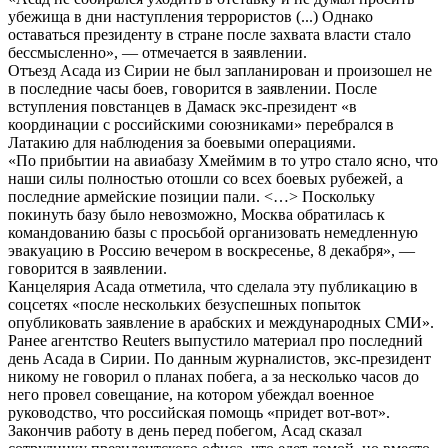
убежища в дни наступления террористов (...) Однако
оставаться президенту в стране после захвата власти стало
бессмысленно», — отмечается в заявлении.
Отъезд Асада из Сирии не был запланирован и произошел не
в последние часы боев, говорится в заявлении. После
вступления повстанцев в Дамаск экс-президент «в
координации с российскими союзниками» перебрался в
Латакию для наблюдения за боевыми операциями.
«По прибытии на авиабазу Хмеймим в то утро стало ясно, что
наши силы полностью отошли со всех боевых рубежей, а
последние армейские позиции пали. <…> Поскольку
покинуть базу было невозможно, Москва обратилась к
командованию базы с просьбой организовать немедленную
эвакуацию в Россию вечером в воскресенье, 8 декабря», —
говорится в заявлении.
Канцелярия Асада отметила, что сделала эту публикацию в
соцсетях «после нескольких безуспешных попыток
опубликовать заявление в арабских и международных СМИ».
Ранее агентство Reuters выпустило материал про последний
день Асада в Сирии. По данным журналистов, экс-президент
никому не говорил о планах побега, а за несколько часов до
него провел совещание, на котором убеждал военное
руководство, что российская помощь «придет вот-вот».
Закончив работу в день перед побегом, Асад сказал