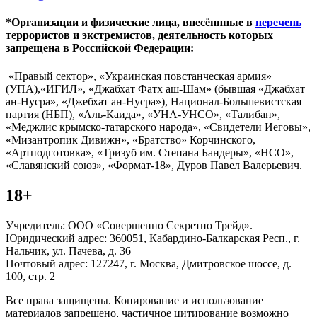
*Организации и физические лица, внесённные в
перечень
террористов и экстремистов, деятельность которых
запрещена в Российской Федерации:
«Правый сектор», «Украинская повстанческая армия»
(УПА),«ИГИЛ», «Джабхат Фатх аш-Шам» (бывшая «Джабхат
ан-Нусра», «Джебхат ан-Нусра»), Национал-Большевистская
партия (НБП), «Аль-Каида», «УНА-УНСО», «Талибан»,
«Меджлис крымско-татарского народа», «Свидетели Иеговы»,
«Мизантропик Дивижн», «Братство» Корчинского,
«Артподготовка», «Тризуб им. Степана Бандеры», «НСО»,
«Славянский союз», «Формат-18», Дуров Павел Валерьевич.
18+
Учредитель: ООО «Совершенно Секретно Трейд».
Юридический адрес: 360051, Кабардино-Балкарская Респ., г.
Нальчик, ул. Пачева, д. 36
Почтовый адрес: 127247, г. Москва, Дмитровское шоссе, д.
100, стр. 2
Все права защищены. Копирование и использование
материалов запрещено, частичное цитирование возможно