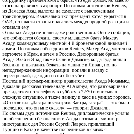
сотруднику президентского офиса, что едет домой, но вместо
этого направился в аэропорт. По словам источников Reuters,
из Дамаска Асад вылетел на самолете с выключенным
транспондером. Изначально экс-президент хотел укрыться в
ОАЭ, но власти страны опасались международной реакции и
отказали ему.
О планах Асада не знали даже родственники. Он не сообщил,
что собирается сбежать, своему младшему брату Махеру
Асаду, командующему элитной 4-й бронетанковой дивизией
армии. По словам собеседников Reuters, Махер Асад улетел на
вертолете в Ирак, а затем в Россию. Двоюродные братья
Асада Эхаб и Эйад также были в Дамаске, когда туда вошли
боевики, и пытались бежать на машине в Ливан, но, по
неподтвержденной информации, попали в засаду с
перестрелкой, где один из них был убит.
Последний премьер-министр правительства Асада Мохаммед
Джалали рассказал телеканалу Al Arabiya, что разговаривал с
президентом по телефону в субботу в 22:30 и описывал
сложную ситуацию, а также панику и хаос на улицах городов.
«Он ответил: „Завтра посмотрим. Завтра, завтра“ — это было
последнее, что он мне сказал», — говорит Джалали.
По словам двух источников Reuters, дипломатические усилия
по обеспечению безопасности Асада возглавил министр
иностранных дел России Сергей Лавров, привлекший
Турцию и Катар в качестве посредников в связях с