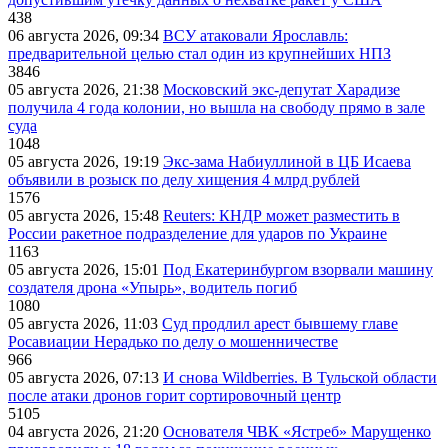
438
06 августа 2026, 09:34
ВСУ атаковали Ярославль:
предварительной целью стал один из крупнейших НПЗ
3846
05 августа 2026, 21:38
Московский экс-депутат Харадизе
получила 4 года колонии, но вышла на свободу прямо в зале
суда
1048
05 августа 2026, 19:19
Экс-зама Набиуллиной в ЦБ Исаева
объявили в розыск по делу хищения 4 млрд рублей
1576
05 августа 2026, 15:48
Reuters: КНДР может разместить в
России ракетное подразделение для ударов по Украине
1163
05 августа 2026, 15:01
Под Екатеринбургом взорвали машину
создателя дрона «Упырь», водитель погиб
1080
05 августа 2026, 11:03
Суд продлил арест бывшему главе
Росавиации Нерадько по делу о мошенничестве
966
05 августа 2026, 07:13
И снова Wildberries. В Тульской области
после атаки дронов горит сортировочный центр
5105
04 августа 2026, 21:20
Основателя ЧВК «Ястреб» Марущенко