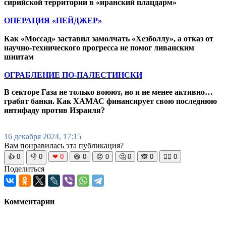
сирийской территории в «иранский плацдарм»
ОПЕРАЦИЯ «ПЕЙДЖЕР»
Как «Моссад» заставил замолчать «Хезболлу», а отказ от
научно-технического прогресса не помог ливанским
шиитам
ОГРАБЛЕНИЕ ПО-ПАЛЕСТИНСКИ
В секторе Газа не только воюют, но и не менее активно…
грабят банки. Как ХАМАС финансирует свою последнюю
интифаду против Израиля?
16 декабря 2024, 17:15
Вам понравилась эта публикация?
👍
0
👎
0
❤
0
😆
0
😡
0
🤔
0
🙈
0
🧘‍♀️
0
Поделиться
Комментарии