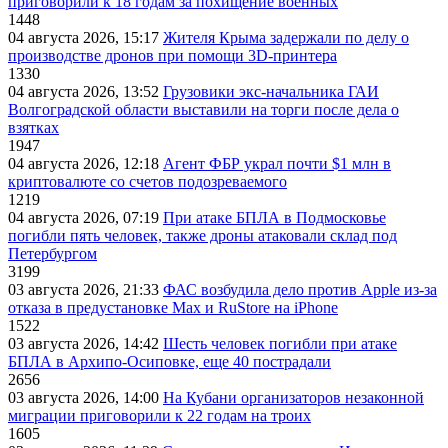
приговорили к 18 годам за похищение военных
1448
04 августа 2026, 15:17
Жителя Крыма задержали по делу о
производстве дронов при помощи 3D‑принтера
1330
04 августа 2026, 13:52
Грузовики экс-начальника ГАИ
Волгоградской области выставили на торги после дела о
взятках
1947
04 августа 2026, 12:18
Агент ФБР украл почти $1 млн в
криптовалюте со счетов подозреваемого
1219
04 августа 2026, 07:19
При атаке БПЛА в Подмосковье
погибли пять человек, также дроны атаковали склад под
Петербургом
3199
03 августа 2026, 21:33
ФАС возбудила дело против Apple из-за
отказа в предустановке Max и RuStore на iPhone
1522
03 августа 2026, 14:42
Шесть человек погибли при атаке
БПЛА в Архипо-Осиповке, еще 40 пострадали
2656
03 августа 2026, 14:00
На Кубани организаторов незаконной
миграции приговорили к 22 годам на троих
1605