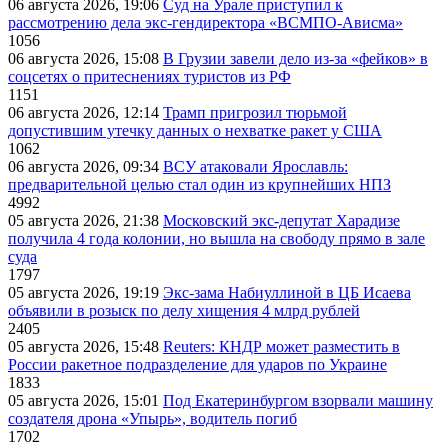
06 августа 2026, 19:06
Суд на Урале приступил к
рассмотрению дела экс-гендиректора «ВСМПО-Ависма»
1056
06 августа 2026, 15:08
В Грузии завели дело из-за «фейков» в
соцсетях о притеснениях туристов из РФ
1151
06 августа 2026, 12:14
Трамп пригрозил тюрьмой
допустившим утечку данных о нехватке ракет у США
1062
06 августа 2026, 09:34
ВСУ атаковали Ярославль:
предварительной целью стал один из крупнейших НПЗ
4992
05 августа 2026, 21:38
Московский экс-депутат Харадизе
получила 4 года колонии, но вышла на свободу прямо в зале
суда
1797
05 августа 2026, 19:19
Экс-зама Набиуллиной в ЦБ Исаева
объявили в розыск по делу хищения 4 млрд рублей
2405
05 августа 2026, 15:48
Reuters: КНДР может разместить в
России ракетное подразделение для ударов по Украине
1833
05 августа 2026, 15:01
Под Екатеринбургом взорвали машину
создателя дрона «Упырь», водитель погиб
1702