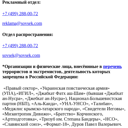
Рекламный отдел:
+7 (499) 288-00-72
reklama@sovsek.com
Отдел распространения:
+7 (499) 288-00-72
sovsek@sovsek.com
*Организации и физические лица, внесённные в
перечень
террористов и экстремистов, деятельность которых
запрещена в Российской Федерации:
«Правый сектор», «Украинская повстанческая армия»
(УПА),«ИГИЛ», «Джабхат Фатх аш-Шам» (бывшая «Джабхат
ан-Нусра», «Джебхат ан-Нусра»), Национал-Большевистская
партия (НБП), «Аль-Каида», «УНА-УНСО», «Талибан»,
«Меджлис крымско-татарского народа», «Свидетели Иеговы»,
«Мизантропик Дивижн», «Братство» Корчинского,
«Артподготовка», «Тризуб им. Степана Бандеры», «НСО»,
«Славянский союз», «Формат-18», Дуров Павел Валерьевич.