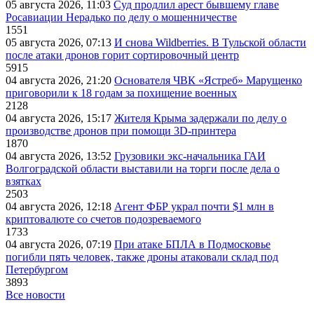
05 августа 2026, 11:03
Суд продлил арест бывшему главе
Росавиации Нерадько по делу о мошенничестве
1551
05 августа 2026, 07:13
И снова Wildberries. В Тульской области
после атаки дронов горит сортировочный центр
5915
04 августа 2026, 21:20
Основателя ЧВК «Ястреб» Марущенко
приговорили к 18 годам за похищение военных
2128
04 августа 2026, 15:17
Жителя Крыма задержали по делу о
производстве дронов при помощи 3D‑принтера
1870
04 августа 2026, 13:52
Грузовики экс-начальника ГАИ
Волгоградской области выставили на торги после дела о
взятках
2503
04 августа 2026, 12:18
Агент ФБР украл почти $1 млн в
криптовалюте со счетов подозреваемого
1733
04 августа 2026, 07:19
При атаке БПЛА в Подмосковье
погибли пять человек, также дроны атаковали склад под
Петербургом
3893
Все новости