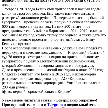
полномочий Белых на посту губернатора в связи с утратой
доверия.
1 февраля 2018 года Белых был приговорен к восьми годам
колонии строгого режима. Ему также назначен штраф в
размере 48 миллионов рублей. По версии следствия, бывший
губернатор Кировской области получил в общей сложности
600 тысяч евро в виде взяток. Из них 200 тысяч — от
предпринимателя Альберта Ларицкого в 2011–2012 годах за
обещание взять под крыло фирму последнего, а также дать его
инвестиционным проектам приоритетный статус. Вину
Белых не признал.
После освобождения Никита Белых должен вновь предстать
перед судом в качестве подсудимого — Кировский областной
суд 28 июня рассмотрит апелляцию на приговор бывшему
губернатору по делу о злоупотреблении полномочиями,
который обжаловали и сторона защиты, и прокуратура.
Дело о превышении полномочий возбудили в июле 2021 года.
Следствие считает, что Белых в 2015 году неправомерно
распределил кредитные деньги для АО «Кировская
региональная ипотечная корпорация». Ущерб оценивался в
200 млн рублей.
(фото: первый городской канал в Кирове)
Уважаемые читатели газеты «Совершенно секретно»!
Присоединяйтесь к нам в
Telegram
и подписывайтесь на