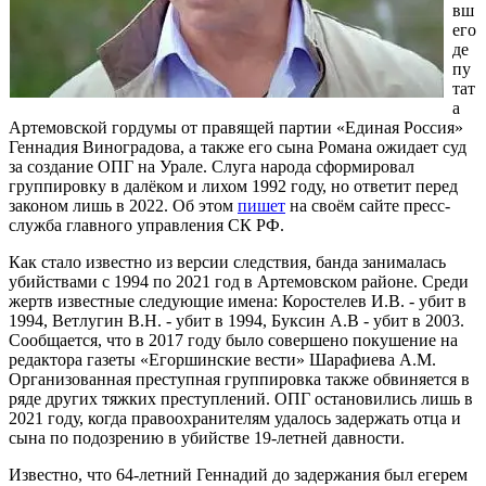
вш
его
де
пу
тат
а
Артемовской гордумы от правящей партии «Единая Россия»
Геннадия Виноградова, а также его сына Романа ожидает суд
за создание ОПГ на Урале. Слуга народа сформировал
группировку в далёком и лихом 1992 году, но ответит перед
законом лишь в 2022. Об этом
пишет
на своём сайте пресс-
служба главного управления СК РФ.
Как стало известно из версии следствия, банда занималась
убийствами с 1994 по 2021 год в Артемовском районе. Среди
жертв известные следующие имена: Коростелев И.В. - убит в
1994, Ветлугин В.Н. - убит в 1994, Буксин А.В - убит в 2003.
Сообщается, что в 2017 году было совершено покушение на
редактора газеты «Егоршинские вести» Шарафиева А.М.
Организованная преступная группировка также обвиняется в
ряде других тяжких преступлений. ОПГ остановились лишь в
2021 году, когда правоохранителям удалось задержать отца и
сына по подозрению в убийстве 19-летней давности.
Известно, что 64-летний Геннадий до задержания был егерем