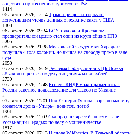
соцсетях о притеснениях туристов из РФ
1414
06 августа 2026, 12:14
Трамп пригрозил тюрьмой
допустившим утечку данных о нехватке ракет у США
1303
06 августа 2026, 09:34
ВСУ атаковали Ярославль:
предварительной целью стал один из крупнейших НПЗ
5295
05 августа 2026, 21:38
Московский экс-депутат Харадизе
получила 4 года колонии, но вышла на свободу прямо в зале
суда
2058
05 августа 2026, 19:19
Экс-зама Набиуллиной в ЦБ Исаева
объявили в розыск по делу хищения 4 млрд рублей
2730
05 августа 2026, 15:48
Reuters: КНДР может разместить в
России ракетное подразделение для ударов по Украине
2111
05 августа 2026, 15:01
Под Екатеринбургом взорвали машину
создателя дрона «Упырь», водитель погиб
1961
05 августа 2026, 11:03
Суд продлил арест бывшему главе
Росавиации Нерадько по делу о мошенничестве
1817
05 августа 2026, 07:13
И снова Wildberries. В Тульской области