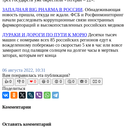
ЗАПАДНАЯ BIG PHARMA В РОССИИ
. Обнадеживающая
новость пришла, откуда не ждали. ФСБ и Росфинмониторинг
начали расследовать коррупционные связи иностранных
фармкорпораций и высокопоставленных российских медиков
ДУРАКИ И ДОРОГИ ПО ПУТИ К МОРЮ
Десятки тысяч
машин с номерами всех 85 российских регионов едут к
вожделенному побережью со скоростью 5 км в час или вовсе
замирают под палящим солнцем на долгие часы в мертвых
заторах, которым нет конца
06 августа 2022, 10:31
Вам понравилась эта публикация?
👍
0
👎
0
❤
0
😆
0
😡
0
🤔
0
🙈
0
🧘‍♀️
0
Поделиться
Комментарии
Оставить комментарий