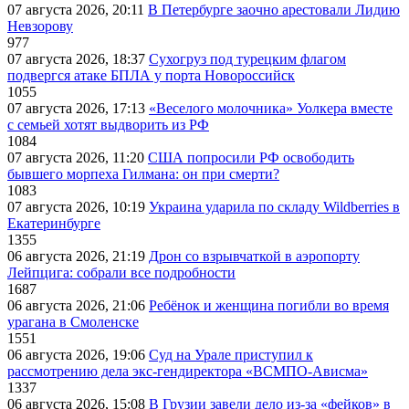
07 августа 2026, 20:11
В Петербурге заочно арестовали Лидию
Невзорову
977
07 августа 2026, 18:37
Сухогруз под турецким флагом
подвергся атаке БПЛА у порта Новороссийск
1055
07 августа 2026, 17:13
«Веселого молочника» Уолкера вместе
с семьей хотят выдворить из РФ
1084
07 августа 2026, 11:20
США попросили РФ освободить
бывшего морпеха Гилмана: он при смерти?
1083
07 августа 2026, 10:19
Украина ударила по складу Wildberries в
Екатеринбурге
1355
06 августа 2026, 21:19
Дрон со взрывчаткой в аэропорту
Лейпцига: собрали все подробности
1687
06 августа 2026, 21:06
Ребёнок и женщина погибли во время
урагана в Смоленске
1551
06 августа 2026, 19:06
Суд на Урале приступил к
рассмотрению дела экс-гендиректора «ВСМПО-Ависма»
1337
06 августа 2026, 15:08
В Грузии завели дело из-за «фейков» в