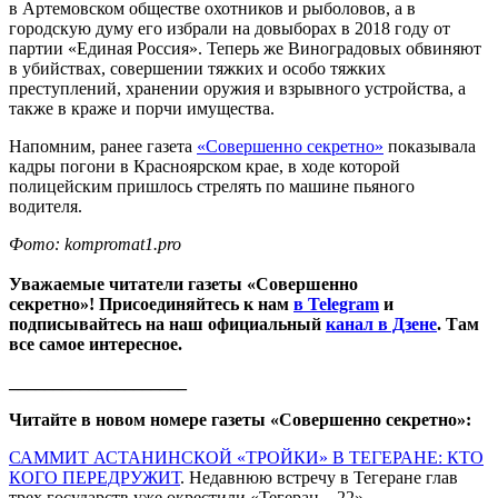
в Артемовском обществе охотников и рыболовов, а в
городскую думу его избрали на довыборах в 2018 году от
партии «Единая Россия». Теперь же Виноградовых обвиняют
в убийствах, совершении тяжких и особо тяжких
преступлений, хранении оружия и взрывного устройства, а
также в краже и порчи имущества.
Напомним, ранее газета
«Совершенно секретно»
показывала
кадры погони в Красноярском крае, в ходе которой
полицейским пришлось стрелять по машине пьяного
водителя.
Фото: kompromat1.pro
Уважаемые читатели газеты «Совершенно
секретно»! Присоединяйтесь к нам
в Telegram
и
подписывайтесь на наш официальный
канал в Дзене
. Там
все самое интересное.
____________________
Читайте в новом номере газеты «Совершенно секретно»:
САММИТ АСТАНИНСКОЙ «ТРОЙКИ» В ТЕГЕРАНЕ: КТО
КОГО ПЕРЕДРУЖИТ
. Недавнюю встречу в Тегеране глав
трех государств уже окрестили «Тегеран – 22».