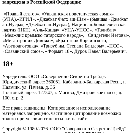
запрещена в Российской Федерации:
«Правый сектор», «Украинская повстанческая армия»
(УПА),«ИГИЛ», «Джабхат Фатх аш-Шам» (бывшая «Джабхат
ан-Нусра», «Джебхат ан-Нусра»), Национал-Большевистская
партия (НБП), «Аль-Каида», «УНА-УНСО», «Талибан»,
«Меджлис крымско-татарского народа», «Свидетели Иеговы»,
«Мизантропик Дивижн», «Братство» Корчинского,
«Артподготовка», «Тризуб им. Степана Бандеры», «НСО»,
«Славянский союз», «Формат-18», Дуров Павел Валерьевич.
18+
Учредитель: ООО «Совершенно Секретно Трейд».
Юридический адрес: 360051, Кабардино-Балкарская Респ., г.
Нальчик, ул. Пачева, д. 36
Почтовый адрес: 127247, г. Москва, Дмитровское шоссе, д.
100, стр. 2
Все права защищены. Копирование и использование
материалов запрещено, частичное цитирование возможно
только при условии гиперссылки на сайт.
Copyright © 1989-2026. ООО "Совершенно Секретно Трейд".