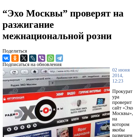
“Эхо Москвы” проверят на
разжигание
межнациональной розни
Поделиться
Подписаться на обновления
02 июня
2014,
12:23
Прокурат
ура
проверит
сайт «Эхо
Москвы»,
на
котором
якобы
размещен