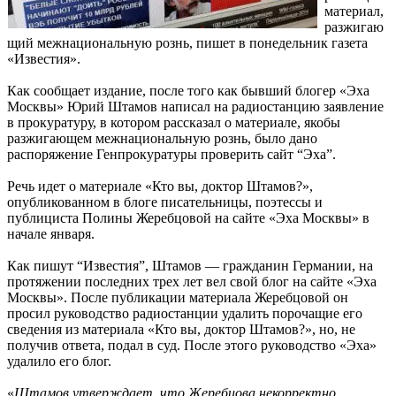
материал,
разжигаю
щий межнациональную рознь, пишет в понедельник газета
«Известия».
Как сообщает издание, после того как бывший блогер «Эха
Москвы» Юрий Штамов написал на радиостанцию заявление
в прокуратуру, в котором рассказал о материале, якобы
разжигающем межнациональную рознь, было дано
распоряжение Генпрокуратуры проверить сайт “Эха”.
Речь идет о материале «Кто вы, доктор Штамов?»,
опубликованном в блоге писательницы, поэтессы и
публициста Полины Жеребцовой на сайте «Эха Москвы» в
начале января.
Как пишут “Известия”, Штамов — гражданин Германии, на
протяжении последних трех лет вел свой блог на сайте «Эха
Москвы». После публикации материала Жеребцовой он
просил руководство радиостанции удалить порочащие его
сведения из материала «Кто вы, доктор Штамов?», но, не
получив ответа, подал в суд. После этого руководство «Эха»
удалило его блог.
«
Штамов утверждает, что Жеребцова некорректно