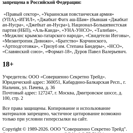
запрещена в Российской Федерации:
«Правый сектор», «Украинская повстанческая армия»
(УПА),«ИГИЛ», «Джабхат Фатх аш-Шам» (бывшая «Джабхат
ан-Нусра», «Джебхат ан-Нусра»), Национал-Большевистская
партия (НБП), «Аль-Каида», «УНА-УНСО», «Талибан»,
«Меджлис крымско-татарского народа», «Свидетели Иеговы»,
«Мизантропик Дивижн», «Братство» Корчинского,
«Артподготовка», «Тризуб им. Степана Бандеры», «НСО»,
«Славянский союз», «Формат-18», Дуров Павел Валерьевич.
18+
Учредитель: ООО «Совершенно Секретно Трейд».
Юридический адрес: 360051, Кабардино-Балкарская Респ., г.
Нальчик, ул. Пачева, д. 36
Почтовый адрес: 127247, г. Москва, Дмитровское шоссе, д.
100, стр. 2
Все права защищены. Копирование и использование
материалов запрещено, частичное цитирование возможно
только при условии гиперссылки на сайт.
Copyright © 1989-2026. ООО "Совершенно Секретно Трейд".