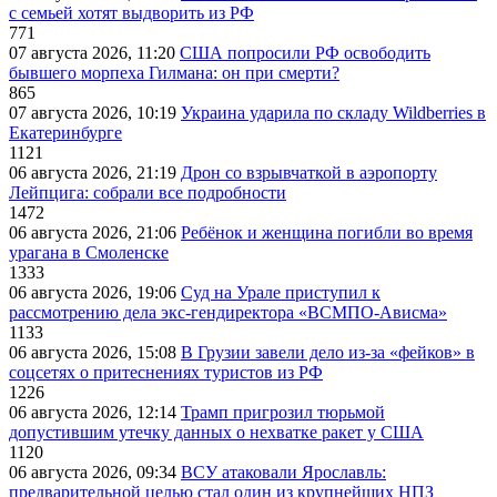
с семьей хотят выдворить из РФ
771
07 августа 2026, 11:20
США попросили РФ освободить
бывшего морпеха Гилмана: он при смерти?
865
07 августа 2026, 10:19
Украина ударила по складу Wildberries в
Екатеринбурге
1121
06 августа 2026, 21:19
Дрон со взрывчаткой в аэропорту
Лейпцига: собрали все подробности
1472
06 августа 2026, 21:06
Ребёнок и женщина погибли во время
урагана в Смоленске
1333
06 августа 2026, 19:06
Суд на Урале приступил к
рассмотрению дела экс-гендиректора «ВСМПО-Ависма»
1133
06 августа 2026, 15:08
В Грузии завели дело из-за «фейков» в
соцсетях о притеснениях туристов из РФ
1226
06 августа 2026, 12:14
Трамп пригрозил тюрьмой
допустившим утечку данных о нехватке ракет у США
1120
06 августа 2026, 09:34
ВСУ атаковали Ярославль:
предварительной целью стал один из крупнейших НПЗ