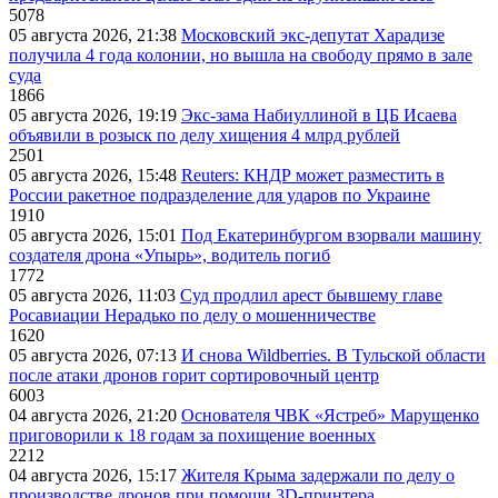
5078
05 августа 2026, 21:38
Московский экс-депутат Харадизе
получила 4 года колонии, но вышла на свободу прямо в зале
суда
1866
05 августа 2026, 19:19
Экс-зама Набиуллиной в ЦБ Исаева
объявили в розыск по делу хищения 4 млрд рублей
2501
05 августа 2026, 15:48
Reuters: КНДР может разместить в
России ракетное подразделение для ударов по Украине
1910
05 августа 2026, 15:01
Под Екатеринбургом взорвали машину
создателя дрона «Упырь», водитель погиб
1772
05 августа 2026, 11:03
Суд продлил арест бывшему главе
Росавиации Нерадько по делу о мошенничестве
1620
05 августа 2026, 07:13
И снова Wildberries. В Тульской области
после атаки дронов горит сортировочный центр
6003
04 августа 2026, 21:20
Основателя ЧВК «Ястреб» Марущенко
приговорили к 18 годам за похищение военных
2212
04 августа 2026, 15:17
Жителя Крыма задержали по делу о
производстве дронов при помощи 3D‑принтера