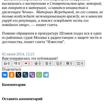
высказалась о настроениях в Ставропольском крае, который,
как говорится в материале, «славится ненавистью к
уроженцам Чечни». Материал Жеребцовой, по его словам, не
только возбуждает межнациональную вражду, но и наносит
ущерб его репутации, а также оскорбляет честь его
покойного отца
», — пишет газета.
Помимо обращения в прокуратуру Штамов подал иск в один
из районных судов Москвы к радиостанции о защите чести и
достоинства, пишет газета “Известия”.
02 июня 2014, 12:23
Вам понравилась эта публикация?
👍
0
👎
0
❤
0
😆
0
😡
0
🤔
0
🙈
0
🧘‍♀️
0
Поделиться
Комментарии
Оставить комментарий