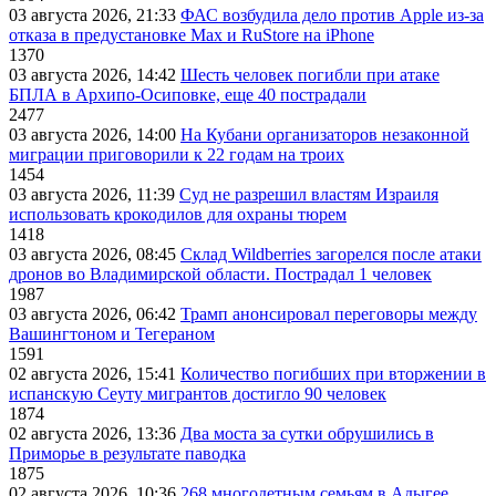
03 августа 2026, 21:33
ФАС возбудила дело против Apple из-за
отказа в предустановке Max и RuStore на iPhone
1370
03 августа 2026, 14:42
Шесть человек погибли при атаке
БПЛА в Архипо-Осиповке, еще 40 пострадали
2477
03 августа 2026, 14:00
На Кубани организаторов незаконной
миграции приговорили к 22 годам на троих
1454
03 августа 2026, 11:39
Суд не разрешил властям Израиля
использовать крокодилов для охраны тюрем
1418
03 августа 2026, 08:45
Склад Wildberries загорелся после атаки
дронов во Владимирской области. Пострадал 1 человек
1987
03 августа 2026, 06:42
Трамп анонсировал переговоры между
Вашингтоном и Тегераном
1591
02 августа 2026, 15:41
Количество погибших при вторжении в
испанскую Сеуту мигрантов достигло 90 человек
1874
02 августа 2026, 13:36
Два моста за сутки обрушились в
Приморье в результате паводка
1875
02 августа 2026, 10:36
268 многодетным семьям в Адыгее