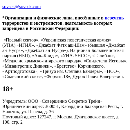
sovsek@sovsek.com
*Организации и физические лица, внесённные в
перечень
террористов и экстремистов, деятельность которых
запрещена в Российской Федерации:
«Правый сектор», «Украинская повстанческая армия»
(УПА),«ИГИЛ», «Джабхат Фатх аш-Шам» (бывшая «Джабхат
ан-Нусра», «Джебхат ан-Нусра»), Национал-Большевистская
партия (НБП), «Аль-Каида», «УНА-УНСО», «Талибан»,
«Меджлис крымско-татарского народа», «Свидетели Иеговы»,
«Мизантропик Дивижн», «Братство» Корчинского,
«Артподготовка», «Тризуб им. Степана Бандеры», «НСО»,
«Славянский союз», «Формат-18», Дуров Павел Валерьевич.
18+
Учредитель: ООО «Совершенно Секретно Трейд».
Юридический адрес: 360051, Кабардино-Балкарская Респ., г.
Нальчик, ул. Пачева, д. 36
Почтовый адрес: 127247, г. Москва, Дмитровское шоссе, д.
100, стр. 2