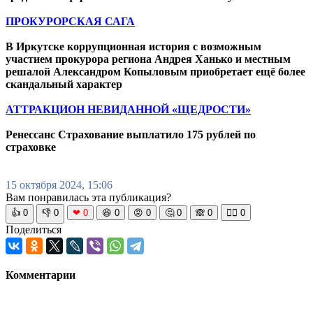
ПРОКУРОРСКАЯ САГА
В Иркутске коррупционная история с возможным
участием прокурора региона Андрея Ханько и местным
решалой Александром Копыловым приобретает ещё более
скандальный характер
АТТРАКЦИОН НЕВИДАННОЙ «ЩЕДРОСТИ»
Ренессанс Страхование выплатило 175 рублей по
страховке
15 октября 2024, 15:06
Вам понравилась эта публикация?
👍
0
👎
0
❤
0
😆
0
😡
0
🤔
0
🙈
0
🧘‍♀️
0
Поделиться
Комментарии