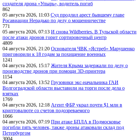
создателя дрона «Упырь», водитель погиб
862
05 августа 2026, 11:03
Суд продлил арест бывшему главе
Росавиации Нерадько по делу о мошенничестве
771
05 августа 2026, 07:13
И снова Wildberries. В Тульской области
после атаки дронов горит сортировочный центр
4809
04 августа 2026, 21:20
Основателя ЧВК «Ястреб» Марущенко
приговорили к 18 годам за похищение военных
1241
04 августа 2026, 15:17
Жителя Крыма задержали по делу о
производстве дронов при помощи 3D‑принтера
1154
04 августа 2026, 13:52
Грузовики экс-начальника ГАИ
Волгоградской области выставили на торги после дела о
взятках
1769
04 августа 2026, 12:18
Агент ФБР украл почти $1 млн в
криптовалюте со счетов подозреваемого
1066
04 августа 2026, 07:19
При атаке БПЛА в Подмосковье
погибли пять человек, также дроны атаковали склад под
Петербургом
3004