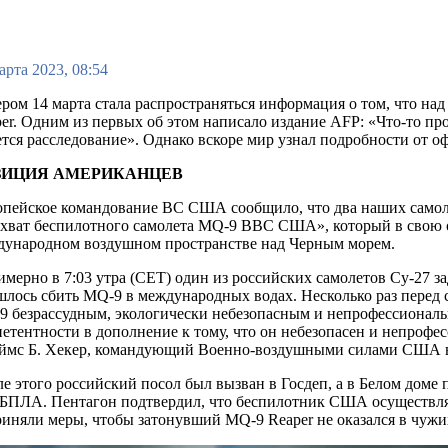
арта 2023, 08:54
ром 14 марта стала распространяться информация о том, что н
er. Одним из первых об этом написало издание AFP: «Что-то про
тся расследование». Однако вскоре мир узнал подробности от
ЗИЦИЯ АМЕРИКАНЦЕВ
опейское командование ВС США сообщило, что два наших самол
хват беспилотного самолета MQ-9 ВВС США», который в свою 
дународном воздушном пространстве над Черным морем.
мерно в 7:03 утра (CET) один из российских самолетов Су-27 за
лось сбить MQ-9 в международных водах. Несколько раз перед 
 безрассудным, экологически небезопасным и непрофессиональ
етентности в дополнение к тому, что он небезопасен и непро
ймс Б. Хекер, командующий Военно-воздушными силами США в
е этого российский посол был вызван в Госдеп, а в Белом доме
БПЛА. Пентагон подтвердил, что беспилотник США осуществлял 
иняли меры, чтобы затонувший MQ-9 Reaper не оказался в чужи