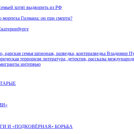
семьей хотят выдворить из РФ
морпеха Гилмана: он при смерти?
 Екатеринбурге
о, царская семья
шпионаж, разведка, контрразведка
Владимир П
торическая
терроризм
литература, детектив, рассказы
международ
 мигранты
интервью
СТАРЫЕ
МИ»
ИГИ И «ПОДКОВЁРНАЯ» БОРЬБА