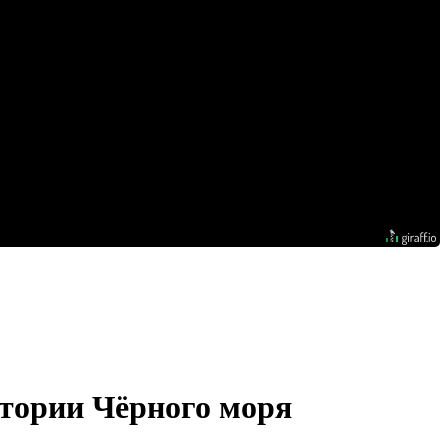
атории Чёрного моря