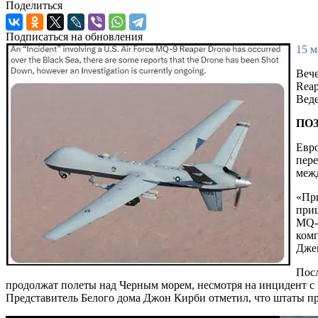
Поделиться
Подписаться на обновления
15 м
Вече
Reap
Веде
ПО
Евр
пере
меж
«При
приш
MQ-9
комп
Дже
Посл
продолжат полеты над Черным морем, несмотря на инцидент с 
Представитель Белого дома Джон Кирби отметил, что штаты пр