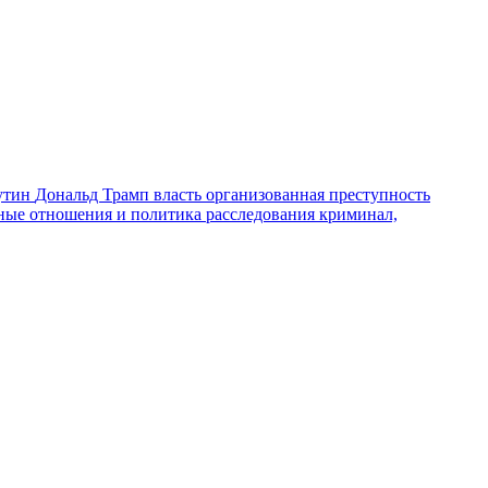
утин
Дональд Трамп
власть
организованная преступность
ные отношения и политика
расследования
криминал,