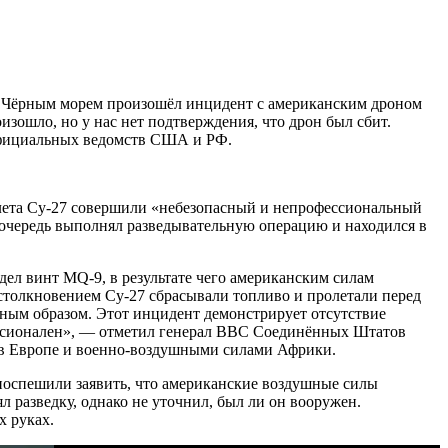
ад Чёрным морем произошёл инцидент с американским дроном
изошло, но у нас нет подтверждения, что дрон был сбит.
 официальных ведомств США и РФ.
ета Су-27 совершили «небезопасный и непрофессиональный
очередь выполнял разведывательную операцию и находился в
дел винт MQ-9, в результате чего американским силам
столкновением Су-27 сбрасывали топливо и пролетали перед
ным образом. Этот инцидент демонстрирует отсутствие
фессионален», — отметил генерал ВВС Соединённых Штатов
 Европе и военно-воздушными силами Африки.
 поспешили заявить, что американские воздушные силы
разведку, однако не уточнил, был ли он вооружен.
х руках.