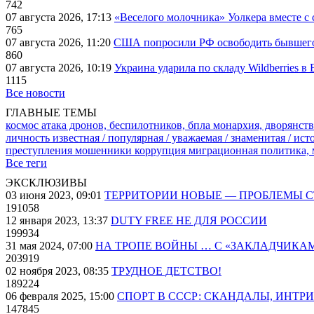
742
07 августа 2026, 17:13
«Веселого молочника» Уолкера вместе с 
765
07 августа 2026, 11:20
США попросили РФ освободить бывшего 
860
07 августа 2026, 10:19
Украина ударила по складу Wildberries в
1115
Все новости
ГЛАВНЫЕ ТЕМЫ
космос
атака дронов, беспилотников, бпла
монархия, дворянств
личность известная / популярная / уважаемая / знаменитая / ис
преступления
мошенники
коррупция
миграционная политика,
Все теги
ЭКСКЛЮЗИВЫ
03 июня 2023, 09:01
ТЕРРИТОРИИ НОВЫЕ — ПРОБЛЕМЫ 
191058
12 января 2023, 13:37
DUTY FREE НЕ ДЛЯ РОССИИ
199934
31 мая 2024, 07:00
НА ТРОПЕ ВОЙНЫ … С «ЗАКЛАДЧИКА
203919
02 ноября 2023, 08:35
ТРУДНОЕ ДЕТСТВО!
189224
06 февраля 2025, 15:00
СПОРТ В СССР: СКАНДАЛЫ, ИНТР
147845