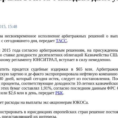
015, 15:48
за несвоевременное исполнение арбитражных решений о вы
 с сегодняшнего дня, передает
ТАСС
.
я 2015 года согласно арбитражным решениям, на присужденны
о ставке доходности десятилетних облигаций Казначейства СШ
жному регламенту ЮНСИТРАЛ, вступает в силу немедленно.
атить придется судебные издержки в $65 млн. Арбитраж
скую хартию и де-факто экспроприировала нефтяную компанию у
80 дней, который сегодня истек, следует из постановления. По
я проценты, соответствующие доходности 10-летних казначейски
 этих бумаг составлял 1,91%, согласно последним данным ФРС 
 или $2,6 млн в день, передает
РБК
.
вает расходы на выплаты экс-акционерам ЮКОСа.
трировать в юрисдикциях европейских стран решение постоянн
 представляющей их интересы.