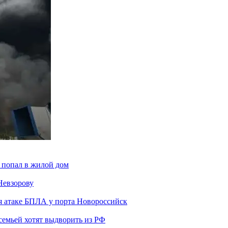
 попал в жилой дом
Невзорову
я атаке БПЛА у порта Новороссийск
семьей хотят выдворить из РФ