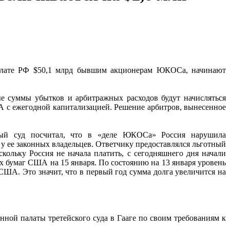
плате РФ $50,1 млрд бывшим акционерам ЮКОСа, начинают
е суммы убытков и арбитражных расходов будут начисляться
А с ежегодной капитализацией. Решение арбитров, вынесенное
ный суд посчитал, что в «деле ЮКОСа» Россия нарушила
 ее законных владельцев. Ответчику предоставлялся льготный
скольку Россия не начала платить, с сегодняшнего дня начали
х бумаг США на 15 января. По состоянию на 13 января уровень
США. Это значит, что в первый год сумма долга увеличится на
ой палаты третейского суда в Гааге по своим требованиям к