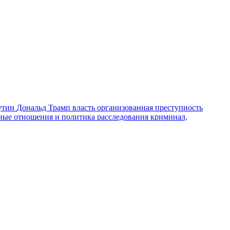
утин
Дональд Трамп
власть
организованная преступность
ные отношения и политика
расследования
криминал,