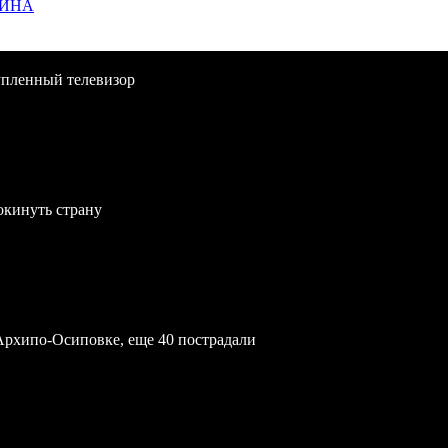
ЩИНА
упленный телевизор
окинуть страну
Архипо-Осиповке, еще 40 пострадали