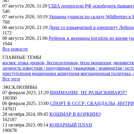
387
07 августа 2026, 11:20
США попросили РФ освободить бывшего 
540
07 августа 2026, 10:19
Украина ударила по складу Wildberries в
768
06 августа 2026, 21:19
Дрон со взрывчаткой в аэропорту Лейпци
1172
06 августа 2026, 21:06
Ребёнок и женщина погибли во время ур
1044
Все новости
ГЛАВНЫЕ ТЕМЫ
космос
атака дронов, беспилотников, бпла
монархия, дворянств
личность известная / популярная / уважаемая / знаменитая / ис
преступления
мошенники
коррупция
миграционная политика,
Все теги
ЭКСКЛЮЗИВЫ
07 февраля 2023, 21:29
ВНИМАНИЕ, НЕ РАЗЫСКИВАЮТ!
190300
06 февраля 2025, 15:00
СПОРТ В СССР: СКАНДАЛЫ, ИНТР
147611
28 октября 2024, 09:45
КОШМАР В КОРКИНО
162187
13 октября 2023, 09:14
КОВАРНЫЙ ПЛАН
190678