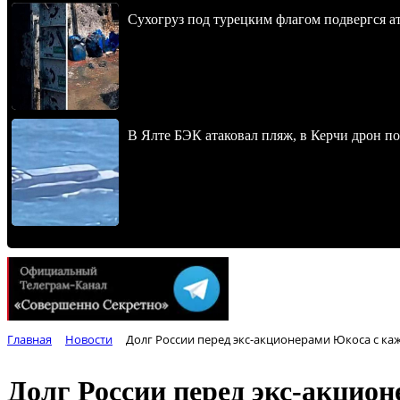
Сухогруз под турецким флагом подвергся 
В Ялте БЭК атаковал пляж, в Керчи дрон п
Главная
Новости
Долг России перед экс-акционерами Юкоса с ка
Долг России перед экс-акцио