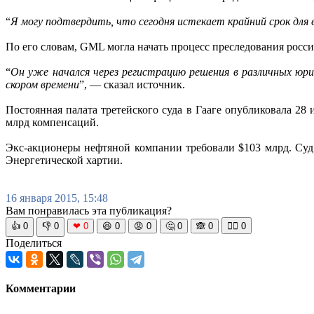
“
Я могу подтвердить, что сегодня истекает крайний срок для 
По его словам, GML могла начать процесс преследования росс
“
Он уже начался через регистрацию решения в различных юри
скором времени
”, — сказал источник.
Постоянная палата третейского суда в Гааге опубликовала 2
млрд компенсаций.
Экс-акционеры нефтяной компании требовали $103 млрд. Су
Энергетической хартии.
16 января 2015, 15:48
Вам понравилась эта публикация?
👍
0
👎
0
❤
0
😆
0
😡
0
🤔
0
🙈
0
🧘‍♀️
0
Поделиться
Комментарии