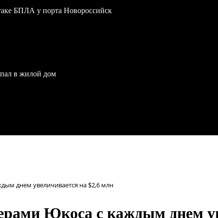
атаке БПЛА у порта Новороссийск
опал в жилой дом
ждым днем увеличивается на $2,6 млн
нерами Юкоса с каждым днем ув