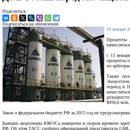
Поделиться
Подписаться на обновления
16 января 2
Проценты 
начисляться
с 15 январ
проценты п
по арбитра
Также опл
Энергетиче
период в 1
начислятьс
доходности
$956,6 млн,
Закон о федеральном бюджете РФ за 2015 год не предусматри
Бывшие акционеры ЮКОСа намерены в скором времени зарегис
РФ. Об этом ТАСС сообщил официальный представитель GML,