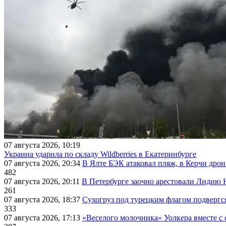
07 августа 2026, 10:19
Украина ударила по складу Wildberries в Екатеринбурге
07 августа 2026, 20:34
В Ялте БЭК атаковал пляж, в Керчи дрон
482
07 августа 2026, 20:11
В Петербурге заочно арестовали Лидию 
261
07 августа 2026, 18:37
Сухогруз под турецким флагом подвергс
333
07 августа 2026, 17:13
«Веселого молочника» Уолкера вместе с 