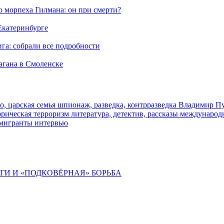
морпеха Гилмана: он при смерти?
 Екатеринбурге
га: собрали все подробности
агана в Смоленске
о, царская семья
шпионаж, разведка, контрразведка
Владимир П
торическая
терроризм
литература, детектив, рассказы
международ
 мигранты
интервью
ИГИ И «ПОДКОВЁРНАЯ» БОРЬБА