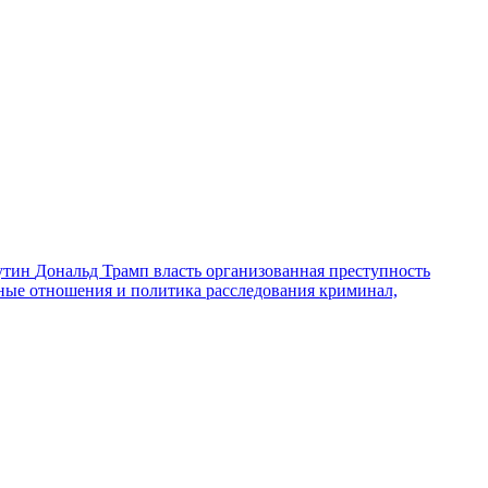
утин
Дональд Трамп
власть
организованная преступность
ные отношения и политика
расследования
криминал,