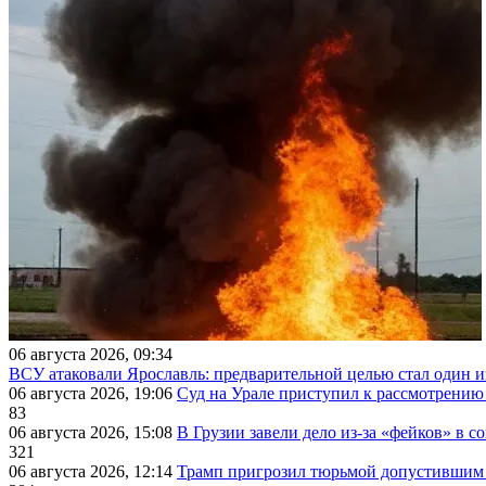
06 августа 2026, 09:34
ВСУ атаковали Ярославль: предварительной целью стал один
06 августа 2026, 19:06
Суд на Урале приступил к рассмотрени
83
06 августа 2026, 15:08
В Грузии завели дело из-за «фейков» в с
321
06 августа 2026, 12:14
Трамп пригрозил тюрьмой допустившим 