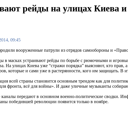
вают рейды на улицах Киева 
2014, 09:45
зродили вооруженные патрули из отрядов самообороны и «Право
ы в масках устраивают рейды по борьбе с рюмочными и игровы
. На улицах Киева уже “стражи порядка” выясняют, кто прав, а к
ов, которые и сами уже в растерянности, кого им защищать. В и
ция всей страны становится основным трендом как для политико
 для фронта, всё для войны». И даже уличные музыканты собираю
 каналы передают в основном военно-политические сводки. Инф
раны победившей революции появится только в ноябре.