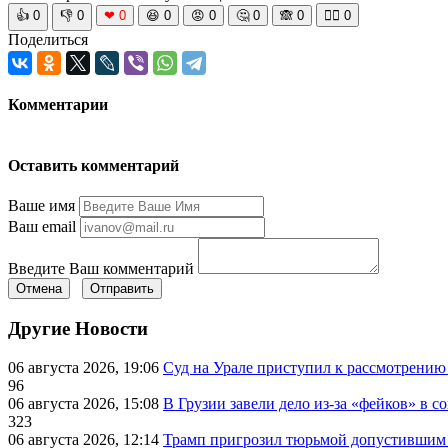
👍
0
👎
0
❤
0
😆
0
😡
0
🤔
0
🙈
0
🧘‍♀️
0
Поделиться
Комментарии
Оставить комментарий
Ваше имя
Ваш email
Введите Ваш комментарий
Отмена
Отправить
Другие Новости
06 августа 2026, 19:06
Суд на Урале приступил к рассмотрени
96
06 августа 2026, 15:08
В Грузии завели дело из-за «фейков» в с
323
06 августа 2026, 12:14
Трамп пригрозил тюрьмой допустившим 