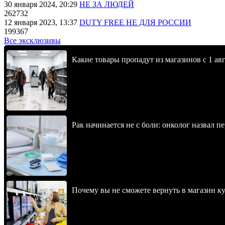
30 января 2024, 20:29
НЕ ЗА ЛЮДЕЙ
262732
12 января 2023, 13:37
DUTY FREE НЕ ДЛЯ РОССИИ
199367
Все эксклюзивы
Какие товары пропадут из магазинов с 1 авг
Рак начинается не с боли: онколог назвал 
Почему вы не сможете вернуть в магазин к