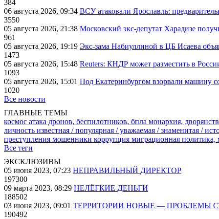
384
06 августа 2026, 09:34
ВСУ атаковали Ярославль: предварител
3550
05 августа 2026, 21:38
Московский экс-депутат Харадизе получи
961
05 августа 2026, 19:19
Экс-зама Набиуллиной в ЦБ Исаева объя
1473
05 августа 2026, 15:48
Reuters: КНДР может разместить в Росси
1093
05 августа 2026, 15:01
Под Екатеринбургом взорвали машину со
1020
Все новости
ГЛАВНЫЕ ТЕМЫ
космос
атака дронов, беспилотников, бпла
монархия, дворянств
личность известная / популярная / уважаемая / знаменитая / ис
преступления
мошенники
коррупция
миграционная политика,
Все теги
ЭКСКЛЮЗИВЫ
05 июня 2023, 07:23
НЕПРАВИЛЬНЫЙ ДИРЕКТОР
197300
09 марта 2023, 08:29
НЕЛЁГКИЕ ДЕНЬГИ
188502
03 июня 2023, 09:01
ТЕРРИТОРИИ НОВЫЕ — ПРОБЛЕМЫ 
190492