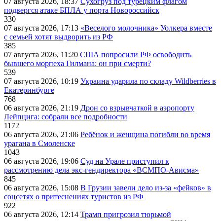
07 августа 2026, 18:37
Сухогруз под турецким флагом
подвергся атаке БПЛА у порта Новороссийск
330
07 августа 2026, 17:13
«Веселого молочника» Уолкера вместе
с семьей хотят выдворить из РФ
385
07 августа 2026, 11:20
США попросили РФ освободить
бывшего морпеха Гилмана: он при смерти?
539
07 августа 2026, 10:19
Украина ударила по складу Wildberries в
Екатеринбурге
768
06 августа 2026, 21:19
Дрон со взрывчаткой в аэропорту
Лейпцига: собрали все подробности
1172
06 августа 2026, 21:06
Ребёнок и женщина погибли во время
урагана в Смоленске
1043
06 августа 2026, 19:06
Суд на Урале приступил к
рассмотрению дела экс-гендиректора «ВСМПО-Ависма»
845
06 августа 2026, 15:08
В Грузии завели дело из-за «фейков» в
соцсетях о притеснениях туристов из РФ
922
06 августа 2026, 12:14
Трамп пригрозил тюрьмой