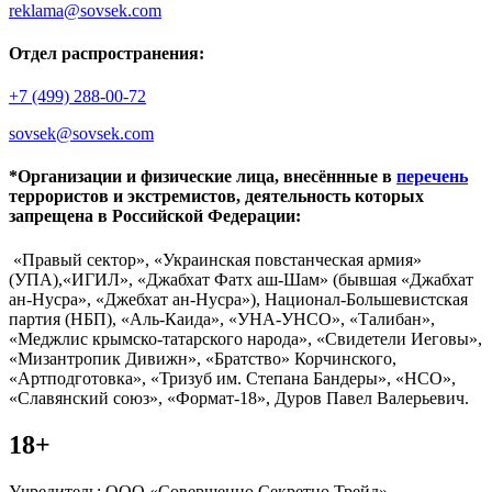
reklama@sovsek.com
Отдел распространения:
+7 (499) 288-00-72
sovsek@sovsek.com
*Организации и физические лица, внесённные в
перечень
террористов и экстремистов, деятельность которых
запрещена в Российской Федерации:
«Правый сектор», «Украинская повстанческая армия»
(УПА),«ИГИЛ», «Джабхат Фатх аш-Шам» (бывшая «Джабхат
ан-Нусра», «Джебхат ан-Нусра»), Национал-Большевистская
партия (НБП), «Аль-Каида», «УНА-УНСО», «Талибан»,
«Меджлис крымско-татарского народа», «Свидетели Иеговы»,
«Мизантропик Дивижн», «Братство» Корчинского,
«Артподготовка», «Тризуб им. Степана Бандеры», «НСО»,
«Славянский союз», «Формат-18», Дуров Павел Валерьевич.
18+
Учредитель: ООО «Совершенно Секретно Трейд».