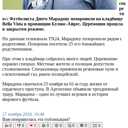
сек
ре
тн
о»: Футболиста Диего Марадону похоронили на кладбище
Bella Vista в провинции Буэнос-Айрес. Церемония прошла
в закрытом режиме.
По данным телеканала TN24, Марадону похоронили рядом с
родителями. Похороны посетили 25 его ближайших
родственников.
При этом у кладбища собралось много людей. Церемонию
охранял спецназ. Местные жители и полиция допустили
столкновения. Спецназовцы применили резиновые пули и
слезоточивый газ, ранен полицейский.
Марадона скончался 25 ноября на 61-м году жизни от
сердечного приступа. В Аргентине объявили трехдневный
траур. Марадона – один из лучших игроков в истории
мирового футбола.
27 ноября 2020, 10:48
Вам понравилась эта публикация?
👍
0
👎
0
❤
0
😆
0
😡
0
🤔
0
🙈
0
🧘‍♀️
0