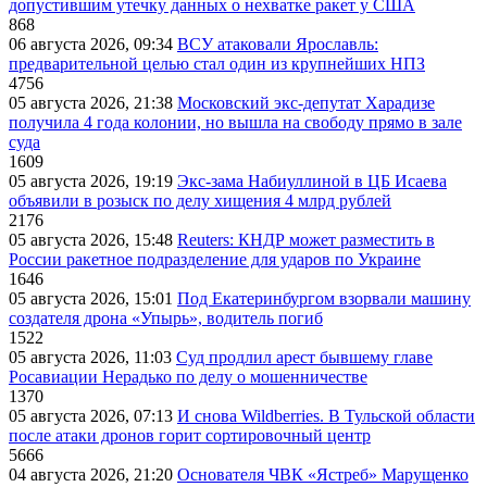
допустившим утечку данных о нехватке ракет у США
868
06 августа 2026, 09:34
ВСУ атаковали Ярославль:
предварительной целью стал один из крупнейших НПЗ
4756
05 августа 2026, 21:38
Московский экс-депутат Харадизе
получила 4 года колонии, но вышла на свободу прямо в зале
суда
1609
05 августа 2026, 19:19
Экс-зама Набиуллиной в ЦБ Исаева
объявили в розыск по делу хищения 4 млрд рублей
2176
05 августа 2026, 15:48
Reuters: КНДР может разместить в
России ракетное подразделение для ударов по Украине
1646
05 августа 2026, 15:01
Под Екатеринбургом взорвали машину
создателя дрона «Упырь», водитель погиб
1522
05 августа 2026, 11:03
Суд продлил арест бывшему главе
Росавиации Нерадько по делу о мошенничестве
1370
05 августа 2026, 07:13
И снова Wildberries. В Тульской области
после атаки дронов горит сортировочный центр
5666
04 августа 2026, 21:20
Основателя ЧВК «Ястреб» Марущенко