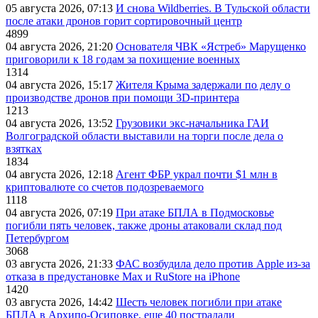
05 августа 2026, 07:13
И снова Wildberries. В Тульской области
после атаки дронов горит сортировочный центр
4899
04 августа 2026, 21:20
Основателя ЧВК «Ястреб» Марущенко
приговорили к 18 годам за похищение военных
1314
04 августа 2026, 15:17
Жителя Крыма задержали по делу о
производстве дронов при помощи 3D‑принтера
1213
04 августа 2026, 13:52
Грузовики экс-начальника ГАИ
Волгоградской области выставили на торги после дела о
взятках
1834
04 августа 2026, 12:18
Агент ФБР украл почти $1 млн в
криптовалюте со счетов подозреваемого
1118
04 августа 2026, 07:19
При атаке БПЛА в Подмосковье
погибли пять человек, также дроны атаковали склад под
Петербургом
3068
03 августа 2026, 21:33
ФАС возбудила дело против Apple из-за
отказа в предустановке Max и RuStore на iPhone
1420
03 августа 2026, 14:42
Шесть человек погибли при атаке
БПЛА в Архипо-Осиповке, еще 40 пострадали