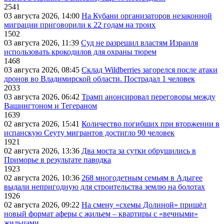
2541
03 августа 2026, 14:00
На Кубани организаторов незаконной
миграции приговорили к 22 годам на троих
1502
03 августа 2026, 11:39
Суд не разрешил властям Израиля
использовать крокодилов для охраны тюрем
1468
03 августа 2026, 08:45
Склад Wildberries загорелся после атаки
дронов во Владимирской области. Пострадал 1 человек
2033
03 августа 2026, 06:42
Трамп анонсировал переговоры между
Вашингтоном и Тегераном
1639
02 августа 2026, 15:41
Количество погибших при вторжении в
испанскую Сеуту мигрантов достигло 90 человек
1921
02 августа 2026, 13:36
Два моста за сутки обрушились в
Приморье в результате паводка
1923
02 августа 2026, 10:36
268 многодетным семьям в Адыгее
выдали непригодную для строительства землю на болотах
1926
02 августа 2026, 09:22
На смену «схемы Долиной» пришёл
новый формат аферы с жильем – квартиры с «вечными»
жильцами