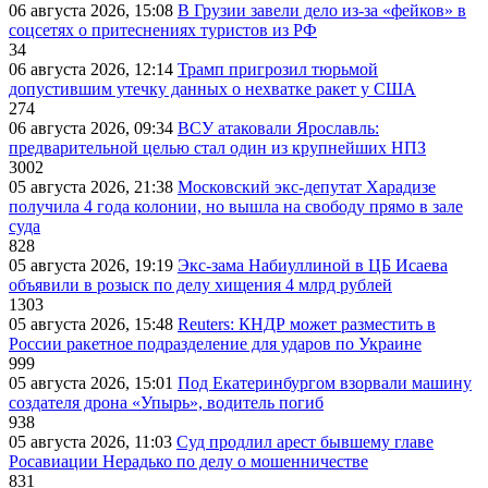
06 августа 2026, 15:08
В Грузии завели дело из-за «фейков» в
соцсетях о притеснениях туристов из РФ
34
06 августа 2026, 12:14
Трамп пригрозил тюрьмой
допустившим утечку данных о нехватке ракет у США
274
06 августа 2026, 09:34
ВСУ атаковали Ярославль:
предварительной целью стал один из крупнейших НПЗ
3002
05 августа 2026, 21:38
Московский экс-депутат Харадизе
получила 4 года колонии, но вышла на свободу прямо в зале
суда
828
05 августа 2026, 19:19
Экс-зама Набиуллиной в ЦБ Исаева
объявили в розыск по делу хищения 4 млрд рублей
1303
05 августа 2026, 15:48
Reuters: КНДР может разместить в
России ракетное подразделение для ударов по Украине
999
05 августа 2026, 15:01
Под Екатеринбургом взорвали машину
создателя дрона «Упырь», водитель погиб
938
05 августа 2026, 11:03
Суд продлил арест бывшему главе
Росавиации Нерадько по делу о мошенничестве
831