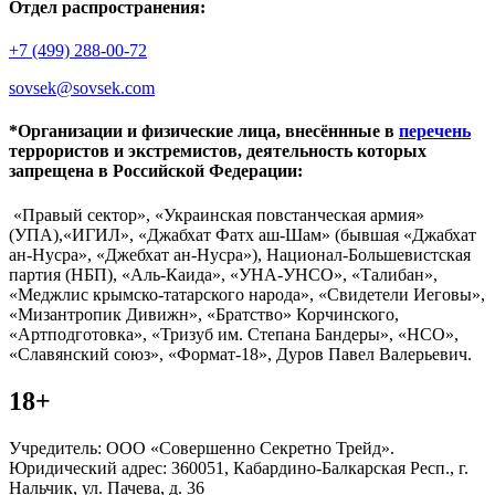
Отдел распространения:
+7 (499) 288-00-72
sovsek@sovsek.com
*Организации и физические лица, внесённные в
перечень
террористов и экстремистов, деятельность которых
запрещена в Российской Федерации:
«Правый сектор», «Украинская повстанческая армия»
(УПА),«ИГИЛ», «Джабхат Фатх аш-Шам» (бывшая «Джабхат
ан-Нусра», «Джебхат ан-Нусра»), Национал-Большевистская
партия (НБП), «Аль-Каида», «УНА-УНСО», «Талибан»,
«Меджлис крымско-татарского народа», «Свидетели Иеговы»,
«Мизантропик Дивижн», «Братство» Корчинского,
«Артподготовка», «Тризуб им. Степана Бандеры», «НСО»,
«Славянский союз», «Формат-18», Дуров Павел Валерьевич.
18+
Учредитель: ООО «Совершенно Секретно Трейд».
Юридический адрес: 360051, Кабардино-Балкарская Респ., г.
Нальчик, ул. Пачева, д. 36