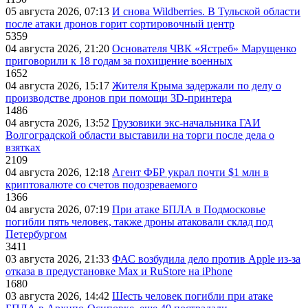
05 августа 2026, 07:13
И снова Wildberries. В Тульской области
после атаки дронов горит сортировочный центр
5359
04 августа 2026, 21:20
Основателя ЧВК «Ястреб» Марущенко
приговорили к 18 годам за похищение военных
1652
04 августа 2026, 15:17
Жителя Крыма задержали по делу о
производстве дронов при помощи 3D‑принтера
1486
04 августа 2026, 13:52
Грузовики экс-начальника ГАИ
Волгоградской области выставили на торги после дела о
взятках
2109
04 августа 2026, 12:18
Агент ФБР украл почти $1 млн в
криптовалюте со счетов подозреваемого
1366
04 августа 2026, 07:19
При атаке БПЛА в Подмосковье
погибли пять человек, также дроны атаковали склад под
Петербургом
3411
03 августа 2026, 21:33
ФАС возбудила дело против Apple из-за
отказа в предустановке Max и RuStore на iPhone
1680
03 августа 2026, 14:42
Шесть человек погибли при атаке