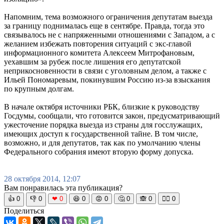
Напомним, тема возможного ограничения депутатам выезда
за границу поднималась еще в сентябре. Правда, тогда это
связывалось не с напряженными отношениями с Западом, а с
желанием избежать повторения ситуаций с экс-главой
информационного комитета Алексеем Митрофановым,
уехавшим за рубеж после лишения его депутатской
неприкосновенности в связи с уголовным делом, а также с
Ильей Пономаревым, покинувшим Россию из-за взыскания
по крупным долгам.
В начале октября источники РБК, близкие к руководству
Госдумы, сообщали, что готовится закон, предусматривающий
ужесточение порядка выезда из страны для госслужащих,
имеющих доступ к государственной тайне. В том числе,
возможно, и для депутатов, так как по умолчанию члены
Федерального собрания имеют вторую форму допуска.
28 октября 2014, 12:07
Вам понравилась эта публикация?
👍
0
👎
0
❤
0
😆
0
😡
0
🤔
0
🙈
0
🧘‍♀️
0
Поделиться