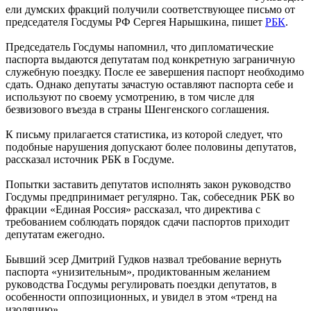
ели думских фракций получили соответствующее письмо от
председателя Госдумы РФ Сергея Нарышкина, пишет
РБК
.
Председатель Госдумы напомнил, что дипломатические
паспорта выдаются депутатам под конкретную заграничную
служебную поездку. После ее завершения паспорт необходимо
сдать. Однако депутаты зачастую оставляют паспорта себе и
используют по своему усмотрению, в том числе для
безвизового въезда в страны Шенгенского соглашения.
К письму прилагается статистика, из которой следует, что
подобные нарушения допускают более половины депутатов,
рассказал источник РБК в Госдуме.
Попытки заставить депутатов исполнять закон руководство
Госдумы предпринимает регулярно. Так, собеседник РБК во
фракции «Единая Россия» рассказал, что директива с
требованием соблюдать порядок сдачи паспортов приходит
депутатам ежегодно.
Бывший эсер Дмитрий Гудков назвал требование вернуть
паспорта «унизительным», продиктованным желанием
руководства Госдумы регулировать поездки депутатов, в
особенности оппозиционных, и увидел в этом «тренд на
изоляцию».