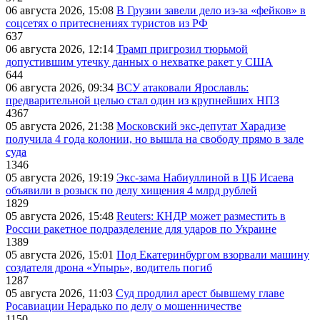
06 августа 2026, 15:08
В Грузии завели дело из-за «фейков» в
соцсетях о притеснениях туристов из РФ
637
06 августа 2026, 12:14
Трамп пригрозил тюрьмой
допустившим утечку данных о нехватке ракет у США
644
06 августа 2026, 09:34
ВСУ атаковали Ярославль:
предварительной целью стал один из крупнейших НПЗ
4367
05 августа 2026, 21:38
Московский экс-депутат Харадизе
получила 4 года колонии, но вышла на свободу прямо в зале
суда
1346
05 августа 2026, 19:19
Экс-зама Набиуллиной в ЦБ Исаева
объявили в розыск по делу хищения 4 млрд рублей
1829
05 августа 2026, 15:48
Reuters: КНДР может разместить в
России ракетное подразделение для ударов по Украине
1389
05 августа 2026, 15:01
Под Екатеринбургом взорвали машину
создателя дрона «Упырь», водитель погиб
1287
05 августа 2026, 11:03
Суд продлил арест бывшему главе
Росавиации Нерадько по делу о мошенничестве
1150