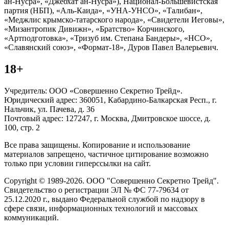
ан-Нусра», «Джебхат ан-Нусра»), Национал-Большевистская
партия (НБП), «Аль-Каида», «УНА-УНСО», «Талибан»,
«Меджлис крымско-татарского народа», «Свидетели Иеговы»,
«Мизантропик Дивижн», «Братство» Корчинского,
«Артподготовка», «Тризуб им. Степана Бандеры», «НСО»,
«Славянский союз», «Формат-18», Дуров Павел Валерьевич.
18+
Учредитель: ООО «Совершенно Секретно Трейд».
Юридический адрес: 360051, Кабардино-Балкарская Респ., г.
Нальчик, ул. Пачева, д. 36
Почтовый адрес: 127247, г. Москва, Дмитровское шоссе, д.
100, стр. 2
Все права защищены. Копирование и использование
материалов запрещено, частичное цитирование возможно
только при условии гиперссылки на сайт.
Copyright © 1989-2026. ООО "Совершенно Секретно Трейд".
Свидетельство о регистрации ЭЛ № ФС 77-79634 от
25.12.2020 г., выдано Федеральной службой по надзору в
сфере связи, информационных технологий и массовых
коммуникаций.