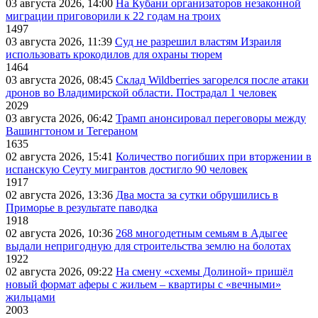
03 августа 2026, 14:00
На Кубани организаторов незаконной
миграции приговорили к 22 годам на троих
1497
03 августа 2026, 11:39
Суд не разрешил властям Израиля
использовать крокодилов для охраны тюрем
1464
03 августа 2026, 08:45
Склад Wildberries загорелся после атаки
дронов во Владимирской области. Пострадал 1 человек
2029
03 августа 2026, 06:42
Трамп анонсировал переговоры между
Вашингтоном и Тегераном
1635
02 августа 2026, 15:41
Количество погибших при вторжении в
испанскую Сеуту мигрантов достигло 90 человек
1917
02 августа 2026, 13:36
Два моста за сутки обрушились в
Приморье в результате паводка
1918
02 августа 2026, 10:36
268 многодетным семьям в Адыгее
выдали непригодную для строительства землю на болотах
1922
02 августа 2026, 09:22
На смену «схемы Долиной» пришёл
новый формат аферы с жильем – квартиры с «вечными»
жильцами
2003