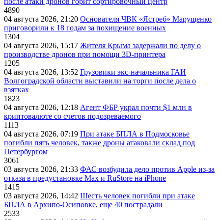
после атаки дронов горит сортировочный центр
4890
04 августа 2026, 21:20
Основателя ЧВК «Ястреб» Марущенко
приговорили к 18 годам за похищение военных
1304
04 августа 2026, 15:17
Жителя Крыма задержали по делу о
производстве дронов при помощи 3D‑принтера
1205
04 августа 2026, 13:52
Грузовики экс-начальника ГАИ
Волгоградской области выставили на торги после дела о
взятках
1823
04 августа 2026, 12:18
Агент ФБР украл почти $1 млн в
криптовалюте со счетов подозреваемого
1113
04 августа 2026, 07:19
При атаке БПЛА в Подмосковье
погибли пять человек, также дроны атаковали склад под
Петербургом
3061
03 августа 2026, 21:33
ФАС возбудила дело против Apple из-за
отказа в предустановке Max и RuStore на iPhone
1415
03 августа 2026, 14:42
Шесть человек погибли при атаке
БПЛА в Архипо-Осиповке, еще 40 пострадали
2533