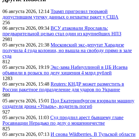
06 августа 2026, 12:14
Трамп пригрозил тюрьмой
допустившим утечку данных о нехватке ракет у США
256
06 августа 2026, 09:34
ВСУ атаковали Ярославль:
предварительной целью стал один из крупнейших НПЗ
2981
05 августа 2026, 21:38
Московский экс-депутат Харадизе
получила 4 года колонии, но вышла на свободу прямо в зале
суда
812
05 августа 2026, 19:19
Экс-зама Набиуллиной в ЦБ Исаева
объявили в розыск по делу хищения 4 млрд рублей
1283
05 августа 2026, 15:48
Reuters: КНДР может разместить в
России ракетное подразделение для ударов по Украине
989
05 августа 2026, 15:01
Под Екатеринбургом взорвали машину
создателя дрона «Упырь», водитель погиб
927
05 августа 2026, 11:03
Суд продлил арест бывшему главе
Росавиации Нерадько по делу о мошенничестве
825
05 августа 2026, 07:13
И снова Wildberries. В Тульской области