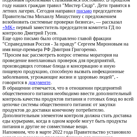
году наших граждан травил "Мистер Сидр". Дети травятся в
летних лагерях. Сегодня направил
письмо
председателю
Правительства Михаилу Мишустину с предложением
возобновить системные проверки бизнеса», — рассказал
«МК»
первый заместитель председателя комитета ГД по
контролю Дмитрий Гусев.
Еще одно письмо было отправлено главой фракции
"Справедливая Россия - За правду" Сергеем Мироновым на
имя вице-премьера РФ Дмитрия Григоренко.
"Просим вас рассмотреть вопрос отмены моратория на
проведение внеплановых проверок для предприятий,
производящих готовые блюда и консервацию и иную
пищевую продукцию, способную вызвать инфекционные
заболевания, угрожающие жизни и здоровью людей", -
говорится в
документе
.
В обращении отмечается, что в отношении предприятий
общественного питания необходимо ввести дополнительный
контроль качества продуктов питания и готовых блюд во всей
цепочке системы общественного питания: от закупки
продуктов до доставки конечному потребителю.
Дополнительным элементом контроля должна стать доставка
еды курьерами, когда в одном коробе могут быть продукты
питания и другие не совместимые вещи.
Напомним, что в марте 2022 года Правительство установило