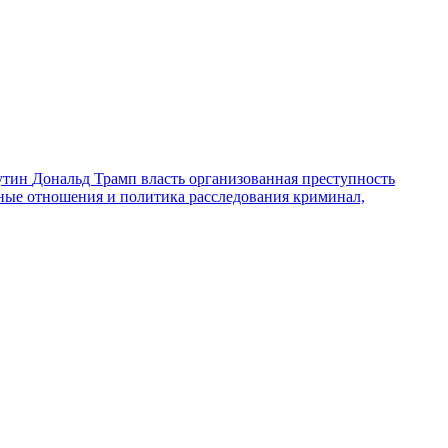
утин
Дональд Трамп
власть
организованная преступность
ные отношения и политика
расследования
криминал,