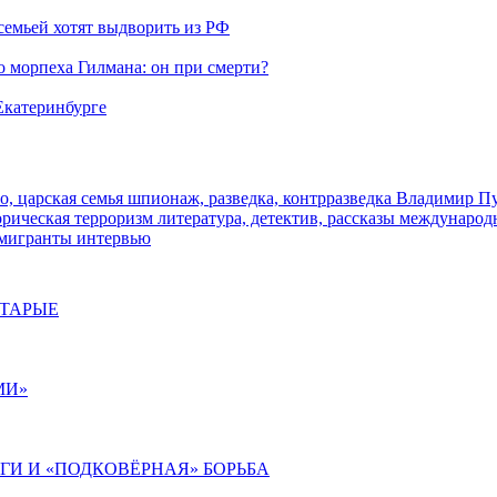
семьей хотят выдворить из РФ
морпеха Гилмана: он при смерти?
 Екатеринбурге
о, царская семья
шпионаж, разведка, контрразведка
Владимир П
торическая
терроризм
литература, детектив, рассказы
международ
 мигранты
интервью
СТАРЫЕ
МИ»
ИГИ И «ПОДКОВЁРНАЯ» БОРЬБА