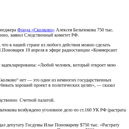
енеджера
Фонда «Сколково»
Алексея Бельтюкова 750 тыс.
онно, заявил Следственный комитет РФ.
, что в нашей стране из любого действия можно сделать
И.Пономарев 19 апреля в эфире радиостанции «Коммерсант
и задекларированы: «Любой человек, который откроет мою
Сколково“ нет — это один из немногих государственных
 убивать хороший проект в политических целях», — сказал
едственно Счетной палатой.
ьтюкова возбуждено уголовное дело по ст.160 УК РФ (растрата
едал депутату Госдумы Илье Пономареву $750 тыс. «Растрату