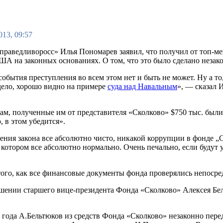
013, 09:57
праведливоросс» Илья Пономарев заявил, что получил от топ-м
ША на законных основаниях. О том, что это было сделано незак
обытия преступления во всем этом нет и быть не может. Ну а то
дело, хорошо видно на примере
суда над Навальным
», — сказал 
вам, полученные им от представителя «Сколково» $750 тыс. был
 в этом убедится».
рения закона все абсолютно чисто, никакой коррупции в фонде „
в котором все абсолютно нормально. Очень печально, если будут
того, как все финансовые документы фонда проверялись непоср
шении старшего вице-президента Фонда «Сколково» Алексея Бел
2 года А.Бельтюков из средств Фонда «Сколково» незаконно пер