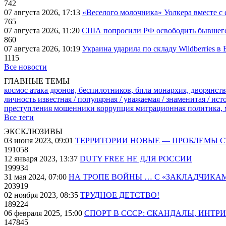
742
07 августа 2026, 17:13
«Веселого молочника» Уолкера вместе с 
765
07 августа 2026, 11:20
США попросили РФ освободить бывшего 
860
07 августа 2026, 10:19
Украина ударила по складу Wildberries в
1115
Все новости
ГЛАВНЫЕ ТЕМЫ
космос
атака дронов, беспилотников, бпла
монархия, дворянств
личность известная / популярная / уважаемая / знаменитая / ис
преступления
мошенники
коррупция
миграционная политика,
Все теги
ЭКСКЛЮЗИВЫ
03 июня 2023, 09:01
ТЕРРИТОРИИ НОВЫЕ — ПРОБЛЕМЫ 
191058
12 января 2023, 13:37
DUTY FREE НЕ ДЛЯ РОССИИ
199934
31 мая 2024, 07:00
НА ТРОПЕ ВОЙНЫ … С «ЗАКЛАДЧИКА
203919
02 ноября 2023, 08:35
ТРУДНОЕ ДЕТСТВО!
189224
06 февраля 2025, 15:00
СПОРТ В СССР: СКАНДАЛЫ, ИНТР
147845