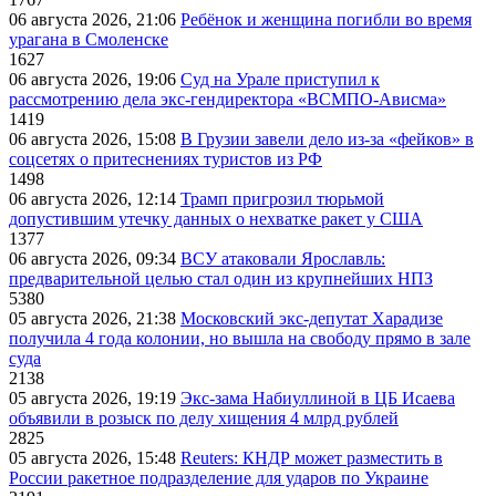
06 августа 2026, 21:06
Ребёнок и женщина погибли во время
урагана в Смоленске
1627
06 августа 2026, 19:06
Суд на Урале приступил к
рассмотрению дела экс-гендиректора «ВСМПО-Ависма»
1419
06 августа 2026, 15:08
В Грузии завели дело из-за «фейков» в
соцсетях о притеснениях туристов из РФ
1498
06 августа 2026, 12:14
Трамп пригрозил тюрьмой
допустившим утечку данных о нехватке ракет у США
1377
06 августа 2026, 09:34
ВСУ атаковали Ярославль:
предварительной целью стал один из крупнейших НПЗ
5380
05 августа 2026, 21:38
Московский экс-депутат Харадизе
получила 4 года колонии, но вышла на свободу прямо в зале
суда
2138
05 августа 2026, 19:19
Экс-зама Набиуллиной в ЦБ Исаева
объявили в розыск по делу хищения 4 млрд рублей
2825
05 августа 2026, 15:48
Reuters: КНДР может разместить в
России ракетное подразделение для ударов по Украине