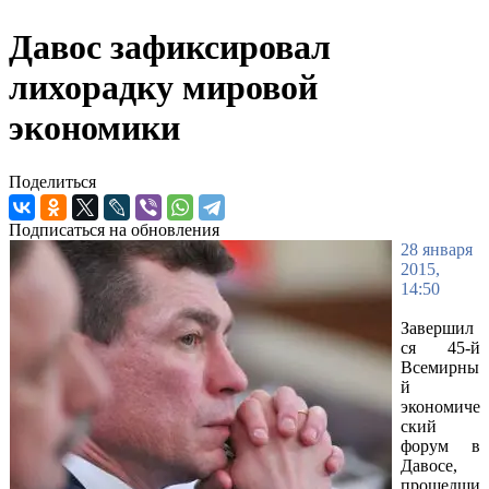
Давос зафиксировал
лихорадку мировой
экономики
Поделиться
Подписаться на обновления
28 января
2015,
14:50
Завершил
ся 45-й
Всемирны
й
экономиче
ский
форум в
Давосе,
прошедши