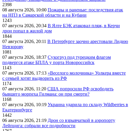
2398
08 августа 2026, 10:00
Пожары и раненые: последствия атак
на НПЗ в Самарской области и на Кубани
1243
07 августа 2026, 20:34
В Ялте БЭК атаковал пляж, в Керчи
дрон попал в жилой дом
1844
07 августа 2026, 20:11
В Петербурге заочно арестовали Лидию
Невзорову
1081
07 августа 2026, 18:37
Сухогруз под турецким флагом
подвергся атаке БПЛА у порта Новороссийск
1143
07 августа 2026, 17:13
«Веселого молочника» Уолкера вместе
с семьей хотят выдворить из РФ
1174
07 августа 2026, 11:20
США попросили РФ освободить
бывшего морпеха Гилмана: он при смерти?
1168
07 августа 2026, 10:19
Украина ударила по складу Wildberries в
Екатеринбурге
1442
06 августа 2026, 21:19
Дрон со взрывчаткой в аэропорту
Лейпцига: собрали все подробности
1767