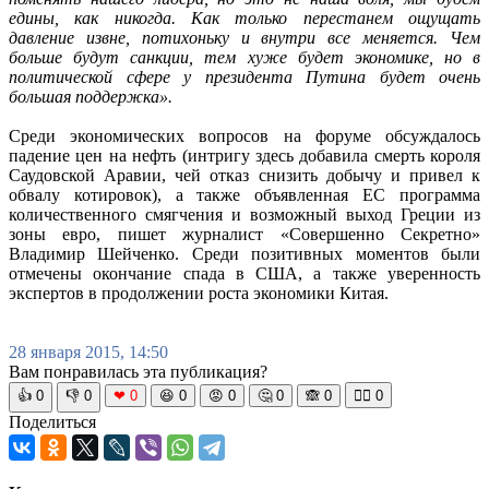
едины, как никогда. Как только перестанем ощущать
давление извне, потихоньку и внутри все меняется. Чем
больше будут санкции, тем хуже будет экономике, но в
политической сфере у президента Путина будет очень
большая поддержка».
Среди экономических вопросов на форуме обсуждалось
падение цен на нефть (интригу здесь добавила смерть короля
Саудовской Аравии, чей отказ снизить добычу и привел к
обвалу котировок), а также объявленная ЕС программа
количественного смягчения и возможный выход Греции из
зоны евро, пишет журналист «Совершенно Секретно»
Владимир Шейченко. Среди позитивных моментов были
отмечены окончание спада в США, а также уверенность
экспертов в продолжении роста экономики Китая.
28 января 2015, 14:50
Вам понравилась эта публикация?
👍
0
👎
0
❤
0
😆
0
😡
0
🤔
0
🙈
0
🧘‍♀️
0
Поделиться