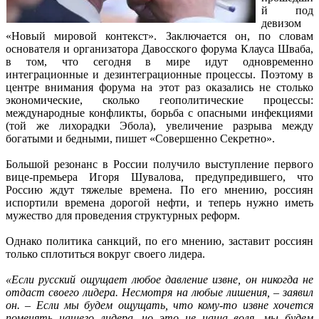
й под
девизом
«Новый мировой контекст». Закл
ючается он, по словам
основателя и организатора Давосского форума Клауса Шваба,
в том, что сегодня в мире идут одновременно
интеграционные и дезинтеграционные процессы. Поэтому в
центре внимания форума на этот раз оказались не столько
экономические, сколько геополитические процессы:
международные конфликты, борьба с опасными инфекциями
(той же лихорадки Эбола), увеличение разрыва между
богатыми и бедными, пишет «Совершенно Секретно».
Большой резонанс в России получило выступление первого
вице-премьера Игоря Шувалова, предупредившего, что
Россию ждут тяжелые времена. По его мнению, россиян
испортили времена дорогой нефти, и теперь нужно иметь
мужество для проведения структурных реформ.
Однако политика санкций, по его мнению, заставит россиян
только сплотиться вокруг своего лидера.
«Если русский ощущает любое давление извне, он никогда не
отдаст своего лидера. Несмотря на любые лишения, – заявил
он. – Если мы будем ощущать, что кому-то извне хочется
поменять нашего лидера, но это не наша воля, мы будем