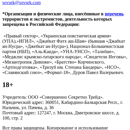
sovsek@sovsek.com
*Организации и физические лица, внесённные в
перечень
террористов и экстремистов, деятельность которых
запрещена в Российской Федерации:
«Правый сектор», «Украинская повстанческая армия»
(УПА),«ИГИЛ», «Джабхат Фатх аш-Шам» (бывшая «Джабхат
ан-Нусра», «Джебхат ан-Нусра»), Национал-Большевистская
партия (НБП), «Аль-Каида», «УНА-УНСО», «Талибан»,
«Меджлис крымско-татарского народа», «Свидетели Иеговы»,
«Мизантропик Дивижн», «Братство» Корчинского,
«Артподготовка», «Тризуб им. Степана Бандеры», «НСО»,
«Славянский союз», «Формат-18», Дуров Павел Валерьевич.
18+
Учредитель: ООО «Совершенно Секретно Трейд».
Юридический адрес: 360051, Кабардино-Балкарская Респ., г.
Нальчик, ул. Пачева, д. 36
Почтовый адрес: 127247, г. Москва, Дмитровское шоссе, д.
100, стр. 2
Все права защищены. Копирование и использование