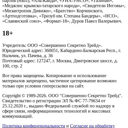
партия (НБП), «Аль-Каида», «УНА-УНСО», «Талибан»,
«Меджлис крымско-татарского народа», «Свидетели Иеговы»,
«Мизантропик Дивижн», «Братство» Корчинского,
«Артподготовка», «Тризуб им. Степана Бандеры», «НСО»,
«Славянский союз», «Формат-18», Дуров Павел Валерьевич.
18+
Учредитель: ООО «Совершенно Секретно Трейд».
Юридический адрес: 360051, Кабардино-Балкарская Респ., г.
Нальчик, ул. Пачева, д. 36
Почтовый адрес: 127247, г. Москва, Дмитровское шоссе, д.
100, стр. 2
Все права защищены. Копирование и использование
материалов запрещено, частичное цитирование возможно
только при условии гиперссылки на сайт.
Copyright © 1989-2026. ООО "Совершенно Секретно Трейд".
Свидетельство о регистрации ЭЛ № ФС 77-79634 от
25.12.2020 г., выдано Федеральной службой по надзору в
сфере связи, информационных технологий и массовых
коммуникаций.
Политика конфиценциальности
и
Согласие на обработку