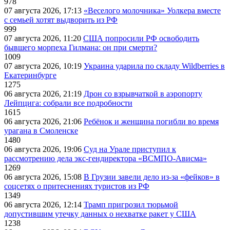
978
07 августа 2026, 17:13
«Веселого молочника» Уолкера вместе
с семьей хотят выдворить из РФ
999
07 августа 2026, 11:20
США попросили РФ освободить
бывшего морпеха Гилмана: он при смерти?
1009
07 августа 2026, 10:19
Украина ударила по складу Wildberries в
Екатеринбурге
1275
06 августа 2026, 21:19
Дрон со взрывчаткой в аэропорту
Лейпцига: собрали все подробности
1615
06 августа 2026, 21:06
Ребёнок и женщина погибли во время
урагана в Смоленске
1480
06 августа 2026, 19:06
Суд на Урале приступил к
рассмотрению дела экс-гендиректора «ВСМПО-Ависма»
1269
06 августа 2026, 15:08
В Грузии завели дело из-за «фейков» в
соцсетях о притеснениях туристов из РФ
1349
06 августа 2026, 12:14
Трамп пригрозил тюрьмой
допустившим утечку данных о нехватке ракет у США
1238