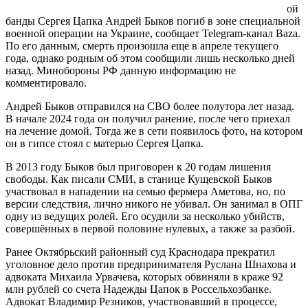
ой
банды Сергея Цапка Андрей Быков погиб в зоне специальной
военной операции на Украине, сообщает Telegram-канал Baza.
По его данным, смерть произошла еще в апреле текущего
года, однако родным об этом сообщили лишь несколько дней
назад. Минобороны РФ данную информацию не
комментировало.
Андрей Быков отправился на СВО более полутора лет назад.
В начале 2024 года он получил ранение, после чего приехал
на лечение домой. Тогда же в сети появилось фото, на котором
он в гипсе стоял с матерью Сергея Цапка.
В 2013 году Быков был приговорен к 20 годам лишения
свободы. Как писали СМИ, в станице Кущевской Быков
участвовал в нападении на семью фермера Аметова, но, по
версии следствия, лично никого не убивал. Он занимал в ОПГ
одну из ведущих ролей. Его осудили за несколько убийств,
совершённых в первой половине нулевых, а также за разбой.
Ранее Октябрьский районный суд Краснодара прекратил
уголовное дело против предпринимателя Руслана Шнахова и
адвоката Михаила Урвачева, которых обвиняли в краже 92
млн рублей со счета Надежды Цапок в Россельхозбанке.
Адвокат Владимир Резников, участвовавший в процессе,