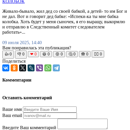
КОЛОБОК
Живало-бывало, жил дед со своей бабкой, а детей- то им Бог и
не дал. Вот и говорит дед бабке: «Испеки-ка ты мне бабка
колобка. Хоть будет у меня сыночек, я его выращу, выкормлю
и отправлю в Следственный комитет следователем
работать»...
09 июля 2025, 14:40
Вам понравилась эта публикация?
👍
0
👎
0
❤
0
😆
0
😡
0
🤔
0
🙈
0
🧘‍♀️
0
Поделиться
Комментарии
Оставить комментарий
Ваше имя
Ваш email
Введите Ваш комментарий