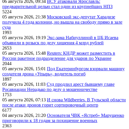
06 августа 2026, 09:34
ВСУ атаковали Ярославль:
предварительной целью стал один из крупнейших НПЗ
5224
05 августа 2026, 21:38
Московский экс-депутат Харадизе
получила 4 года колонии, но вышла на свободу прямо в зале
суда
1993
05 августа 2026, 19:19
Экс-зама Набиуллиной в ЦБ Исаева
объявили в розыск по делу хищения 4 млрд рублей
2653
05 августа 2026, 15:48
Reuters: КНДР может разместить в
России ракетное подразделение для ударов по Украине
2044
05 августа 2026, 15:01
Под Екатеринбургом взорвали машину
создателя дрона «Упырь», водитель погиб
1897
05 августа 2026, 11:03
Суд продлил арест бывшему главе
Росавиации Нерадько по делу о мошенничестве
1753
05 августа 2026, 07:13
И снова Wildberries. В Тульской области
после атаки дронов горит сортировочный центр
6177
04 августа 2026, 21:20
Основателя ЧВК «Ястреб» Марущенко
приговорили к 18 годам за похищение военных
2363