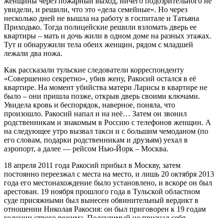
женщины через пожарный выход, ничего подозрительного не
увидели, и решили, что это «дела семейные». Но через
несколько дней не вышла на работу в госпитале и Татьяна
Приходько. Тогда полицейские решили взломать дверь ее
квартиры – мать и дочь жили в одном доме на разных этажах.
Тут и обнаружили тела обеих женщин, рядом с младшей
лежали два ножа.
Как рассказали тульские следователи корреспонденту
«Совершенно секретно», убив жену, Ракосий остался в её
квартире. На момент убийства матери Ларисы в квартире не
было – они пришла позже, открыв дверь своими ключами.
Увидела кровь и беспорядок, наверное, поняла, что
произошло. Ракосий напал и на неё… Затем он звонил
родственникам и знакомым в Россию с телефонов женщин. А
на следующее утро вызвал такси и с большим чемоданом (по
его словам, подарки родственникам и друзьям) уехал в
аэропорт, а далее — рейсом Нью-Йорк – Москва.
18 апреля 2011 года Ракосий прибыл в Москву, затем
постоянно переезжал с места на место, и лишь 20 октября 2013
года его местонахождение было установлено, и вскоре он был
арестован. 19 ноября прошлого года в Тульской областном
суде присяжными был вынесен обвинительный вердикт в
отношении Николая Ракосия: он был приговорен к 19 годам
колонии строго режима. Подсудимый не признал себя