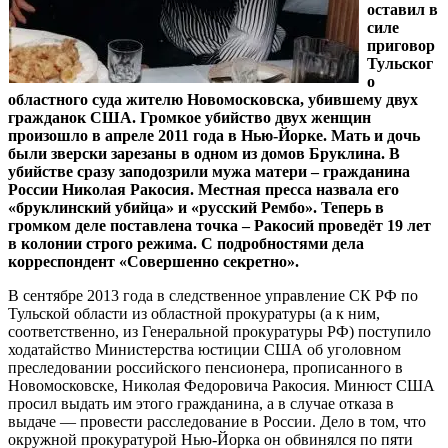
оставил в
силе
приговор
Тульског
о
областного суда жителю Новомосковска, убившему двух
гражданок США. Громкое убийство двух женщин
произошло в апреле 2011 года в Нью-Йорке. Мать и дочь
были зверски зарезаны в одном из домов Бруклина. В
убийстве сразу заподозрили мужа матери – гражданина
России Николая Ракосия. Местная пресса назвала его
«бруклинский убийца» и «русский Рембо». Теперь в
громком деле поставлена точка – Ракосий проведёт 19 лет
в колонии строго режима. С подробностями дела
корреспондент «Совершенно секретно».
В сентябре 2013 года в следственное управление СК РФ по
Тульской области из областной прокуратуры (а к ним,
соответственно, из Генеральной прокуратуры РФ) поступило
ходатайство Министерства юстиции США об уголовном
преследовании российского пенсионера, прописанного в
Новомосковске, Николая Федоровича Ракосия. Минюст США
просил выдать им этого гражданина, а в случае отказа в
выдаче — провести расследование в России. Дело в том, что
окружной прокуратурой Нью-Йорка он обвинялся по пяти