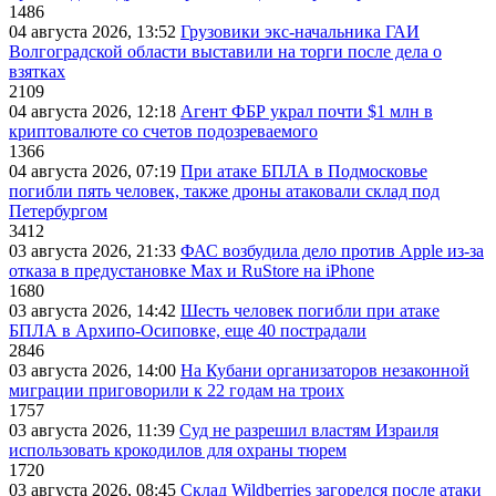
1486
04 августа 2026, 13:52
Грузовики экс-начальника ГАИ
Волгоградской области выставили на торги после дела о
взятках
2109
04 августа 2026, 12:18
Агент ФБР украл почти $1 млн в
криптовалюте со счетов подозреваемого
1366
04 августа 2026, 07:19
При атаке БПЛА в Подмосковье
погибли пять человек, также дроны атаковали склад под
Петербургом
3412
03 августа 2026, 21:33
ФАС возбудила дело против Apple из-за
отказа в предустановке Max и RuStore на iPhone
1680
03 августа 2026, 14:42
Шесть человек погибли при атаке
БПЛА в Архипо-Осиповке, еще 40 пострадали
2846
03 августа 2026, 14:00
На Кубани организаторов незаконной
миграции приговорили к 22 годам на троих
1757
03 августа 2026, 11:39
Суд не разрешил властям Израиля
использовать крокодилов для охраны тюрем
1720
03 августа 2026, 08:45
Склад Wildberries загорелся после атаки