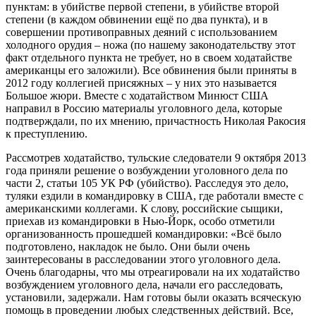
пунктам: в убийстве первой степени, в убийстве второй
степени (в каждом обвинении ещё по два пункта), и в
совершении противоправных деяний с использованием
холодного орудия – ножа (по нашему законодательству этот
факт отдельного пункта не требует, но в своем ходатайстве
американцы его заложили). Все обвинения были приняты в
2012 году коллегией присяжных – у них это называется
Большое жюри. Вместе с ходатайством Минюст США
направил в Россию материалы уголовного дела, которые
подтверждали, по их мнению, причастность Николая Ракосия
к преступлению.
Рассмотрев ходатайство, тульские следователи 9 октября 2013
года приняли решение о возбуждении уголовного дела по
части 2, статьи 105 УК РФ (убийство). Расследуя это дело,
туляки ездили в командировку в США, где работали вместе с
американскими коллегами. К слову, российские сыщики,
приехав из командировки в Нью-Йорк, особо отметили
организованность прошедшей командировки: «Всё было
подготовлено, накладок не было. Они были очень
заинтересованы в расследовании этого уголовного дела.
Очень благодарны, что мы отреагировали на их ходатайство
возбуждением уголовного дела, начали его расследовать,
установили, задержали. Нам готовы были оказать всяческую
помощь в проведении любых следственных действий. Все,