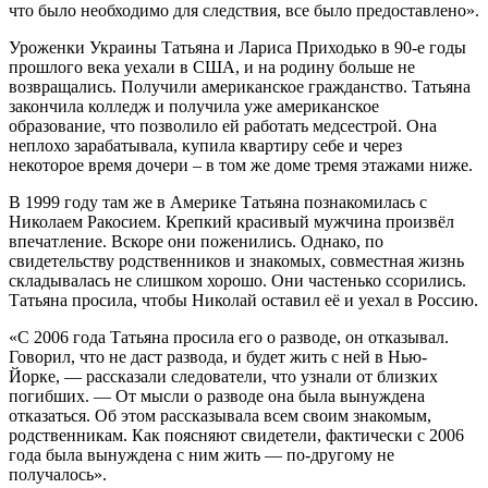
что было необходимо для следствия, все было предоставлено».
Уроженки Украины Татьяна и Лариса Приходько в 90-е годы
прошлого века уехали в США, и на родину больше не
возвращались. Получили американское гражданство. Татьяна
закончила колледж и получила уже американское
образование, что позволило ей работать медсестрой. Она
неплохо зарабатывала, купила квартиру себе и через
некоторое время дочери – в том же доме тремя этажами ниже.
В 1999 году там же в Америке Татьяна познакомилась с
Николаем Ракосием. Крепкий красивый мужчина произвёл
впечатление. Вскоре они поженились. Однако, по
свидетельству родственников и знакомых, совместная жизнь
складывалась не слишком хорошо. Они частенько ссорились.
Татьяна просила, чтобы Николай оставил её и уехал в Россию.
«С 2006 года Татьяна просила его о разводе, он отказывал.
Говорил, что не даст развода, и будет жить с ней в Нью-
Йорке, — рассказали следователи, что узнали от близких
погибших. — От мысли о разводе она была вынуждена
отказаться. Об этом рассказывала всем своим знакомым,
родственникам. Как поясняют свидетели, фактически с 2006
года была вынуждена с ним жить — по-другому не
получалось».