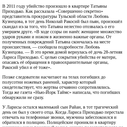
В 2011 году убийство произошло в квартире Татьяны
Приходько. Как рассказала «Совершенно секретно»
представитель прокуратуры Тульской области Любовь
Кузнецова, в тот день Николай Ракосий был пьян, произошёл
скандал из-за того, что Татьяна нелестно отозвалась о его
умершем друге. «В ходе ссоры он нанёс женщине множество
ударов руками и ножом в жизненно важные органы. От
полученных повреждений Татьяна скончалась на месте
происшествия, — сообщила подробности Любовь
Кузнецова. — В это время домой вернулась её дочь 28-летняя
Лариса Приходько. С целью сокрытия убийства ее матери,
опасаясь её обращения в правоохранительные органы,
Ракосий убил и её тоже».
Позже следователи насчитают на телах погибших до
полусотни ножевых ранений, характер который
свидетельствует, что жертвы отчаянно сопротивлялись.
Тогда же газета «Нью-Йорк Таймс» написала, что погибших
обнаружили не сразу.
У Ларисы остался маленький сын Райан, в тот трагический
день он был у своего отца. Когда Лариса Приходько перестала
отвечать на телефонные звонки, мужчина забеспокоился и
обратился в полицию. Полицейские проникли в квартиру