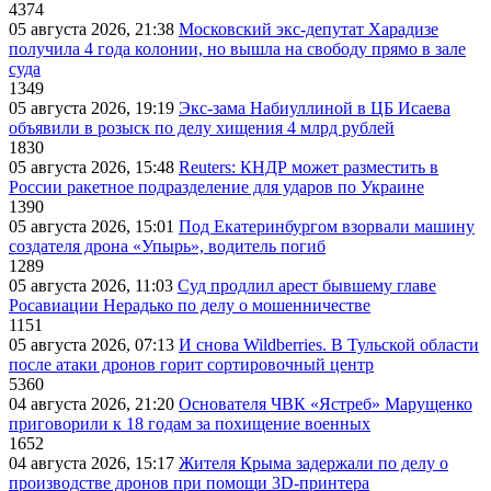
4374
05 августа 2026, 21:38
Московский экс-депутат Харадизе
получила 4 года колонии, но вышла на свободу прямо в зале
суда
1349
05 августа 2026, 19:19
Экс-зама Набиуллиной в ЦБ Исаева
объявили в розыск по делу хищения 4 млрд рублей
1830
05 августа 2026, 15:48
Reuters: КНДР может разместить в
России ракетное подразделение для ударов по Украине
1390
05 августа 2026, 15:01
Под Екатеринбургом взорвали машину
создателя дрона «Упырь», водитель погиб
1289
05 августа 2026, 11:03
Суд продлил арест бывшему главе
Росавиации Нерадько по делу о мошенничестве
1151
05 августа 2026, 07:13
И снова Wildberries. В Тульской области
после атаки дронов горит сортировочный центр
5360
04 августа 2026, 21:20
Основателя ЧВК «Ястреб» Марущенко
приговорили к 18 годам за похищение военных
1652
04 августа 2026, 15:17
Жителя Крыма задержали по делу о
производстве дронов при помощи 3D‑принтера