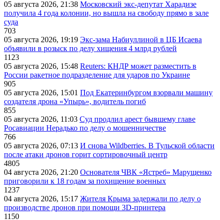
05 августа 2026, 21:38
Московский экс-депутат Харадизе
получила 4 года колонии, но вышла на свободу прямо в зале
суда
703
05 августа 2026, 19:19
Экс-зама Набиуллиной в ЦБ Исаева
объявили в розыск по делу хищения 4 млрд рублей
1123
05 августа 2026, 15:48
Reuters: КНДР может разместить в
России ракетное подразделение для ударов по Украине
905
05 августа 2026, 15:01
Под Екатеринбургом взорвали машину
создателя дрона «Упырь», водитель погиб
855
05 августа 2026, 11:03
Суд продлил арест бывшему главе
Росавиации Нерадько по делу о мошенничестве
766
05 августа 2026, 07:13
И снова Wildberries. В Тульской области
после атаки дронов горит сортировочный центр
4805
04 августа 2026, 21:20
Основателя ЧВК «Ястреб» Марущенко
приговорили к 18 годам за похищение военных
1237
04 августа 2026, 15:17
Жителя Крыма задержали по делу о
производстве дронов при помощи 3D‑принтера
1150