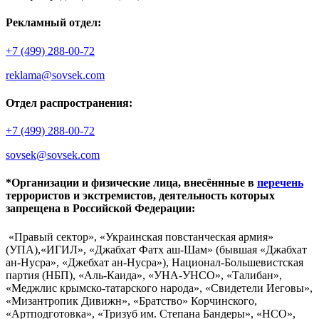
Рекламный отдел:
+7 (499) 288-00-72
reklama@sovsek.com
Отдел распространения:
+7 (499) 288-00-72
sovsek@sovsek.com
*Организации и физические лица, внесённные в
перечень
террористов и экстремистов, деятельность которых
запрещена в Российской Федерации:
«Правый сектор», «Украинская повстанческая армия»
(УПА),«ИГИЛ», «Джабхат Фатх аш-Шам» (бывшая «Джабхат
ан-Нусра», «Джебхат ан-Нусра»), Национал-Большевистская
партия (НБП), «Аль-Каида», «УНА-УНСО», «Талибан»,
«Меджлис крымско-татарского народа», «Свидетели Иеговы»,
«Мизантропик Дивижн», «Братство» Корчинского,
«Артподготовка», «Тризуб им. Степана Бандеры», «НСО»,