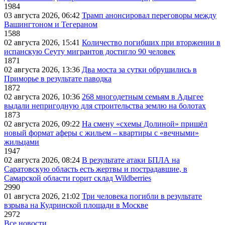
1984
03 августа 2026, 06:42
Трамп анонсировал переговоры между
Вашингтоном и Тегераном
1588
02 августа 2026, 15:41
Количество погибших при вторжении в
испанскую Сеуту мигрантов достигло 90 человек
1871
02 августа 2026, 13:36
Два моста за сутки обрушились в
Приморье в результате паводка
1872
02 августа 2026, 10:36
268 многодетным семьям в Адыгее
выдали непригодную для строительства землю на болотах
1873
02 августа 2026, 09:22
На смену «схемы Долиной» пришёл
новый формат аферы с жильем – квартиры с «вечными»
жильцами
1947
02 августа 2026, 08:24
В результате атаки БПЛА на
Саратовскую область есть жертвы и пострадавшие, в
Самарской области горит склад Wildberries
2990
01 августа 2026, 21:02
Три человека погибли в результате
взрыва на Кудринской площади в Москве
2972
Все новости