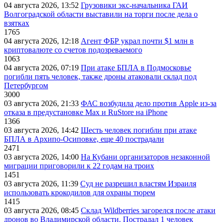
04 августа 2026, 13:52
Грузовики экс-начальника ГАИ
Волгоградской области выставили на торги после дела о
взятках
1765
04 августа 2026, 12:18
Агент ФБР украл почти $1 млн в
криптовалюте со счетов подозреваемого
1063
04 августа 2026, 07:19
При атаке БПЛА в Подмосковье
погибли пять человек, также дроны атаковали склад под
Петербургом
3000
03 августа 2026, 21:33
ФАС возбудила дело против Apple из-за
отказа в предустановке Max и RuStore на iPhone
1366
03 августа 2026, 14:42
Шесть человек погибли при атаке
БПЛА в Архипо-Осиповке, еще 40 пострадали
2471
03 августа 2026, 14:00
На Кубани организаторов незаконной
миграции приговорили к 22 годам на троих
1451
03 августа 2026, 11:39
Суд не разрешил властям Израиля
использовать крокодилов для охраны тюрем
1415
03 августа 2026, 08:45
Склад Wildberries загорелся после атаки
дронов во Владимирской области. Пострадал 1 человек