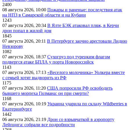
2400
08 августа 2026, 10:00
Пожары и раненые: последствия атак
на НПЗ в Самарской области и на Кубани
1243
07 августа 2026, 20:34
В Ялте БЭК атаковал пляж, в Керчи
дрон попал в жилой дом
1845
07 августа 2026, 20:11
В Петербурге заочно арестовали Лидию
Невзорову
1082
07 августа 2026, 18:37
Сухогруз под турецким флагом
подвергся атаке БПЛА у порта Новороссийск
1143
07 августа 2026, 17:13
«Веселого молочника» Уолкера вместе
с семьей хотят выдворить из РФ
1175
07 августа 2026, 11:20
США попросили РФ освободить
бывшего морпеха Гилмана: он при смерти?
1168
07 августа 2026, 10:19
Украина ударила по складу Wildberries в
Екатеринбурге
1442
06 августа 2026, 21:19
Дрон со взрывчаткой в аэропорту
Лейпцига: собрали все подробности
1768