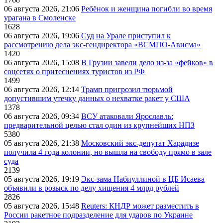
06 августа 2026, 21:06
Ребёнок и женщина погибли во время
урагана в Смоленске
1628
06 августа 2026, 19:06
Суд на Урале приступил к
рассмотрению дела экс-гендиректора «ВСМПО-Ависма»
1420
06 августа 2026, 15:08
В Грузии завели дело из-за «фейков» в
соцсетях о притеснениях туристов из РФ
1499
06 августа 2026, 12:14
Трамп пригрозил тюрьмой
допустившим утечку данных о нехватке ракет у США
1378
06 августа 2026, 09:34
ВСУ атаковали Ярославль:
предварительной целью стал один из крупнейших НПЗ
5380
05 августа 2026, 21:38
Московский экс-депутат Харадизе
получила 4 года колонии, но вышла на свободу прямо в зале
суда
2139
05 августа 2026, 19:19
Экс-зама Набиуллиной в ЦБ Исаева
объявили в розыск по делу хищения 4 млрд рублей
2826
05 августа 2026, 15:48
Reuters: КНДР может разместить в
России ракетное подразделение для ударов по Украине