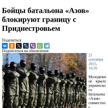
Бойцы батальона «Азов»
блокируют границу с
Приднестровьем
Поделиться
Подписаться на обновления
21
сентября
2015,
16:26
Молодежн
ое крыло
украинско
го
батальона
«Азов»
совместно
с