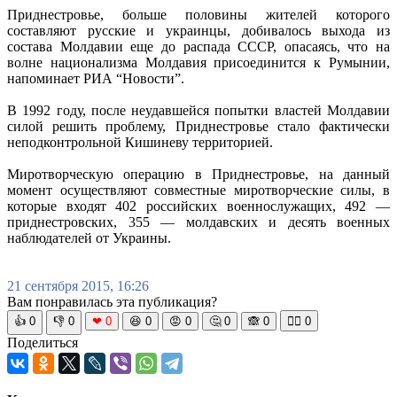
Приднестровье, больше половины жителей которого
составляют русские и украинцы, добивалось выхода из
состава Молдавии еще до распада СССР, опасаясь, что на
волне национализма Молдавия присоединится к Румынии,
напоминает РИА “Новости”.
В 1992 году, после неудавшейся попытки властей Молдавии
силой решить проблему, Приднестровье стало фактически
неподконтрольной Кишиневу территорией.
Миротворческую операцию в Приднестровье, на данный
момент осуществляют совместные миротворческие силы, в
которые входят 402 российских военнослужащих, 492 —
приднестровских, 355 — молдавских и десять военных
наблюдателей от Украины.
21 сентября 2015, 16:26
Вам понравилась эта публикация?
👍
0
👎
0
❤
0
😆
0
😡
0
🤔
0
🙈
0
🧘‍♀️
0
Поделиться