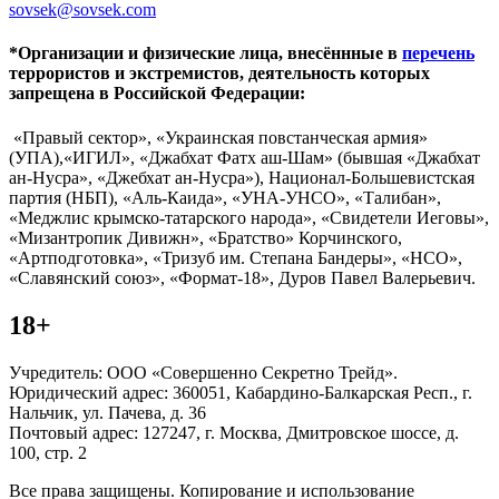
sovsek@sovsek.com
*Организации и физические лица, внесённные в
перечень
террористов и экстремистов, деятельность которых
запрещена в Российской Федерации:
«Правый сектор», «Украинская повстанческая армия»
(УПА),«ИГИЛ», «Джабхат Фатх аш-Шам» (бывшая «Джабхат
ан-Нусра», «Джебхат ан-Нусра»), Национал-Большевистская
партия (НБП), «Аль-Каида», «УНА-УНСО», «Талибан»,
«Меджлис крымско-татарского народа», «Свидетели Иеговы»,
«Мизантропик Дивижн», «Братство» Корчинского,
«Артподготовка», «Тризуб им. Степана Бандеры», «НСО»,
«Славянский союз», «Формат-18», Дуров Павел Валерьевич.
18+
Учредитель: ООО «Совершенно Секретно Трейд».
Юридический адрес: 360051, Кабардино-Балкарская Респ., г.
Нальчик, ул. Пачева, д. 36
Почтовый адрес: 127247, г. Москва, Дмитровское шоссе, д.
100, стр. 2
Все права защищены. Копирование и использование