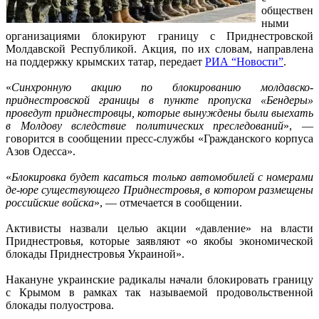
обществен
ными
организациями блокируют границу с Приднестровской
Молдавской Республикой. Акция, по их словам, направлена
на поддержку крымских татар, передает
РИА “Новости”
.
«
Синхронную акцию по блокированию молдавско-
приднестровской границы в пункте пропуска «Бендеры»
проведут приднестровцы, которые вынуждены были выехать
в Молдову вследствие политических преследований
», —
говорится в сообщении пресс-службы «Гражданского корпуса
Азов Одесса».
«
Блокировка будет касаться только автомобилей с номерами
де-юре существующего Приднестровья, в котором размещены
российские войска
», — отмечается в сообщении.
Активисты назвали целью акции «давление» на власти
Приднестровья, которые заявляют «о якобы экономической
блокады Приднестровья Украиной».
Накануне украинские радикалы начали блокировать границу
с Крымом в рамках так называемой продовольственной
блокады полуострова.