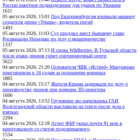
России ракетное подразделение для ударов по Украине
1611
05 августа 2026, 15:01
Под Екатеринбургом взорвали машину
создателя дрона «Упырь», водитель погиб
1493
05 августа 2026, 11:03
Суд продлил арест бывшему главе
Росавиации Нерадько по делу о мошенничестве
1337
05 августа 2026, 07:13
И снова Wildberries. В Тульской области
после атаки дронов горит сортировочный центр
5622
04 августа 2026, 21:20
Основателя ЧВК «Ястреб» Марущенко
приговорили к 18 годам за похищение военных
1865
04 августа 2026, 15:17
Жителя Крыма задержали по делу о
производстве дронов при помощи 3D‑принтера
1666
04 августа 2026, 13:52
Грузовики экс-начальника ГАИ
Волгоградской области выставили на торги после дела о
взятках
2294
04 августа 2026, 12:18
Агент ФБР украл почти $1 млн в
криптовалюте со счетов подозреваемого
1534