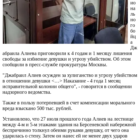
ио
на
ль
но
го
бо
йц
а
Дж
абраила Алиева приговорили к 4 годам и 1 месяцу лишения
свободы за избиение девушки и угрозу убийством. Об этом
сообщили в пресс-службе прокуратуры Москвы.
"Джабраил Алиев осужден за хулиганство и угрозу убийством
в отношении девушки <…> Наказание - 4 года 1 месяц
исправительной колонии общего", - говорится в сообщении
надзорного ведомства.
Также в пользу потерпевшей в счет компенсации морального
вреда взыскано 500 тыс. рублей.
Установлено, что 27 июля прошлого года Алиев на лестнице
между 4-м и 5-м этажами здания на Берсеневской набережной
беспричинно толкнул обеими руками девушку, от чего она
ударилась о стену. Затем он нанес ей не менее двух ударов