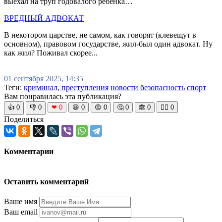
выехал на труп годовалого ребенка…
ВРЕДНЫЙ АДВОКАТ
В некотором царстве, не самом, как говорят (клевещут в
основном), правовом государстве, жил-был один адвокат. Ну
как жил? Поживал скорее...
01 сентября 2025, 14:35
Теги:
криминал, преступления
новости безопасность
спорт
Вам понравилась эта публикация?
👍
0
👎
0
❤
0
😆
0
😡
0
🤔
0
🙈
0
🧘‍♀️
0
Поделиться
Комментарии
Оставить комментарий
Ваше имя
Ваш email