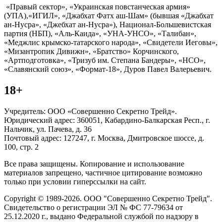
«Правый сектор», «Украинская повстанческая армия»
(УПА),«ИГИЛ», «Джабхат Фатх аш-Шам» (бывшая «Джабхат
ан-Нусра», «Джебхат ан-Нусра»), Национал-Большевистская
партия (НБП), «Аль-Каида», «УНА-УНСО», «Талибан»,
«Меджлис крымско-татарского народа», «Свидетели Иеговы»,
«Мизантропик Дивижн», «Братство» Корчинского,
«Артподготовка», «Тризуб им. Степана Бандеры», «НСО»,
«Славянский союз», «Формат-18», Дуров Павел Валерьевич.
18+
Учредитель: ООО «Совершенно Секретно Трейд».
Юридический адрес: 360051, Кабардино-Балкарская Респ., г.
Нальчик, ул. Пачева, д. 36
Почтовый адрес: 127247, г. Москва, Дмитровское шоссе, д.
100, стр. 2
Все права защищены. Копирование и использование
материалов запрещено, частичное цитирование возможно
только при условии гиперссылки на сайт.
Copyright © 1989-2026. ООО "Совершенно Секретно Трейд".
Свидетельство о регистрации ЭЛ № ФС 77-79634 от
25.12.2020 г., выдано Федеральной службой по надзору в