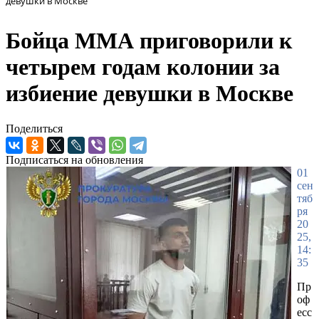
девушки в Москве
Бойца ММА приговорили к
четырем годам колонии за
избиение девушки в Москве
Поделиться
Подписаться на обновления
01
сен
тяб
ря
20
25,
14:
35
Пр
оф
есс