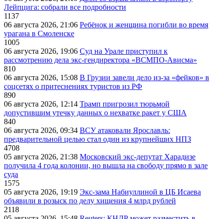
Лейпцига: собрали все подробности
1137
06 августа 2026, 21:06
Ребёнок и женщина погибли во время
урагана в Смоленске
1005
06 августа 2026, 19:06
Суд на Урале приступил к
рассмотрению дела экс-гендиректора «ВСМПО-Ависма»
810
06 августа 2026, 15:08
В Грузии завели дело из-за «фейков» в
соцсетях о притеснениях туристов из РФ
890
06 августа 2026, 12:14
Трамп пригрозил тюрьмой
допустившим утечку данных о нехватке ракет у США
840
06 августа 2026, 09:34
ВСУ атаковали Ярославль:
предварительной целью стал один из крупнейших НПЗ
4708
05 августа 2026, 21:38
Московский экс-депутат Харадизе
получила 4 года колонии, но вышла на свободу прямо в зале
суда
1575
05 августа 2026, 19:19
Экс-зама Набиуллиной в ЦБ Исаева
объявили в розыск по делу хищения 4 млрд рублей
2118
05 августа 2026, 15:48
Reuters: КНДР может разместить в