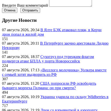
Введите Ваш комментарий
Отмена
Отправить
Другие Новости
07 августа 2026, 20:34
В Ялте БЭК атаковал пляж, в Керчи
дрон попал в жилой дом
151
07 августа 2026, 20:11
В Петербурге заочно арестовали Лидию
Невзорову
141
07 августа 2026, 18:37
Сухогруз под турецким флагом
подвергся атаке БПЛА у порта Новороссийск
224
07 августа 2026, 17:13
«Веселого молочника» Уолкера вместе
с семьей хотят выдворить из РФ
307
07 августа 2026, 11:20
США попросили РФ освободить
бывшего морпеха Гилмана: он при смерти?
494
07 августа 2026, 10:19
Украина ударила по складу Wildberries в
Екатеринбурге
717
06 августа 2026, 21:19
Дрон со взрывчаткой в аэропорту