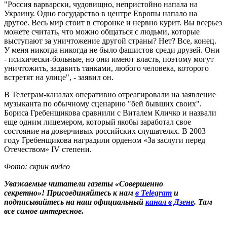
"Россия варварски, чудовищно, непристойно напала на
Украину. Одно государство в центре Европы напало на
другое. Весь мир стоит в сторонке и нервно курит. Вы всерьез
можете считать, что можно общаться с людьми, которые
выступают за уничтожение другой страны? Нет? Все, конец.
У меня никогда никогда не было фашистов среди друзей. Они
- психически-больные, но они имеют власть, поэтому могут
уничтожить, задавить танками, любого человека, которого
встретят на улице", - заявил он.
В Телеграм-каналах оперативно отреагировали на заявление
музыканта по обычному сценарию "бей бывших своих".
Бориса Гребенщикова сравнили с Виталем Кличко и назвали
еще одним лицемером, который якобы заработал свое
состояние на доверчивых российских слушателях. В 2003
году Гребенщикова наградили орденом «За заслуги перед
Отечеством» IV степени.
Фото: скрин видео
Уважаемые читатели газеты «Совершенно
секретно»! Присоединяйтесь к нам
в Telegram
и
подписывайтесь на наш официальный
канал в Дзене
. Там
все самое интересное.