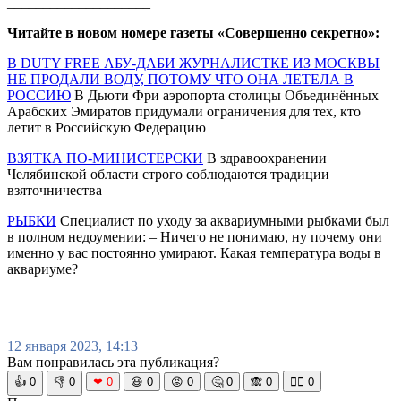
____________________
Читайте в новом номере газеты «Совершенно секретно»:
В DUTY FREE АБУ-ДАБИ ЖУРНАЛИСТКЕ ИЗ МОСКВЫ
НЕ ПРОДАЛИ ВОДУ, ПОТОМУ ЧТО ОНА ЛЕТЕЛА В
РОССИЮ
В Дьюти Фри аэропорта столицы Объединённых
Арабских Эмиратов придумали ограничения для тех, кто
летит в Российскую Федерацию
ВЗЯТКА ПО-МИНИСТЕРСКИ
В здравоохранении
Челябинской области строго соблюдаются традиции
взяточничества
РЫБКИ
Специалист по уходу за аквариумными рыбками был
в полном недоумении: – Ничего не понимаю, ну почему они
именно у вас постоянно умирают. Какая температура воды в
аквариуме?
12 января 2023, 14:13
Вам понравилась эта публикация?
👍
0
👎
0
❤
0
😆
0
😡
0
🤔
0
🙈
0
🧘‍♀️
0