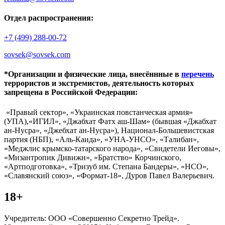
Отдел распространения:
+7 (499) 288-00-72
sovsek@sovsek.com
*Организации и физические лица, внесённные в
перечень
террористов и экстремистов, деятельность которых
запрещена в Российской Федерации:
«Правый сектор», «Украинская повстанческая армия»
(УПА),«ИГИЛ», «Джабхат Фатх аш-Шам» (бывшая «Джабхат
ан-Нусра», «Джебхат ан-Нусра»), Национал-Большевистская
партия (НБП), «Аль-Каида», «УНА-УНСО», «Талибан»,
«Меджлис крымско-татарского народа», «Свидетели Иеговы»,
«Мизантропик Дивижн», «Братство» Корчинского,
«Артподготовка», «Тризуб им. Степана Бандеры», «НСО»,
«Славянский союз», «Формат-18», Дуров Павел Валерьевич.
18+
Учредитель: ООО «Совершенно Секретно Трейд».