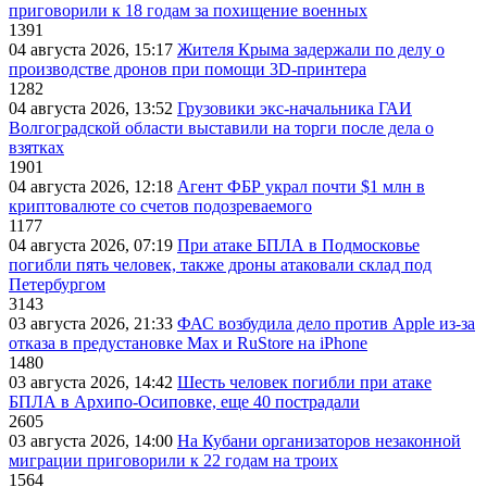
приговорили к 18 годам за похищение военных
1391
04 августа 2026, 15:17
Жителя Крыма задержали по делу о
производстве дронов при помощи 3D‑принтера
1282
04 августа 2026, 13:52
Грузовики экс-начальника ГАИ
Волгоградской области выставили на торги после дела о
взятках
1901
04 августа 2026, 12:18
Агент ФБР украл почти $1 млн в
криптовалюте со счетов подозреваемого
1177
04 августа 2026, 07:19
При атаке БПЛА в Подмосковье
погибли пять человек, также дроны атаковали склад под
Петербургом
3143
03 августа 2026, 21:33
ФАС возбудила дело против Apple из-за
отказа в предустановке Max и RuStore на iPhone
1480
03 августа 2026, 14:42
Шесть человек погибли при атаке
БПЛА в Архипо-Осиповке, еще 40 пострадали
2605
03 августа 2026, 14:00
На Кубани организаторов незаконной
миграции приговорили к 22 годам на троих
1564