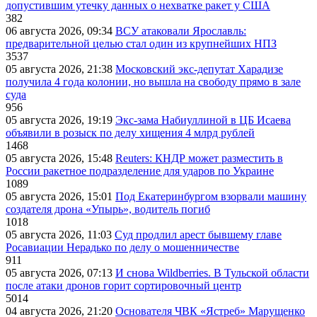
допустившим утечку данных о нехватке ракет у США
382
06 августа 2026, 09:34
ВСУ атаковали Ярославль:
предварительной целью стал один из крупнейших НПЗ
3537
05 августа 2026, 21:38
Московский экс-депутат Харадизе
получила 4 года колонии, но вышла на свободу прямо в зале
суда
956
05 августа 2026, 19:19
Экс-зама Набиуллиной в ЦБ Исаева
объявили в розыск по делу хищения 4 млрд рублей
1468
05 августа 2026, 15:48
Reuters: КНДР может разместить в
России ракетное подразделение для ударов по Украине
1089
05 августа 2026, 15:01
Под Екатеринбургом взорвали машину
создателя дрона «Упырь», водитель погиб
1018
05 августа 2026, 11:03
Суд продлил арест бывшему главе
Росавиации Нерадько по делу о мошенничестве
911
05 августа 2026, 07:13
И снова Wildberries. В Тульской области
после атаки дронов горит сортировочный центр
5014
04 августа 2026, 21:20
Основателя ЧВК «Ястреб» Марущенко