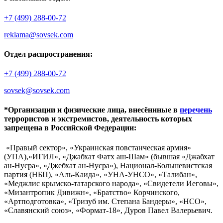
+7 (499) 288-00-72
reklama@sovsek.com
Отдел распространения:
+7 (499) 288-00-72
sovsek@sovsek.com
*Организации и физические лица, внесённные в
перечень
террористов и экстремистов, деятельность которых
запрещена в Российской Федерации:
«Правый сектор», «Украинская повстанческая армия»
(УПА),«ИГИЛ», «Джабхат Фатх аш-Шам» (бывшая «Джабхат
ан-Нусра», «Джебхат ан-Нусра»), Национал-Большевистская
партия (НБП), «Аль-Каида», «УНА-УНСО», «Талибан»,
«Меджлис крымско-татарского народа», «Свидетели Иеговы»,
«Мизантропик Дивижн», «Братство» Корчинского,
«Артподготовка», «Тризуб им. Степана Бандеры», «НСО»,
«Славянский союз», «Формат-18», Дуров Павел Валерьевич.