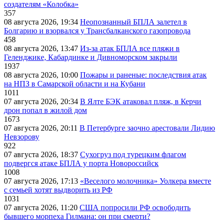
создателям «Колобка»
357
08 августа 2026, 19:34
Неопознанный БПЛА залетел в
Болгарию и взорвался у Трансбалканского газопровода
458
08 августа 2026, 13:47
Из-за атак БПЛА все пляжи в
Геленджике, Кабардинке и Дивноморском закрыли
1937
08 августа 2026, 10:00
Пожары и раненые: последствия атак
на НПЗ в Самарской области и на Кубани
1011
07 августа 2026, 20:34
В Ялте БЭК атаковал пляж, в Керчи
дрон попал в жилой дом
1673
07 августа 2026, 20:11
В Петербурге заочно арестовали Лидию
Невзорову
922
07 августа 2026, 18:37
Сухогруз под турецким флагом
подвергся атаке БПЛА у порта Новороссийск
1008
07 августа 2026, 17:13
«Веселого молочника» Уолкера вместе
с семьей хотят выдворить из РФ
1031
07 августа 2026, 11:20
США попросили РФ освободить
бывшего морпеха Гилмана: он при смерти?