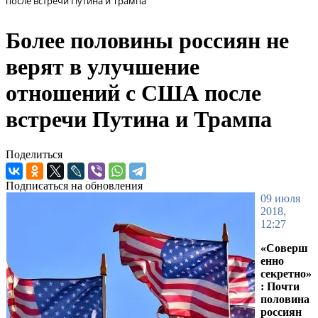
после встречи Путина и Трампа
Более половины россиян не
верят в улучшение
отношений с США после
встречи Путина и Трампа
Поделиться
Подписаться на обновления
09 июля
2018,
12:27
«Соверш
енно
секретно»
: Почти
половина
россиян