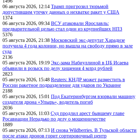
1496
06 августа 2026, 12:14
Трамп пригрозил тюрьмой
допустившим утечку данных о нехватке ракет у США
1374
06 августа 2026, 09:34
ВСУ атаковали Ярославль:
предварительной целью стал один из крупнейших НПЗ
5376
05 августа 2026, 21:38
Московский экс-депутат Харадизе
получила 4 года колонии, но вышла на свободу прямо в зале
суда
2136
05 августа 2026, 19:19
Экс-зама Набиуллиной в ЦБ Исаева
объявили в розыск по делу хищения 4 млрд рублей
2823
05 августа 2026, 15:48
Reuters: КНДР может разместить в
России ракетное подразделение для ударов по Украине
2188
05 августа 2026, 15:01
Под Екатеринбургом взорвали машину
создателя дрона «Упырь», водитель погиб
2036
05 августа 2026, 11:03
Суд продлил арест бывшему главе
Росавиации Нерадько по делу о мошенничестве
1889
05 августа 2026, 07:13
И снова Wildberries. В Тульской области
после атаки дронов горит сортировочный центр