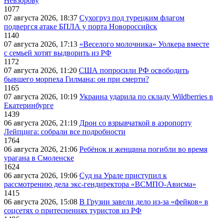
Невзорову
1077
07 августа 2026, 18:37
Сухогруз под турецким флагом
подвергся атаке БПЛА у порта Новороссийск
1140
07 августа 2026, 17:13
«Веселого молочника» Уолкера вместе
с семьей хотят выдворить из РФ
1172
07 августа 2026, 11:20
США попросили РФ освободить
бывшего морпеха Гилмана: он при смерти?
1165
07 августа 2026, 10:19
Украина ударила по складу Wildberries в
Екатеринбурге
1439
06 августа 2026, 21:19
Дрон со взрывчаткой в аэропорту
Лейпцига: собрали все подробности
1764
06 августа 2026, 21:06
Ребёнок и женщина погибли во время
урагана в Смоленске
1624
06 августа 2026, 19:06
Суд на Урале приступил к
рассмотрению дела экс-гендиректора «ВСМПО-Ависма»
1415
06 августа 2026, 15:08
В Грузии завели дело из-за «фейков» в
соцсетях о притеснениях туристов из РФ