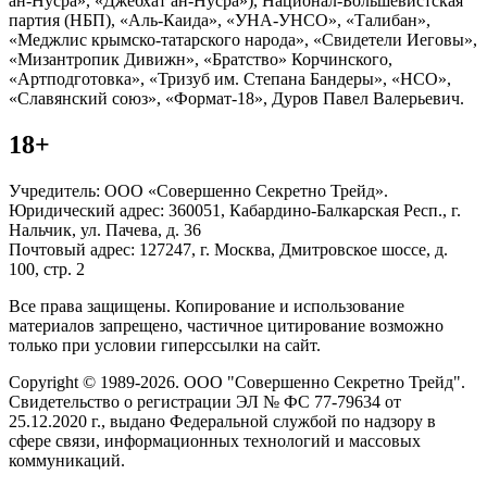
ан-Нусра», «Джебхат ан-Нусра»), Национал-Большевистская
партия (НБП), «Аль-Каида», «УНА-УНСО», «Талибан»,
«Меджлис крымско-татарского народа», «Свидетели Иеговы»,
«Мизантропик Дивижн», «Братство» Корчинского,
«Артподготовка», «Тризуб им. Степана Бандеры», «НСО»,
«Славянский союз», «Формат-18», Дуров Павел Валерьевич.
18+
Учредитель: ООО «Совершенно Секретно Трейд».
Юридический адрес: 360051, Кабардино-Балкарская Респ., г.
Нальчик, ул. Пачева, д. 36
Почтовый адрес: 127247, г. Москва, Дмитровское шоссе, д.
100, стр. 2
Все права защищены. Копирование и использование
материалов запрещено, частичное цитирование возможно
только при условии гиперссылки на сайт.
Copyright © 1989-2026. ООО "Совершенно Секретно Трейд".
Свидетельство о регистрации ЭЛ № ФС 77-79634 от
25.12.2020 г., выдано Федеральной службой по надзору в
сфере связи, информационных технологий и массовых
коммуникаций.