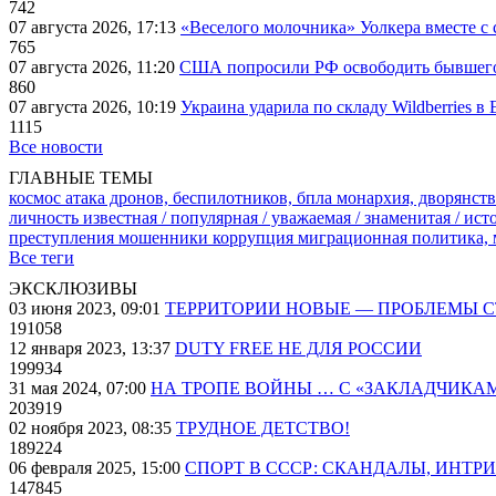
742
07 августа 2026, 17:13
«Веселого молочника» Уолкера вместе с 
765
07 августа 2026, 11:20
США попросили РФ освободить бывшего 
860
07 августа 2026, 10:19
Украина ударила по складу Wildberries в
1115
Все новости
ГЛАВНЫЕ ТЕМЫ
космос
атака дронов, беспилотников, бпла
монархия, дворянств
личность известная / популярная / уважаемая / знаменитая / ис
преступления
мошенники
коррупция
миграционная политика,
Все теги
ЭКСКЛЮЗИВЫ
03 июня 2023, 09:01
ТЕРРИТОРИИ НОВЫЕ — ПРОБЛЕМЫ 
191058
12 января 2023, 13:37
DUTY FREE НЕ ДЛЯ РОССИИ
199934
31 мая 2024, 07:00
НА ТРОПЕ ВОЙНЫ … С «ЗАКЛАДЧИКА
203919
02 ноября 2023, 08:35
ТРУДНОЕ ДЕТСТВО!
189224
06 февраля 2025, 15:00
СПОРТ В СССР: СКАНДАЛЫ, ИНТР
147845