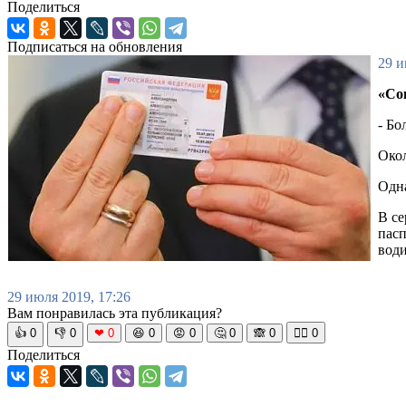
Поделиться
Подписаться на обновления
29 и
«Со
- Бо
Окол
Одна
В се
пасп
вод
29 июля 2019, 17:26
Вам понравилась эта публикация?
👍
0
👎
0
❤
0
😆
0
😡
0
🤔
0
🙈
0
🧘‍♀️
0
Поделиться