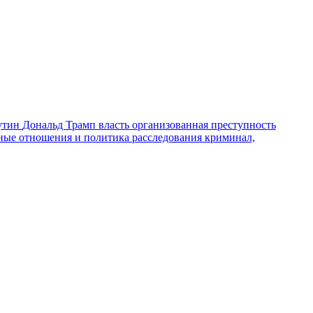
утин
Дональд Трамп
власть
организованная преступность
ные отношения и политика
расследования
криминал,