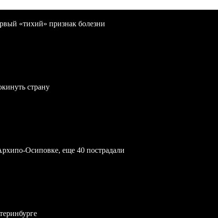
первый «тихий» признак болезни
окинуть страну
Архипо-Осиповке, еще 40 пострадали
атеринбурге