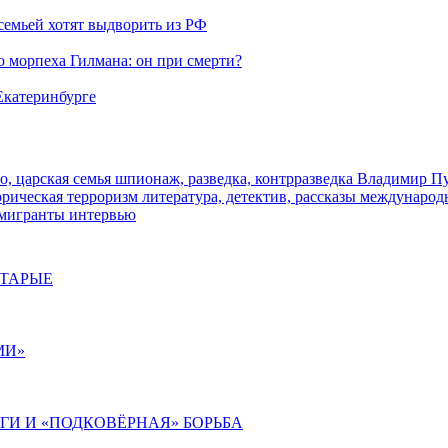
семьей хотят выдворить из РФ
морпеха Гилмана: он при смерти?
 Екатеринбурге
о, царская семья
шпионаж, разведка, контрразведка
Владимир П
торическая
терроризм
литература, детектив, рассказы
международ
 мигранты
интервью
СТАРЫЕ
МИ»
ИГИ И «ПОДКОВЁРНАЯ» БОРЬБА