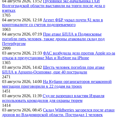
04 августа 2026, 13:52
Грузовики экс-начальника ГАИ
Волгоградской области выставили на торги после дела о
взятках
1765
04 августа 2026, 12:18
Агент ФБР украл почти $1 млн в
криптовалюте со счетов подозреваемого
1063
04 августа 2026, 07:19
При атаке БПЛА в Подмосковье
погибли пять человек, также дроны атаковали склад под
Петербургом
2999
03 августа 2026, 21:33
ФАС возбудила дело против Apple из-за
отказа в предустановке Max и RuStore на iPhone
1365
03 августа 2026, 14:42
Шесть человек погибли при атаке
БПЛА в Архипо-Осиповке, еще 40 пострадали
2471
03 августа 2026, 14:00
На Кубани организаторов незаконной
миграции приговорили к 22 годам на троих
1451
03 августа 2026, 11:39
Суд не разрешил властям Израиля
использовать крокодилов для охраны тюрем
1414
03 августа 2026, 08:45
Склад Wildberries загорелся после атаки
дронов во Владимирской области. Пострадал 1 человек