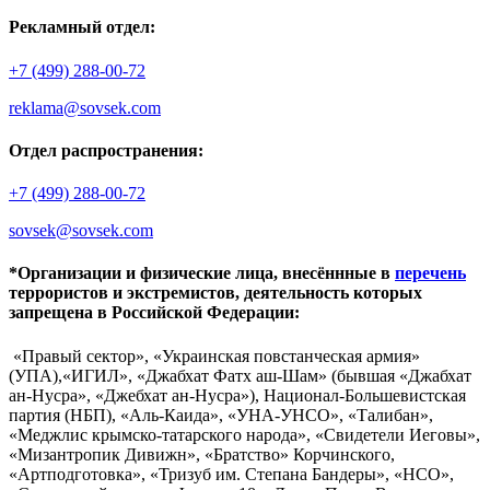
Рекламный отдел:
+7 (499) 288-00-72
reklama@sovsek.com
Отдел распространения:
+7 (499) 288-00-72
sovsek@sovsek.com
*Организации и физические лица, внесённные в
перечень
террористов и экстремистов, деятельность которых
запрещена в Российской Федерации:
«Правый сектор», «Украинская повстанческая армия»
(УПА),«ИГИЛ», «Джабхат Фатх аш-Шам» (бывшая «Джабхат
ан-Нусра», «Джебхат ан-Нусра»), Национал-Большевистская
партия (НБП), «Аль-Каида», «УНА-УНСО», «Талибан»,
«Меджлис крымско-татарского народа», «Свидетели Иеговы»,
«Мизантропик Дивижн», «Братство» Корчинского,
«Артподготовка», «Тризуб им. Степана Бандеры», «НСО»,