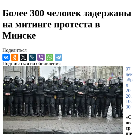
Более 300 человек задержаны
на митинге протеста в
Минске
Поделиться
Подписаться на обновления
07
дек
абр
я
20
20,
10:
30
«С
ов
ер
ше