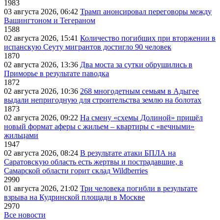
1983
03 августа 2026, 06:42
Трамп анонсировал переговоры между
Вашингтоном и Тегераном
1588
02 августа 2026, 15:41
Количество погибших при вторжении в
испанскую Сеуту мигрантов достигло 90 человек
1870
02 августа 2026, 13:36
Два моста за сутки обрушились в
Приморье в результате паводка
1872
02 августа 2026, 10:36
268 многодетным семьям в Адыгее
выдали непригодную для строительства землю на болотах
1873
02 августа 2026, 09:22
На смену «схемы Долиной» пришёл
новый формат аферы с жильем – квартиры с «вечными»
жильцами
1947
02 августа 2026, 08:24
В результате атаки БПЛА на
Саратовскую область есть жертвы и пострадавшие, в
Самарской области горит склад Wildberries
2990
01 августа 2026, 21:02
Три человека погибли в результате
взрыва на Кудринской площади в Москве
2970
Все новости