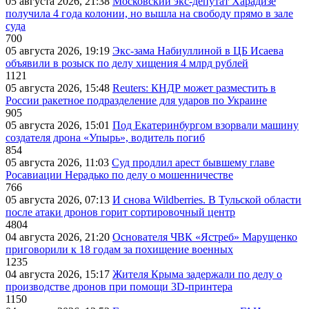
05 августа 2026, 21:38
Московский экс-депутат Харадизе
получила 4 года колонии, но вышла на свободу прямо в зале
суда
700
05 августа 2026, 19:19
Экс-зама Набиуллиной в ЦБ Исаева
объявили в розыск по делу хищения 4 млрд рублей
1121
05 августа 2026, 15:48
Reuters: КНДР может разместить в
России ракетное подразделение для ударов по Украине
905
05 августа 2026, 15:01
Под Екатеринбургом взорвали машину
создателя дрона «Упырь», водитель погиб
854
05 августа 2026, 11:03
Суд продлил арест бывшему главе
Росавиации Нерадько по делу о мошенничестве
766
05 августа 2026, 07:13
И снова Wildberries. В Тульской области
после атаки дронов горит сортировочный центр
4804
04 августа 2026, 21:20
Основателя ЧВК «Ястреб» Марущенко
приговорили к 18 годам за похищение военных
1235
04 августа 2026, 15:17
Жителя Крыма задержали по делу о
производстве дронов при помощи 3D‑принтера
1150