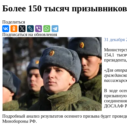
Более 150 тысяч призывников
Поделиться
Подписаться на обновления
31 декабря 
Министерс
154,1 тыс
президента
«
Для отпра
гражданско
пассажирс
В ходе осе
призывную
соединения
ДОСААФ Ро
Подробный анализ результатов осеннего призыва будет провед
Минобороны РФ.