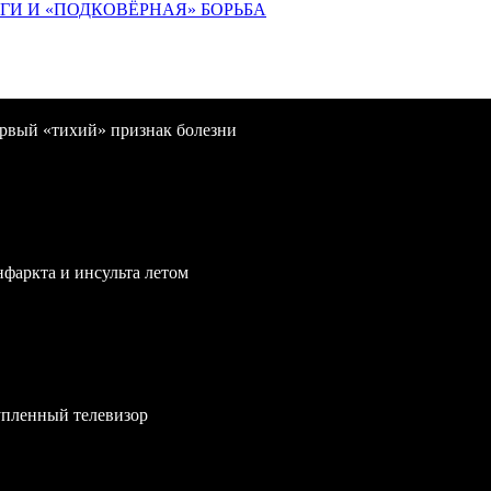
ИГИ И «ПОДКОВЁРНАЯ» БОРЬБА
первый «тихий» признак болезни
нфаркта и инсульта летом
упленный телевизор