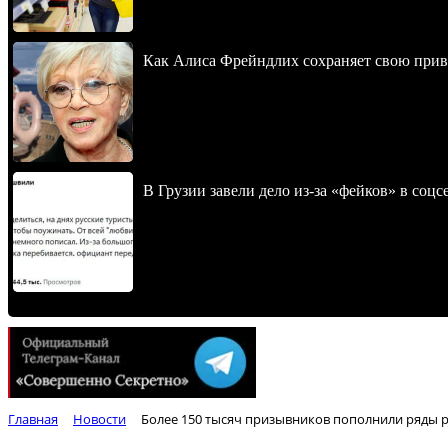
Как Алиса Фрейндлих сохраняет свою привл
В Грузии завели дело из-за «фейков» в соц
Главная
Новости
Более 150 тысяч призывников пополнили ряды 