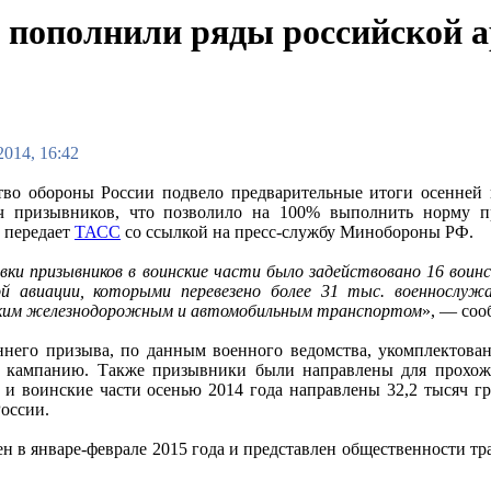
 пополнили ряды российской 
2014, 16:42
тво обороны России подвело предварительные итоги осенне
яч призывников, что позволило на 100% выполнить норму п
, передает
ТАСС
со ссылкой на пресс-службу Минобороны РФ.
вки призывников в воинские части было задействовано 16 воин
й авиации, которыми перевезено более 31 тыс. военнослуж
ким железнодорожным и автомобильным транспортом
», — соо
ннего призыва, по данным военного ведомства, укомплектов
 кампанию. Также призывники были направлены для прохожд
 и воинские части осенью 2014 года направлены 32,2 тысяч г
ссии.
ен в январе-феврале 2015 года и представлен общественности т