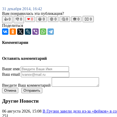
31 декабря 2014, 16:42
Вам понравилась эта публикация?
👍
0
👎
0
❤
0
😆
0
😡
0
🤔
0
🙈
0
🧘‍♀️
0
Поделиться
Комментарии
Оставить комментарий
Ваше имя
Ваш email
Введите Ваш комментарий
Отмена
Отправить
Другие Новости
06 августа 2026, 15:08
В Грузии завели дело из-за «фейков» в с
251