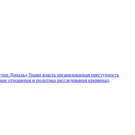
утин
Дональд Трамп
власть
организованная преступность
ные отношения и политика
расследования
криминал,