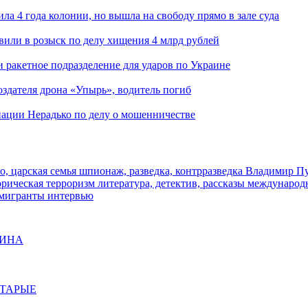
ла 4 года колонии, но вышла на свободу прямо в зале суда
вили в розыск по делу хищения 4 млрд рублей
и ракетное подразделение для ударов по Украине
здателя дрона «Упырь», водитель погиб
иации Нерадько по делу о мошенничестве
о, царская семья
шпионаж, разведка, контрразведка
Владимир П
торическая
терроризм
литература, детектив, рассказы
международ
 мигранты
интервью
ЩИНА
СТАРЫЕ