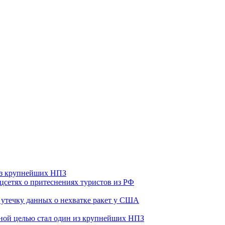
 из крупнейших НПЗ
оцсетях о притеснениях туристов из РФ
утечку данных о нехватке ракет у США
ьной целью стал один из крупнейших НПЗ