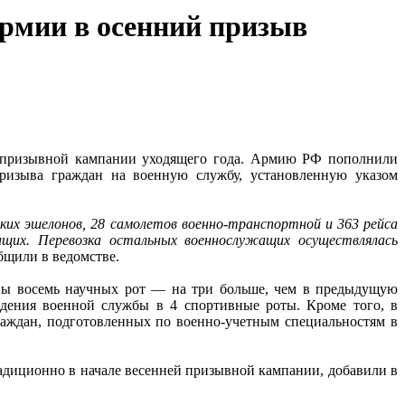
армии в осенний призыв
й призывной кампании уходящего года. Армию РФ пополнили
ризыва граждан на военную службу, установленную указом
ских эшелонов, 28 самолетов военно-транспортной и 363 рейса
ащих. Перевозка остальных военнослужащих осуществлялась
бщили в ведомстве.
аны восемь научных рот — на три больше, чем в предыдущую
ения военной службы в 4 спортивные роты. Кроме того, в
раждан, подготовленных по военно-учетным специальностям в
радиционно в начале весенней призывной кампании, добавили в