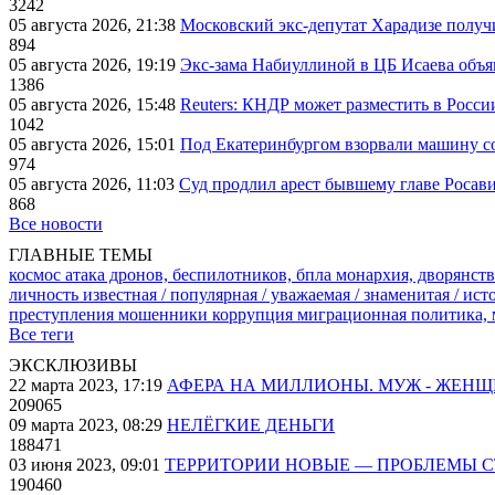
3242
05 августа 2026, 21:38
Московский экс-депутат Харадизе получи
894
05 августа 2026, 19:19
Экс-зама Набиуллиной в ЦБ Исаева объя
1386
05 августа 2026, 15:48
Reuters: КНДР может разместить в Росси
1042
05 августа 2026, 15:01
Под Екатеринбургом взорвали машину со
974
05 августа 2026, 11:03
Суд продлил арест бывшему главе Росав
868
Все новости
ГЛАВНЫЕ ТЕМЫ
космос
атака дронов, беспилотников, бпла
монархия, дворянств
личность известная / популярная / уважаемая / знаменитая / ис
преступления
мошенники
коррупция
миграционная политика,
Все теги
ЭКСКЛЮЗИВЫ
22 марта 2023, 17:19
АФЕРА НА МИЛЛИОНЫ. МУЖ - ЖЕН
209065
09 марта 2023, 08:29
НЕЛЁГКИЕ ДЕНЬГИ
188471
03 июня 2023, 09:01
ТЕРРИТОРИИ НОВЫЕ — ПРОБЛЕМЫ 
190460