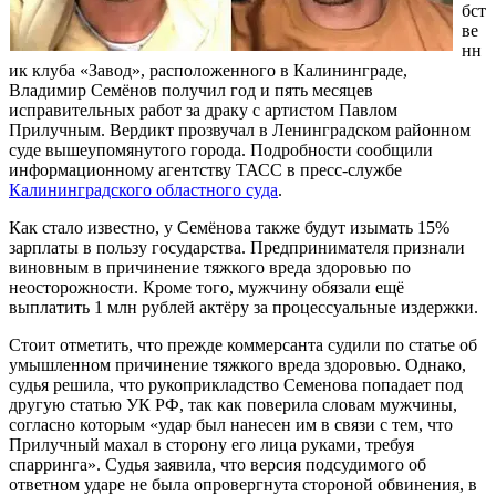
бст
ве
нн
ик клуба «Завод», расположенного в Калининграде,
Владимир Семёнов получил год и пять месяцев
исправительных работ за драку с артистом Павлом
Прилучным. Вердикт прозвучал в Ленинградском районном
суде вышеупомянутого города. Подробности сообщили
информационному агентству ТАСС в пресс-службе
Калининградского областного суда
.
Как стало известно, у Семёнова также будут изымать 15%
зарплаты в пользу государства. Предпринимателя признали
виновным в причинение тяжкого вреда здоровью по
неосторожности. Кроме того, мужчину обязали ещё
выплатить 1 млн рублей актёру за процессуальные издержки.
Стоит отметить, что прежде коммерсанта судили по статье об
умышленном причинение тяжкого вреда здоровью. Однако,
судья решила, что рукоприкладство Семенова попадает под
другую статью УК РФ, так как поверила словам мужчины,
согласно которым «удар был нанесен им в связи с тем, что
Прилучный махал в сторону его лица руками, требуя
спарринга». Судья заявила, что версия подсудимого об
ответном ударе не была опровергнута стороной обвинения, в