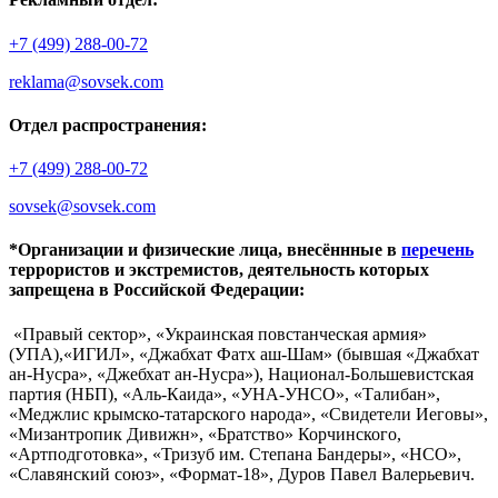
+7 (499) 288-00-72
reklama@sovsek.com
Отдел распространения:
+7 (499) 288-00-72
sovsek@sovsek.com
*Организации и физические лица, внесённные в
перечень
террористов и экстремистов, деятельность которых
запрещена в Российской Федерации:
«Правый сектор», «Украинская повстанческая армия»
(УПА),«ИГИЛ», «Джабхат Фатх аш-Шам» (бывшая «Джабхат
ан-Нусра», «Джебхат ан-Нусра»), Национал-Большевистская
партия (НБП), «Аль-Каида», «УНА-УНСО», «Талибан»,
«Меджлис крымско-татарского народа», «Свидетели Иеговы»,
«Мизантропик Дивижн», «Братство» Корчинского,
«Артподготовка», «Тризуб им. Степана Бандеры», «НСО»,
«Славянский союз», «Формат-18», Дуров Павел Валерьевич.