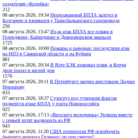
создателям «Колобка»
212
08 августа 2026, 19:34
Неопознанный БПЛА залетел в
Болгарию и взорвался у Трансбалканского газопровода
256
08 августа 2026, 13:47
Из-за атак БПЛА все пляжи в
Геленджике, Кабардинке и Дивноморском закрыли
1725
08 августа 2026, 10:00
Пожары и раненые: последствия атак
на НПЗ в Самарской области и на Кубани
881
07 августа 2026, 20:34
В Ялте БЭК атаковал пляж, в Керчи
дрон попал в жилой дом
1576
07 августа 2026, 20:11
В Петербурге заочно арестовали Лидию
Невзорову
833
07 августа 2026, 18:37
Сухогруз под турецким флагом
подвергся атаке БПЛА у порта Новороссийск
925
07 августа 2026, 17:13
«Веселого молочника» Уолкера вместе
с семьей хотят выдворить из РФ
943
07 августа 2026, 11:20
США попросили РФ освободить
бывшего морпеха Гилмана: он при смерти?