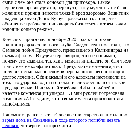
связи с чем она стала основой для приговора. Также
вершитель правосудия подчеркнула, что у мужчины не было
желания и причин нанести тяжкий вред здоровью. Защитник
владельца клуба Денис Бушуев рассказал изданию, что
обвинение требовало приговорить бизнесмена к трем годам
колонии общего режима.
Конфликт произошёл в ноябре 2020 года в спортзале
калининградского ночного клуба. Следователи полагали, что
Семенов побил Прилучного, приехавшего в Калининград на
съемки фильма. В суде актёр говорил, что не понимает,
почему его ударили, так как в момент инцидента он был трезв
и ни с кем не конфликтовал. В результате избиения артист
получил несколько переломов черепа, после чего проходил
долгое лечение. Обвиняемый и его адвокаты настаивали на
том, что удар был один и он был не способен нанести такой
вред здоровью. Прилучный требовал 4,4 млн рублей в
качестве компенсации ущерба. 1,1 млн рублей потребовала
компания «А1 студио», которая занимается производством
кинофильмов.
Напомним, ранее газета «Совершенно секретно» писала про
взрыв дома на Сахалине, в ходе которого погибли девять
человек
, четверо из которых дети.