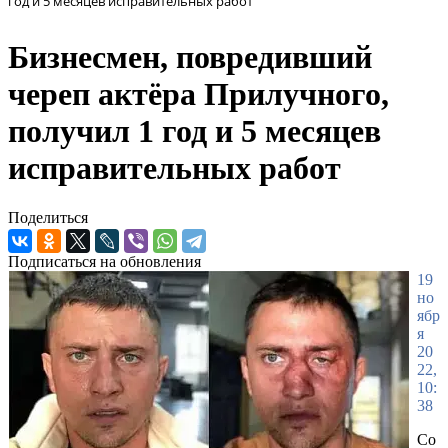
год и 5 месяцев исправительных работ
Бизнесмен, повредивший
череп актёра Прилучного,
получил 1 год и 5 месяцев
исправительных работ
Поделиться
Подписаться на обновления
19
но
ябр
я
20
22,
10:
38
Со