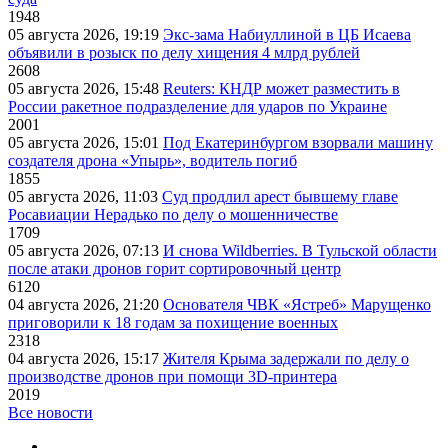
1948
05 августа 2026, 19:19
Экс-зама Набиуллиной в ЦБ Исаева
объявили в розыск по делу хищения 4 млрд рублей
2608
05 августа 2026, 15:48
Reuters: КНДР может разместить в
России ракетное подразделение для ударов по Украине
2001
05 августа 2026, 15:01
Под Екатеринбургом взорвали машину
создателя дрона «Упырь», водитель погиб
1855
05 августа 2026, 11:03
Суд продлил арест бывшему главе
Росавиации Нерадько по делу о мошенничестве
1709
05 августа 2026, 07:13
И снова Wildberries. В Тульской области
после атаки дронов горит сортировочный центр
6120
04 августа 2026, 21:20
Основателя ЧВК «Ястреб» Марущенко
приговорили к 18 годам за похищение военных
2318
04 августа 2026, 15:17
Жителя Крыма задержали по делу о
производстве дронов при помощи 3D‑принтера
2019
Все новости