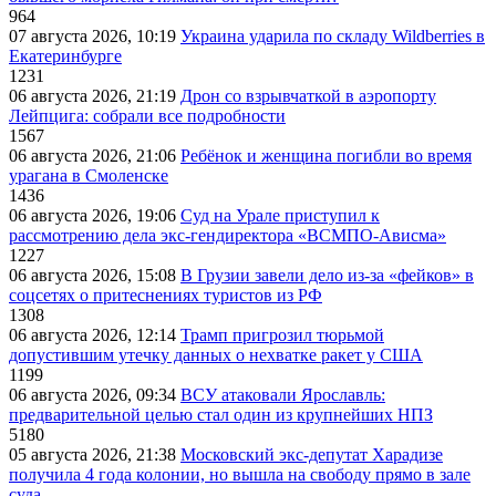
964
07 августа 2026, 10:19
Украина ударила по складу Wildberries в
Екатеринбурге
1231
06 августа 2026, 21:19
Дрон со взрывчаткой в аэропорту
Лейпцига: собрали все подробности
1567
06 августа 2026, 21:06
Ребёнок и женщина погибли во время
урагана в Смоленске
1436
06 августа 2026, 19:06
Суд на Урале приступил к
рассмотрению дела экс-гендиректора «ВСМПО-Ависма»
1227
06 августа 2026, 15:08
В Грузии завели дело из-за «фейков» в
соцсетях о притеснениях туристов из РФ
1308
06 августа 2026, 12:14
Трамп пригрозил тюрьмой
допустившим утечку данных о нехватке ракет у США
1199
06 августа 2026, 09:34
ВСУ атаковали Ярославль:
предварительной целью стал один из крупнейших НПЗ
5180
05 августа 2026, 21:38
Московский экс-депутат Харадизе
получила 4 года колонии, но вышла на свободу прямо в зале
суда