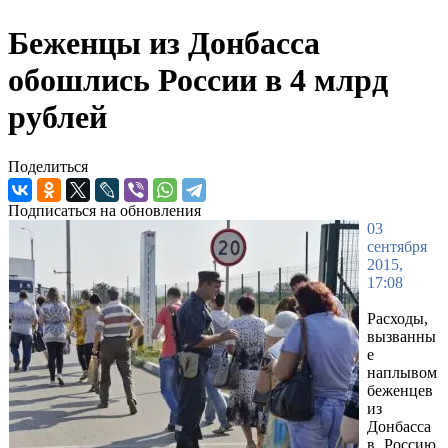
Беженцы из Донбасса
обошлись России в 4 млрд
рублей
Поделиться
Подписаться на обновления
03
сентября
2015,
17:08
Расходы,
вызванны
е
наплывом
беженцев
из
Донбасса
в Россию,