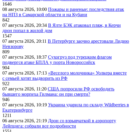
1646
08 августа 2026, 10:00
Пожары и раненые: последствия атак
на НПЗ в Самарской области и на Кубани
842
07 августа 2026, 20:34
В Ялте БЭК атаковал пляж, в Керчи
дрон попал в жилой дом
1547
07 августа 2026, 20:11
В Петербурге заочно арестовали Лидию
Невзорову
809
07 августа 2026, 18:37
Сухогруз под турецким флагом
подвергся атаке БПЛА у порта Новороссийск
904
07 августа 2026, 17:13
«Веселого молочника» Уолкера вместе
с семьей хотят выдворить из РФ
922
07 августа 2026, 11:20
США попросили РФ освободить
бывшего морпеха Гилмана: он при смерти?
946
07 августа 2026, 10:19
Украина ударила по складу Wildberries в
Екатеринбурге
1211
06 августа 2026, 21:19
Дрон со взрывчаткой в аэропорту
Лейпцига: собрали все подробности
1551