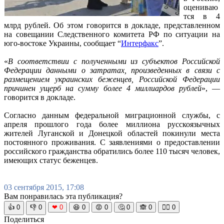
оцениваю
тся в 4
млрд рублей. Об этом говорится в докладе, представленном
на совещании Следственного комитета РФ по ситуации на
юго-востоке Украины, сообщает “
Интерфакс
”.
«
В соответствии с полученными из субъектов Российской
Федерации данными о затратах, произведенных в связи с
размещением украинских беженцев, Российской Федерации
причинен ущерб на сумму более 4 миллиардов рублей
», —
говорится в докладе.
Согласно данным федеральной миграционной службы, с
апреля прошлого года более миллиона русскоязычных
жителей Луганской и Донецкой областей покинули места
постоянного проживания. С заявлениями о предоставлении
российского гражданства обратились более 110 тысяч человек,
имеющих статус беженцев.
03 сентября 2015, 17:08
Вам понравилась эта публикация?
👍
0
👎
0
❤
0
😆
0
😡
0
🤔
0
🙈
0
🧘‍♀️
0
Поделиться