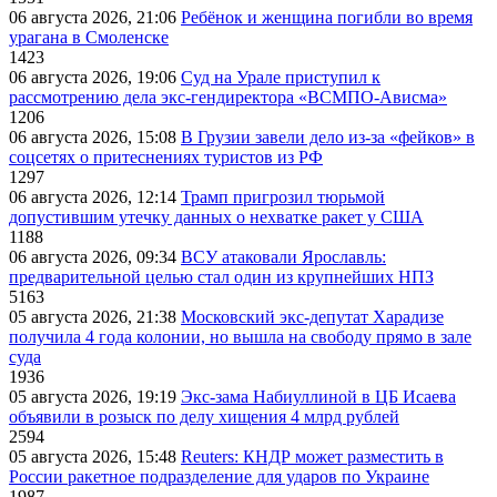
06 августа 2026, 21:06
Ребёнок и женщина погибли во время
урагана в Смоленске
1423
06 августа 2026, 19:06
Суд на Урале приступил к
рассмотрению дела экс-гендиректора «ВСМПО-Ависма»
1206
06 августа 2026, 15:08
В Грузии завели дело из-за «фейков» в
соцсетях о притеснениях туристов из РФ
1297
06 августа 2026, 12:14
Трамп пригрозил тюрьмой
допустившим утечку данных о нехватке ракет у США
1188
06 августа 2026, 09:34
ВСУ атаковали Ярославль:
предварительной целью стал один из крупнейших НПЗ
5163
05 августа 2026, 21:38
Московский экс-депутат Харадизе
получила 4 года колонии, но вышла на свободу прямо в зале
суда
1936
05 августа 2026, 19:19
Экс-зама Набиуллиной в ЦБ Исаева
объявили в розыск по делу хищения 4 млрд рублей
2594
05 августа 2026, 15:48
Reuters: КНДР может разместить в
России ракетное подразделение для ударов по Украине
1987