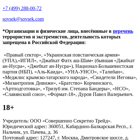
+7 (499) 288-00-72
sovsek@sovsek.com
*Организации и физические лица, внесённные в
перечень
террористов и экстремистов, деятельность которых
запрещена в Российской Федерации:
«Правый сектор», «Украинская повстанческая армия»
(УПА),«ИГИЛ», «Джабхат Фатх аш-Шам» (бывшая «Джабхат
ан-Нусра», «Джебхат ан-Нусра»), Национал-Большевистская
партия (НБП), «Аль-Каида», «УНА-УНСО», «Талибан»,
«Меджлис крымско-татарского народа», «Свидетели Иеговы»,
«Мизантропик Дивижн», «Братство» Корчинского,
«Артподготовка», «Тризуб им. Степана Бандеры», «НСО»,
«Славянский союз», «Формат-18», Дуров Павел Валерьевич.
18+
Учредитель: ООО «Совершенно Секретно Трейд».
Юридический адрес: 360051, Кабардино-Балкарская Респ., г.
Нальчик, ул. Пачева, д. 36
Почтовый адрес: 127247, г. Москва, Дмитровское шоссе, д.