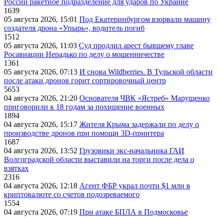
России ракетное подразделение для ударов по Украине
1639
05 августа 2026, 15:01
Под Екатеринбургом взорвали машину
создателя дрона «Упырь», водитель погиб
1512
05 августа 2026, 11:03
Суд продлил арест бывшему главе
Росавиации Нерадько по делу о мошенничестве
1361
05 августа 2026, 07:13
И снова Wildberries. В Тульской области
после атаки дронов горит сортировочный центр
5653
04 августа 2026, 21:20
Основателя ЧВК «Ястреб» Марущенко
приговорили к 18 годам за похищение военных
1894
04 августа 2026, 15:17
Жителя Крыма задержали по делу о
производстве дронов при помощи 3D‑принтера
1687
04 августа 2026, 13:52
Грузовики экс-начальника ГАИ
Волгоградской области выставили на торги после дела о
взятках
2316
04 августа 2026, 12:18
Агент ФБР украл почти $1 млн в
криптовалюте со счетов подозреваемого
1554
04 августа 2026, 07:19
При атаке БПЛА в Подмосковье