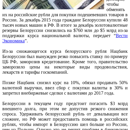
чтобы
обменять
их на российские рубли для покупки подешевевших товаров в
России. За декабрь 2015 года граждане Белоруссии купили 48
тысяч новых машин в РФ. В итоге за декабрь золотовалютные
резервы Белоруссии снизились на $760 млн до $5 млрд из-за
поддержки курса национальной валюты, передает “
Вести
Экономика
”.
Из-за снижающегося курса белорусского рубля Нацбанк
Белоруссии был вынужден резко повысить ставку по примеру
ЦБ РФ, заморозив кредитование. Кроме того, правительство
заморозило цены на некоторые виды продовольствия,
лекарств и тарифы госкомпаний.
Позже Нацбанк снизил курс на 10%, обязал продавать 50%
валютной выручки, ввел сбор с покупки валюты в 30% и
запретил внебиржевые сделки с валютами до 2017 года.
Белоруссии в текущем году предстоит погасить $3 млрд
внешнего долга, при этом не допустив резкого снижения
спроса. Удерживать белорусский рубль от девальвации все
сложнее, но РФ может предоставить помощь в российских
рублях, чтобы импорт в Белоруссию шел больше из России,
чем из Польши. Однако это не решит проблем в банковском