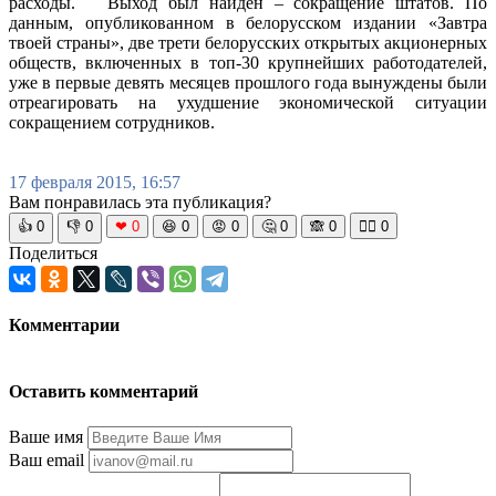
расходы. Выход был найден – сокращение штатов. По
данным, опубликованном в белорусском издании «Завтра
твоей страны», две трети белорусских открытых акционерных
обществ, включенных в топ-30 крупнейших работодателей,
уже в первые девять месяцев прошлого года вынуждены были
отреагировать на ухудшение экономической ситуации
сокращением сотрудников.
17 февраля 2015, 16:57
Вам понравилась эта публикация?
👍
0
👎
0
❤
0
😆
0
😡
0
🤔
0
🙈
0
🧘‍♀️
0
Поделиться
Комментарии
Оставить комментарий
Ваше имя
Ваш email