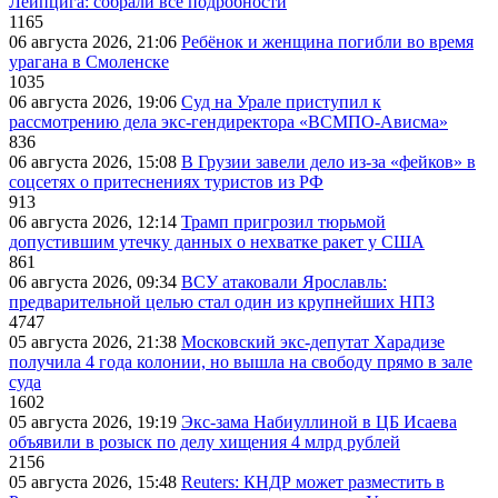
Лейпцига: собрали все подробности
1165
06 августа 2026, 21:06
Ребёнок и женщина погибли во время
урагана в Смоленске
1035
06 августа 2026, 19:06
Суд на Урале приступил к
рассмотрению дела экс-гендиректора «ВСМПО-Ависма»
836
06 августа 2026, 15:08
В Грузии завели дело из-за «фейков» в
соцсетях о притеснениях туристов из РФ
913
06 августа 2026, 12:14
Трамп пригрозил тюрьмой
допустившим утечку данных о нехватке ракет у США
861
06 августа 2026, 09:34
ВСУ атаковали Ярославль:
предварительной целью стал один из крупнейших НПЗ
4747
05 августа 2026, 21:38
Московский экс-депутат Харадизе
получила 4 года колонии, но вышла на свободу прямо в зале
суда
1602
05 августа 2026, 19:19
Экс-зама Набиуллиной в ЦБ Исаева
объявили в розыск по делу хищения 4 млрд рублей
2156
05 августа 2026, 15:48
Reuters: КНДР может разместить в