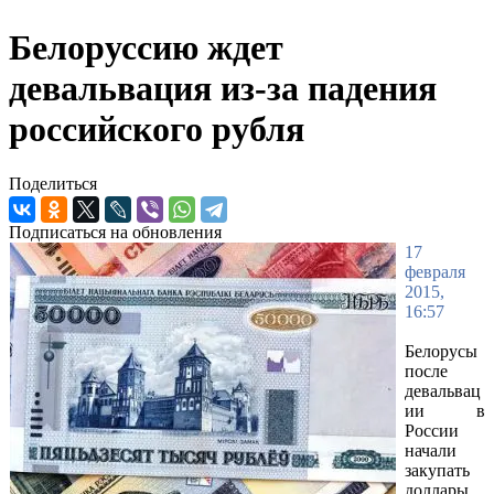
Белоруссию ждет
девальвация из-за падения
российского рубля
Поделиться
Подписаться на обновления
17
февраля
2015,
16:57
Белорусы
после
девальвац
ии в
России
начали
закупать
доллары,