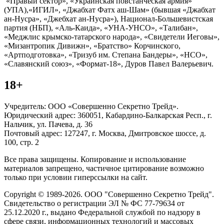
«Правый сектор», «Украинская повстанческая армия»
(УПА),«ИГИЛ», «Джабхат Фатх аш-Шам» (бывшая «Джабхат
ан-Нусра», «Джебхат ан-Нусра»), Национал-Большевистская
партия (НБП), «Аль-Каида», «УНА-УНСО», «Талибан»,
«Меджлис крымско-татарского народа», «Свидетели Иеговы»,
«Мизантропик Дивижн», «Братство» Корчинского,
«Артподготовка», «Тризуб им. Степана Бандеры», «НСО»,
«Славянский союз», «Формат-18», Дуров Павел Валерьевич.
18+
Учредитель: ООО «Совершенно Секретно Трейд».
Юридический адрес: 360051, Кабардино-Балкарская Респ., г.
Нальчик, ул. Пачева, д. 36
Почтовый адрес: 127247, г. Москва, Дмитровское шоссе, д.
100, стр. 2
Все права защищены. Копирование и использование
материалов запрещено, частичное цитирование возможно
только при условии гиперссылки на сайт.
Copyright © 1989-2026. ООО "Совершенно Секретно Трейд".
Свидетельство о регистрации ЭЛ № ФС 77-79634 от
25.12.2020 г., выдано Федеральной службой по надзору в
сфере связи, информационных технологий и массовых