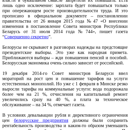
власти в буквальном смысле запретили их повышать. Есть
лишь одно исключение: зарплата будет повышаться только
при опережающем росте производительности труда. И это
прописано в официальном документе – постановлении
правительства от 26 января 2015 года № 47 «О внесении
изменения в постановление Совета министров Республики
Беларусь от 31 июля 2014 года № 744», пишет газета
“
Совершенно секретно
”.
Белорусы не скрывают в разговорах надежды на предстоящие
президентские выборы. Это уже как народная примета.
Приближаются выборы – жди повышения пенсий и пособий.
Белорусская экономика очень сильно зависит от российской.
19 декабря 2014-го Совет министров Беларуси ввел
мораторий на рост цен и повышение тарифов на услуги
естественных монополий. Но уже с 1 февраля в Минске резко
выросли тарифы на коммунальные услуги: вода подорожала
более чем на 21 %, отчисления на капитальный ремонт
увеличились сразу на 40 %, а плата за техническое
обслуживание – на 34 %, отмечает газета.
В условиях девальвации рубля и директивного ограничения
цен
белорусские предприятия
должны были сохранить
рентабельность производства и каким-то образом уменьшить