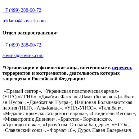
+7 (499) 288-00-72
reklama@sovsek.com
Отдел распространения:
+7 (499) 288-00-72
sovsek@sovsek.com
*Организации и физические лица, внесённные в
перечень
террористов и экстремистов, деятельность которых
запрещена в Российской Федерации:
«Правый сектор», «Украинская повстанческая армия»
(УПА),«ИГИЛ», «Джабхат Фатх аш-Шам» (бывшая «Джабхат
ан-Нусра», «Джебхат ан-Нусра»), Национал-Большевистская
партия (НБП), «Аль-Каида», «УНА-УНСО», «Талибан»,
«Меджлис крымско-татарского народа», «Свидетели Иеговы»,
«Мизантропик Дивижн», «Братство» Корчинского,
«Артподготовка», «Тризуб им. Степана Бандеры», «НСО»,
«Славянский союз», «Формат-18», Дуров Павел Валерьевич.