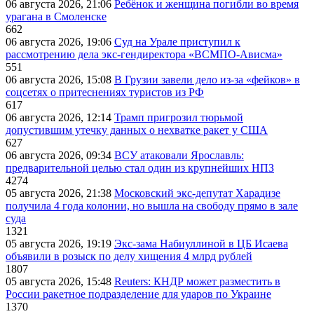
06 августа 2026, 21:06
Ребёнок и женщина погибли во время
урагана в Смоленске
662
06 августа 2026, 19:06
Суд на Урале приступил к
рассмотрению дела экс-гендиректора «ВСМПО-Ависма»
551
06 августа 2026, 15:08
В Грузии завели дело из-за «фейков» в
соцсетях о притеснениях туристов из РФ
617
06 августа 2026, 12:14
Трамп пригрозил тюрьмой
допустившим утечку данных о нехватке ракет у США
627
06 августа 2026, 09:34
ВСУ атаковали Ярославль:
предварительной целью стал один из крупнейших НПЗ
4274
05 августа 2026, 21:38
Московский экс-депутат Харадизе
получила 4 года колонии, но вышла на свободу прямо в зале
суда
1321
05 августа 2026, 19:19
Экс-зама Набиуллиной в ЦБ Исаева
объявили в розыск по делу хищения 4 млрд рублей
1807
05 августа 2026, 15:48
Reuters: КНДР может разместить в
России ракетное подразделение для ударов по Украине
1370