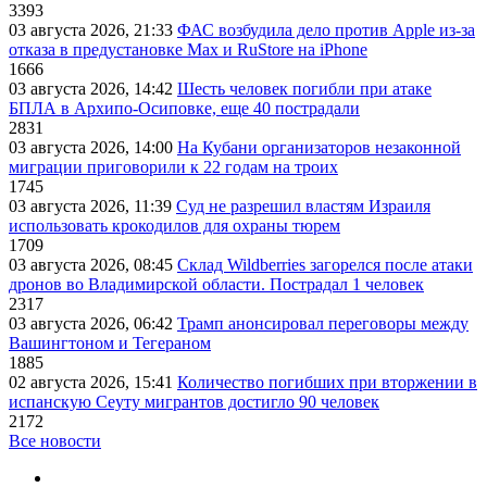
3393
03 августа 2026, 21:33
ФАС возбудила дело против Apple из-за
отказа в предустановке Max и RuStore на iPhone
1666
03 августа 2026, 14:42
Шесть человек погибли при атаке
БПЛА в Архипо-Осиповке, еще 40 пострадали
2831
03 августа 2026, 14:00
На Кубани организаторов незаконной
миграции приговорили к 22 годам на троих
1745
03 августа 2026, 11:39
Суд не разрешил властям Израиля
использовать крокодилов для охраны тюрем
1709
03 августа 2026, 08:45
Склад Wildberries загорелся после атаки
дронов во Владимирской области. Пострадал 1 человек
2317
03 августа 2026, 06:42
Трамп анонсировал переговоры между
Вашингтоном и Тегераном
1885
02 августа 2026, 15:41
Количество погибших при вторжении в
испанскую Сеуту мигрантов достигло 90 человек
2172
Все новости