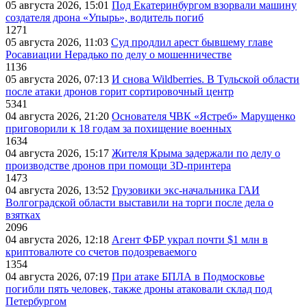
05 августа 2026, 15:01
Под Екатеринбургом взорвали машину
создателя дрона «Упырь», водитель погиб
1271
05 августа 2026, 11:03
Суд продлил арест бывшему главе
Росавиации Нерадько по делу о мошенничестве
1136
05 августа 2026, 07:13
И снова Wildberries. В Тульской области
после атаки дронов горит сортировочный центр
5341
04 августа 2026, 21:20
Основателя ЧВК «Ястреб» Марущенко
приговорили к 18 годам за похищение военных
1634
04 августа 2026, 15:17
Жителя Крыма задержали по делу о
производстве дронов при помощи 3D‑принтера
1473
04 августа 2026, 13:52
Грузовики экс-начальника ГАИ
Волгоградской области выставили на торги после дела о
взятках
2096
04 августа 2026, 12:18
Агент ФБР украл почти $1 млн в
криптовалюте со счетов подозреваемого
1354
04 августа 2026, 07:19
При атаке БПЛА в Подмосковье
погибли пять человек, также дроны атаковали склад под
Петербургом